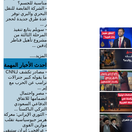
مناسبة للجسم؟
-
الشركة القابضة للنقل
البحري والبري توفر
عدة طرق جديدة لحجز
ر ...
-
سويلم يتابع تنفيذ
المرحلة الثالثة من
مشروع تأهيل قناطر
إدفين ...
المزيد.....
احدث الأخبار المهمة
-
مصادر تكشف لـCNN
ما يقوله كبير جنرالات
ترامب عن الحرب مع
إير ...
-
مصر واحتمال
انضمامها للاتفاق
الدفاعي السعودي
التركي الباكستا ...
-
الثوري الإيراني: معركة
هرمز جيوسياسية تقلب
موازين القوى
-
عراقجي: إيران ستبقى