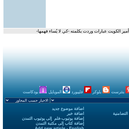
ير الكويت عبارات وردت بكلمته -كي لا يُساء فهمها-
بنترست
بلوكر
فليبورد
الموبايل
بودكاست
اضافة موضوع جديد
التضامنية
اضافة خبر
إضافة يوتيوب-فلم إلى يوتيوب التمدن
إضافة كتاب إلى مكتبة التمدن
Add new article - English