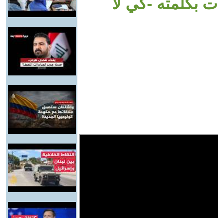
 بكلمته -كي لا