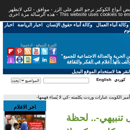
 أنواع الكوكيز نرجو النقر على الزر - موافق - لكي لاتظهر
This website uses cookies to ensure you ge
وكالة أنباء العمال
-
وكالة أنباء حقوق الإنسان
-
اخبار الرياضة
-
اخبار
لوم
التبرع للموقع - ادعمونا
حرية والعدالة الاجتماعية للجميع
"
تى نالها أعلام في الفكر والثقافة
قر هنا لاستخدام الموقع البديل
كوردي
English
ير الكويت عبارات وردت بكلمته -كي لا يُساء فهمها-
اخر الافلام
 تنبيهي-.. لحظة