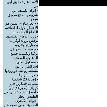
الأسد عبر تحقيق لبي
بي ...
-
إيران تكشف عن
شروطها لفتح مضيق
هرمز
-
-الغارديان-: اليمن هو
الاختبار الأول لـ-اتفاقية
الدفاع المشت ...
-
وزير الدفاع الفنلندي
يرفض تزويد أوكرانيا
بصواريخ -باتريوت-
-
بيونسيه تنتصر في
تركيا وتكسب جميع
الدعاوى القضائية
-
مسؤول أمني
إسرائيلي يزعم:
مستشارو نتنياهو زودوا
قطر بأسرار أ ...
-
إصابة 20 شخصا
بتصادم قطارين في
كرواتيا (صور+فيديو)
-
أفضل نظام غذائي في
الطقس الحار
-
فوائد الكمثرى
الصحية.. متى تصبح غير