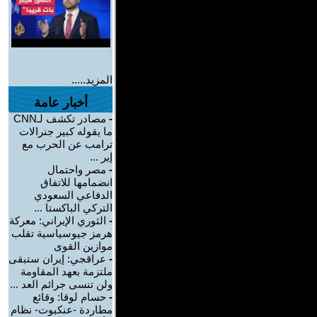
المزيد.....
أخبار عامة
-
مصادر تكشف لـCNN
ما يقوله كبير جنرالات
ترامب عن الحرب مع
إير ...
-
مصر واحتمال
انضمامها للاتفاق
الدفاعي السعودي
التركي الباكستا ...
-
الثوري الإيراني: معركة
هرمز جيوسياسية تقلب
موازين القوى
-
عراقجي: إيران ستبقى
ملتزمة بعهد المقاومة
ولن تنسى جرائم العد ...
-
حسام لوقا: وقائع
مطاردة -عنكبوت- نظام