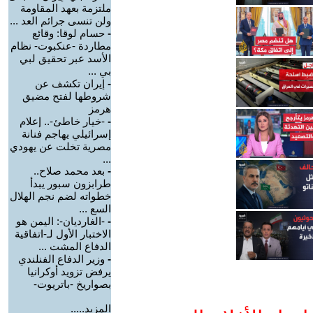
ملتزمة بعهد المقاومة
ولن تنسى جرائم العد ...
-
حسام لوقا: وقائع
مطاردة -عنكبوت- نظام
الأسد عبر تحقيق لبي
بي ...
-
إيران تكشف عن
شروطها لفتح مضيق
هرمز
-
-خيار خاطئ-.. إعلام
إسرائيلي يهاجم فنانة
مصرية تخلت عن يهودي
...
-
بعد محمد صلاح..
طرابزون سبور يبدأ
خطواته لضم نجم الهلال
السع ...
-
-الغارديان-: اليمن هو
الاختبار الأول لـ-اتفاقية
الدفاع المشت ...
-
وزير الدفاع الفنلندي
يرفض تزويد أوكرانيا
بصواريخ -باتريوت-
المزيد.....