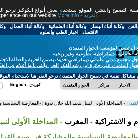
ة التصفح والنشر، الموقع يستخدم بعض أنواع الكوكيز نرجو النق
More info - المزيد
experience on our website
الفن
-
وكالة أنباء اليسار
-
وكالة أنباء العلمانية
-
وكالة أنباء العمال
-
وكا
الاقتصاد
-
اخبار الطب والعلوم
 الرئيسي لمؤسسة الحوار المتمدن
، علمانية، ديمقراطية، تطوعية وغير ربحية
ل مجتمع مدني علماني ديمقراطي حديث يضمن الحرية والعدالة الاجتم
حوار المتمدن على جائزة ابن رشد للفكر الحر والتى نالها أعلام في الفك
م مشاكل تقنية في تصفح الحوار المتمدن نرجو النقر هنا لاستخدام الموقع
كوردي
English
الاخبار
مراكز
الحوار المتمدن
لتمدن
- المداخلة الأولى لنبيل بنعبد الله خلال ندوة : -المعارضة السياسية
 و الاشتراكية - المغرب
- المداخلة الأولى لنبي
-المعارضة السياسية والمشاركة في صنع القرار