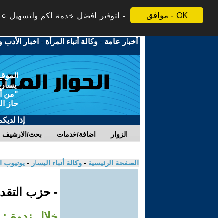
موافق - OK
لتوفير افضل خدمة لكم ولتسهيل عملي
أخبار عامة
-
وكالة أنباء المرأة
-
اخبار الأدب و
الموقع
يسارية
"من أج
حاز ال
إذا لديك
الزوار
اضافة/خدمات
بحث/الارشيف
الصفحة الرئيسية
-
وكالة أنباء اليسار
-
يوتيوب ا
- حزب التقدم
خلال ندوة : 