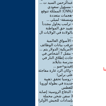
عبدالرحمن السيد ت ...
-
مسؤول سعودي
لـCNN: المملكة تتوقع
-هجمات متعددة
ومنسقة- لميلي ...
-
ترامب يحاول مجدداً
تقييد حق المواطنة
بالولادة في الولايات ال
...
-
الأسواق العالمية
تترقب بيانات الوظائف
الأمريكية: الدولار يتم ...
-
مقتل 7 أشخاص في
حادث إطلاق النار في
مدرسة بتايلاند
(فيديو+صو ...
ا
-
وكان الرد غارة مفاجئة
على برلين!
-
روسيا تحقق ذهبية
جديدة في بطولة أوروبا
للغطس
-
الدفاع الروسية: إصابة
3 سفن شحن محملة
بإمدادات للجيش الأوكرا
...