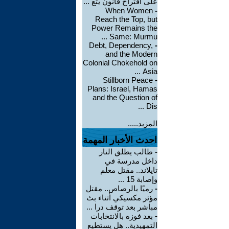
على اقتراح قانون يتع ...
When Women
-
Reach the Top, but
Power Remains the
Same: Murmu ...
Debt, Dependency,
-
and the Modern
Colonial Chokehold on
Asia ...
Stillborn Peace
-
Plans: Israel, Hamas
and the Question of
Dis ...
المزيد.....
احدث الأخبار المهمة
-
طالب يطلق النار
داخل مدرسة في
تايلاند.. مقتل معلم
وإصابة 15 ...
-
رميًا بالرصاص.. مقتل
مؤثر مكسيكي أثناء بث
مباشر بعد توقف درا ...
-
بعد فوزه بالانتخابات
التمهيدية.. هل يستطيع