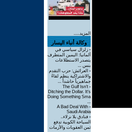
المزيد.....
وكالة أنباء اليسار
-
زلزال سياسي في
ألمانيا: اليمين المتطرف
يتصدر الاستطلاعات
بنس ...
-
العرائش: حزب التقدم
والاشتراكية ينظم لقاءً
جماهيرياً حاشداً ...
The Gulf Isn’t
-
Ditching the Dollar. It’s
Doing Something Sma
...
A Bad Deal With
-
Saudi Arabia
-
فنادق بلا نزلاء..
السياحة الكوبية تدفع
ثمن العقوبات والأزمات