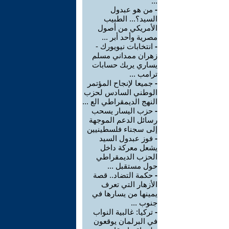
...
-
من هو عبدول
السيد؟... الطبيب
الأمريكي من أصول
مصرية وأحد أبر ...
-
انتخابات نيويورك -
زهران ممداني مسلم
يساري يربك حسابات
ترامب ...
-
جميعا لإنجاح المؤتمر
الوطني السادس لحزب
النهج الديمقراطي الع ...
-
حزب اليسار يسحب
رسائل الدعم الموجهة
إلى سجناء فلسطينيين
-
فوز عبدول السيد
يشعل معركة داخل
الحزب الديمقراطي
حول مستقبل ...
-
حكمة التضاد.. قصة
الأزهار التي تعرف
يمينها من يسارها في
جنوب ...
-
تركيا: غالبية النواب
في البرلمان يوقعون