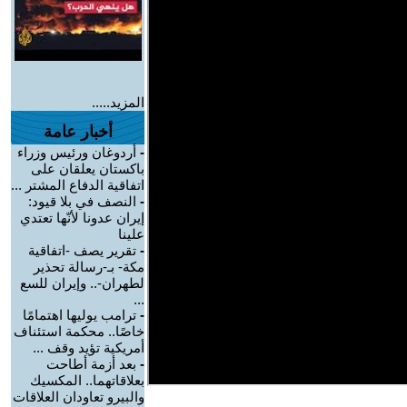
المزيد.....
أخبار عامة
-
أردوغان ورئيس وزراء
باكستان يعلقان على
اتفاقية الدفاع المشتر ...
-
النصف في بلا قيود:
إيران عدونا لأنّها تعتدي
علينا
-
تقرير يصف -اتفاقية
مكة- بـ-رسالة تحذير
لطهران-.. وإيران للسع
...
-
ترامب يوليها اهتمامًا
خاصًا.. محكمة استئناف
أمريكية تؤيد وقف ...
-
بعد أزمة أطاحت
بعلاقاتهما.. المكسيك
والبيرو تعاودان العلاقات