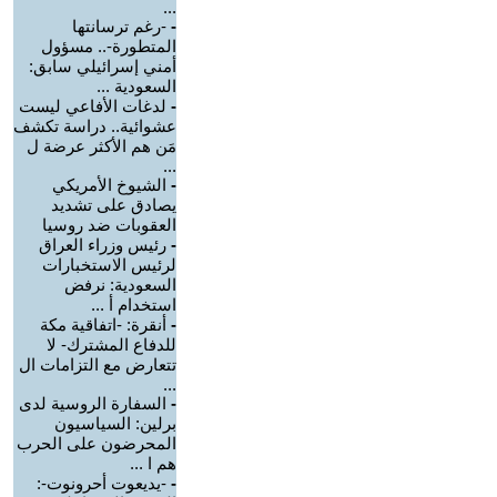
...
-
-رغم ترسانتها
المتطورة-.. مسؤول
أمني إسرائيلي سابق:
السعودية ...
-
لدغات الأفاعي ليست
عشوائية.. دراسة تكشف
مَن هم الأكثر عرضة ل
...
-
الشيوخ الأمريكي
يصادق على تشديد
العقوبات ضد روسيا
-
رئيس وزراء العراق
لرئيس الاستخبارات
السعودية: نرفض
استخدام أ ...
-
أنقرة: -اتفاقية مكة
للدفاع المشترك- لا
تتعارض مع التزامات ال
...
-
السفارة الروسية لدى
برلين: السياسيون
المحرضون على الحرب
هم ا ...
-
-يديعوت أحرونوت-: