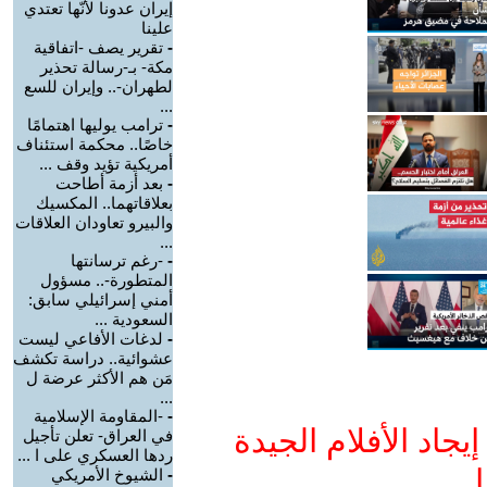
إيران عدونا لأنّها تعتدي
علينا
-
تقرير يصف -اتفاقية
مكة- بـ-رسالة تحذير
لطهران-.. وإيران للسع
...
-
ترامب يوليها اهتمامًا
خاصًا.. محكمة استئناف
أمريكية تؤيد وقف ...
-
بعد أزمة أطاحت
بعلاقاتهما.. المكسيك
والبيرو تعاودان العلاقات
...
-
-رغم ترسانتها
المتطورة-.. مسؤول
أمني إسرائيلي سابق:
السعودية ...
-
لدغات الأفاعي ليست
عشوائية.. دراسة تكشف
مَن هم الأكثر عرضة ل
...
-
-المقاومة الإسلامية
جاد الأفلام الجيدة
في العراق- تعلن تأجيل
ردها العسكري على ا ...
ا
-
الشيوخ الأمريكي