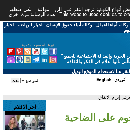
 أنواع الكوكيز نرجو النقر على الزر - موافق - لكي لاتظهر
This website uses cookies to ensure you ge
وكالة أنباء العمال
-
وكالة أنباء حقوق الإنسان
-
اخبار الرياضة
-
اخبار
لوم
التبرع للموقع - ادعمونا
حرية والعدالة الاجتماعية للجميع
"
تى نالها أعلام في الفكر والثقافة
قر هنا لاستخدام الموقع البديل
كوردي
English
رقل إبرام الاتفاق
اخر الافلام
جوم على الضاحية