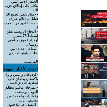
الجيش الإسرائيلي
يتكتم على إطلاق حزب
الله ...
-
-مواد تكفي لصنع 10
قنابل-.. إعلام عبري:
خمسة أشهر من الحرب
ل ...
-
الدفاع الروسية تعلن
إسقاط 75 مسيرة
أوكرانية فوق مناطق
روسيا ...
-
مفاجأة جديدة من
-قلب- بلوتو الجليدي
المزيد.....
احدث الأخبار المهمة
-
أردوغان ورئيس وزراء
باكستان يعلقان على
اتفاقية الدفاع المشتر ...
-
مهرجان مالمو ينطلق
اليوم بموسيقى
وفعاليات وأطعمة من
مختلف أن ...
-
النصف في بلا قيود: