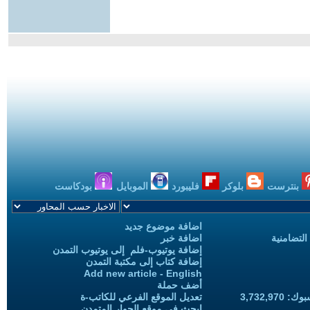
بنترست
بلوكر
فليبورد
الموبايل
بودكاست
اضافة موضوع جديد
التضامنية
اضافة خبر
إضافة يوتيوب-فلم إلى يوتيوب التمدن
إضافة كتاب إلى مكتبة التمدن
Add new article - English
أضف حملة
3,732,97
تعديل الموقع الفرعي للكاتب-ة
ابحث في موقع الحوار المتمدن