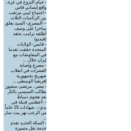
-
خيام النزوح في غزة..
واقع إنساني قاس
-
اجتماع ليبي مرتقب
بين الرئاسات الثلاث
-
-المصري- السيد يعلق
ساخرا على وصف
أطلقه ترامب بحقه
(فيديو)
-
فانس: الولايات
المتحدة حققت تقدما
في المفاوضات مع
إيران خلال ...
-
مصرع وإصابة
العشرات في انقلاب
صهريج بجمهورية
إفريقيا الوسطى ...
-
مصر.. مرتضى منصور
يطالب السيسي بالثأر
بعد هجوم دمياط
-
-أعطتني قنبلة في
يدي-.. شهادات 25 عاماً
من الرعب تهز بيت سار
...
-
السكة الحديد تقدم
خدمة نقل متميزة