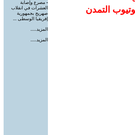
-
مصرع وإصابة
وتيوب التمدن
العشرات في انقلاب
صهريج بجمهورية
إفريقيا الوسطى ...
المزيد.....
المزيد.....