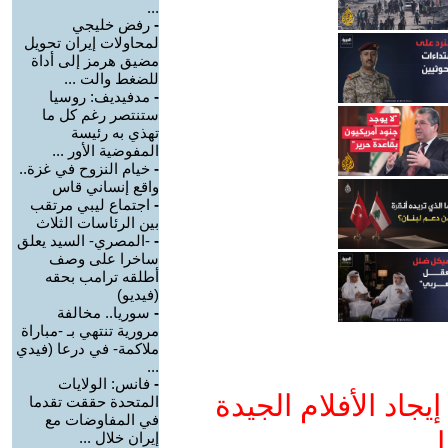
...
-
رفض خليجي
لمحاولات إيران تحويل
مضيق هرمز إلى أداة
للضغط والت ...
-
مدفيديف: روسيا
ستنتصر رغم كل ما
تهذي به رئيسة
المفوضية الأور ...
-
خيام النزوح في غزة..
واقع إنساني قاس
-
اجتماع ليبي مرتقب
بين الرئاسات الثلاث
-
-المصري- السيد يعلق
ساخرا على وصف
أطلقه ترامب بحقه
(فيديو)
-
سوريا.. مخالفة
مرورية تنتهي بـ -مباراة
ملاكمة- في درعا (فيدي
...
-
فانس: الولايات
جاد الأفلام الجيدة
المتحدة حققت تقدما
في المفاوضات مع
ا
إيران خلال ...