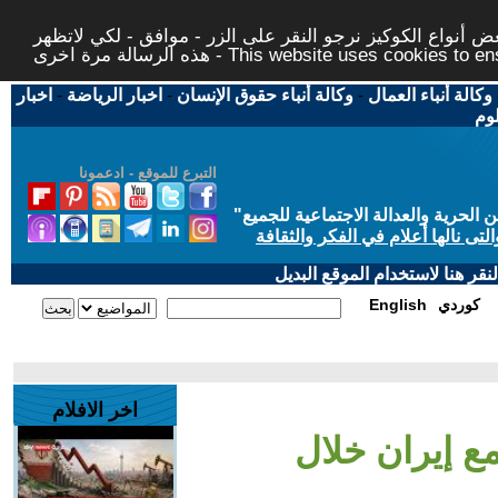
 أنواع الكوكيز نرجو النقر على الزر - موافق - لكي لاتظهر
This website uses cookies to ensure you ge
وكالة أنباء العمال
-
وكالة أنباء حقوق الإنسان
-
اخبار الرياضة
-
اخبار
لوم
التبرع للموقع - ادعمونا
حرية والعدالة الاجتماعية للجميع
"
تى نالها أعلام في الفكر والثقافة
قر هنا لاستخدام الموقع البديل
كوردي
English
اخر الافلام
مع إيران خلال