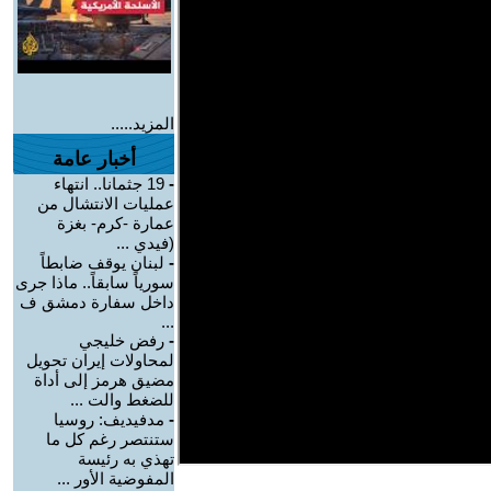
المزيد.....
أخبار عامة
-
19 جثمانا.. انتهاء
عمليات الانتشال من
عمارة -كرم- بغزة
(فيدي ...
-
لبنان يوقف ضابطاً
سورياً سابقاً.. ماذا جرى
داخل سفارة دمشق ف
...
-
رفض خليجي
لمحاولات إيران تحويل
مضيق هرمز إلى أداة
للضغط والت ...
-
مدفيديف: روسيا
ستنتصر رغم كل ما
تهذي به رئيسة
المفوضية الأور ...