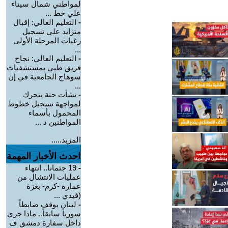
لمواطني شمال سيناء
علي خط ...
-
التعليم العالي: إقبال
متزايد على تسجيل
رغبات المرحلة الأولى
...
-
التعليم العالي: نجاح
فريق طبي بمستشفيات
سوهاج الجامعية في إن
...
-
نشأت حتة يتحرك
لمواجهة تسجيل خطوط
المحمول بأسماء
المواطنين د ...
المزيد.....
احدث الأخبار المهمة
-
19 جثمانا.. انتهاء
عمليات الانتشال من
عمارة -كرم- بغزة
(فيدي ...
-
لبنان يوقف ضابطاً
سورياً سابقاً.. ماذا جرى
داخل سفارة دمشق ف