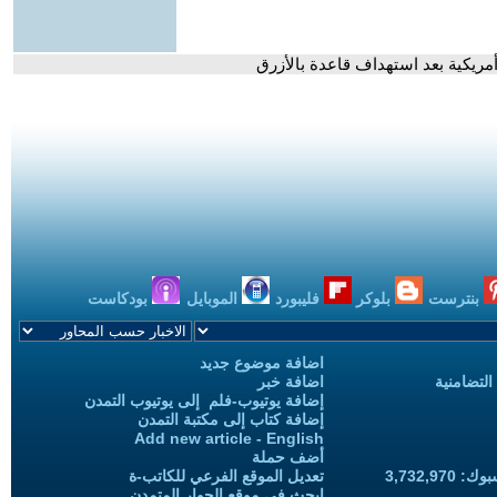
مريكية بعد استهداف قاعدة بالأزرق
بنترست
بلوكر
فليبورد
الموبايل
بودكاست
اضافة موضوع جديد
التضامنية
اضافة خبر
إضافة يوتيوب-فلم إلى يوتيوب التمدن
إضافة كتاب إلى مكتبة التمدن
Add new article - English
أضف حملة
3,732,97
تعديل الموقع الفرعي للكاتب-ة
ابحث في موقع الحوار المتمدن