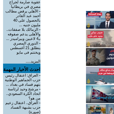
عقوبة صارمة لجراح
مصري في بريطانيا
-
الأهلي يرفض مطالب
أحمد عبد القادر
بالحصول على 40
مليون جنيه ...
-
الزمالك بلا صفقات..
والأهلى يدعم صفوفه
بـ4 لاعبين وبيراميدز ...
-
الدوري المصري
ينطلق 21 أغسطس
ويختتم فى مايو
المزيد.....
احدث الأخبار المهمة
-
العراق: اعتقال رئيس
حزب الجماهير الوطنية
بتهم فساد في بغداد ...
-
مرشح وحيد لرئاسة
اتحاد الكرة السعودي..
من هو؟
-
العراق.. اعتقال زعيم
حزب بشبهة الفساد
(صورة)