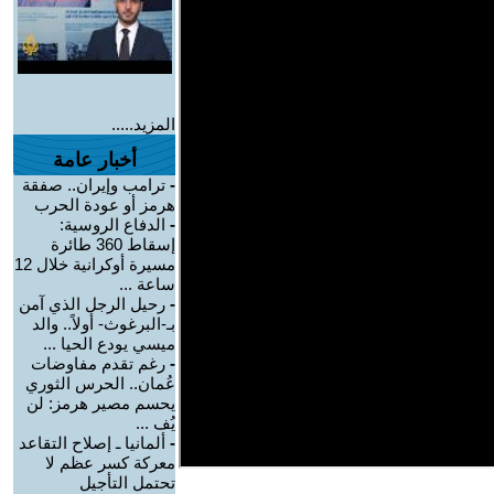
المزيد.....
أخبار عامة
-
ترامب وإيران.. صفقة
هرمز أو عودة الحرب
-
الدفاع الروسية:
إسقاط 360 طائرة
مسيرة أوكرانية خلال 12
ساعة ...
-
رحيل الرجل الذي آمن
بـ-البرغوث- أولاً.. والد
ميسي يودع الحيا ...
-
رغم تقدم مفاوضات
عُمان.. الحرس الثوري
يحسم مصير هرمز: لن
يُف ...
-
ألمانيا ـ إصلاح التقاعد
معركة كسر عظم لا
تحتمل التأجيل