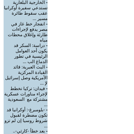
-
الخارجية البلغارية
تستدعي سفيرة أوكرانيا
عقب سقوط طائرة
مسير ...
-
انفجار خط غاز في
مصر يدفع لإجراءات
طارئة وإغلاق محطات
مياه
-
دراسة: السكر قد
يكون أحد العوامل
الرئيسية في تطور
الدماغ الب ...
-
البث العبرية: قائد
القيادة المركزية
الأمريكية وصل إسرائيل
لإ ...
-
فيدان: تركيا تخطط
لإجراء مناورات عسكرية
مشتركة مع السعودية
...
-
-بلومبرغ-: أوكرانيا قد
تكون مضطرة لقبول
شروط روسيا إن لم تزو
...
-
بعد خطأ -كارثي-..