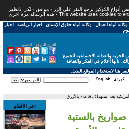
 أنواع الكوكيز نرجو النقر على الزر - موافق - لكي لاتظهر
This website uses cookies to ensure you ge
وكالة أنباء العمال
-
وكالة أنباء حقوق الإنسان
-
اخبار الرياضة
-
اخبار
لوم
التبرع للموقع - ادعمونا
حرية والعدالة الاجتماعية للجميع
"
تى نالها أعلام في الفكر والثقافة
قر هنا لاستخدام الموقع البديل
كوردي
English
مريكية بعد استهداف قاعدة بالأزرق
اخر الافلام
صواريخ بالستية