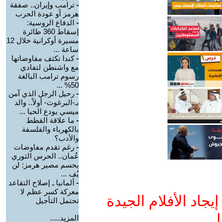
-
ترامب وإيران.. صفقة
هرمز أو عودة الحرب
-
الدفاع الروسية:
إسقاط 360 طائرة
مسيرة أوكرانية خلال 12
ساعة ...
-
كندا تكثف مفاوضاتها
مع واشنطن لتفادي
رسوم ترامب البالغة
50% ...
-
رحيل الرجل الذي آمن
بـ-البرغوث- أولاً.. والد
ميسي يودع الحيا ...
-
ما علاقة القطط
بالكهرباء والفلسفة
والأدب؟
-
رغم تقدم مفاوضات
عُمان.. الحرس الثوري
يحسم مصير هرمز: لن
يُف ...
-
ألمانيا ـ إصلاح التقاعد
معركة كسر عظم لا
جاد الأفلام الجيدة
تحتمل التأجيل
ا
المزيد.....