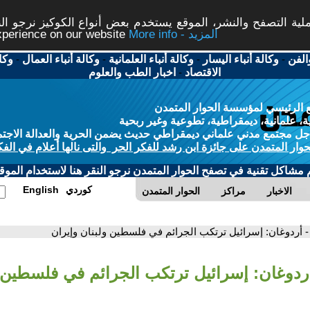
ة التصفح والنشر، الموقع يستخدم بعض أنواع الكوكيز نرجو النق
More info - المزيد
experience on our website
الفن
-
وكالة أنباء اليسار
-
وكالة أنباء العلمانية
-
وكالة أنباء العمال
-
وكا
الاقتصاد
-
اخبار الطب والعلوم
 الرئيسي لمؤسسة الحوار المتمدن
، علمانية، ديمقراطية، تطوعية وغير ربحية
ل مجتمع مدني علماني ديمقراطي حديث يضمن الحرية والعدالة الاجتم
حوار المتمدن على جائزة ابن رشد للفكر الحر والتى نالها أعلام في الفك
م مشاكل تقنية في تصفح الحوار المتمدن نرجو النقر هنا لاستخدام الموقع
كوردي
English
الاخبار
مراكز
الحوار المتمدن
- أردوغان: إسرائيل ترتكب الجرائم في فلسطين ولبنان وإيران
أردوغان: إسرائيل ترتكب الجرائم في فلسطين و