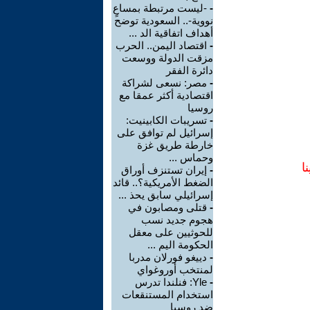
-
-ليست مرتبطة بمساعٍ
نووية-.. السعودية توضح
أهداف اتفاقية الد ...
-
اقتصاد اليمن.. الحرب
مزقت الدولة ووسعت
دائرة الفقر
-
مصر: نسعى لشراكة
اقتصادية أكثر عمقا مع
روسيا
-
تسريبات الكابينيت:
إسرائيل لم توافق على
خارطة طريق غزة
وحماس ...
ا
-
إيران تستنزف أوراق
الضغط الأمريكية؟.. قائد
إسرائيلي سابق يحذ ...
-
قتلى ومصابون في
هجوم جديد نسب
للحوثيين على معقل
الحكومة اليم ...
-
دييغو فورلان مدربا
لمنتخب أوروغواي
-
Yle: فنلندا تدرس
استخدام المستنقعات
ضد روسيا