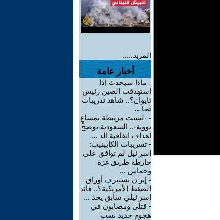
المزيد.....
أخبار عامة
-
ماذا سيحدث إذا
استهدفت الصين رئيس
تايوان؟.. شاهد تدريبات
تحا ...
-
-ليست مرتبطة بمساعٍ
نووية-.. السعودية توضح
أهداف اتفاقية الد ...
-
تسريبات الكابينيت:
إسرائيل لم توافق على
خارطة طريق غزة
وحماس ...
-
إيران تستنزف أوراق
الضغط الأمريكية؟.. قائد
إسرائيلي سابق يحذ ...
-
قتلى ومصابون في
هجوم جديد نسب