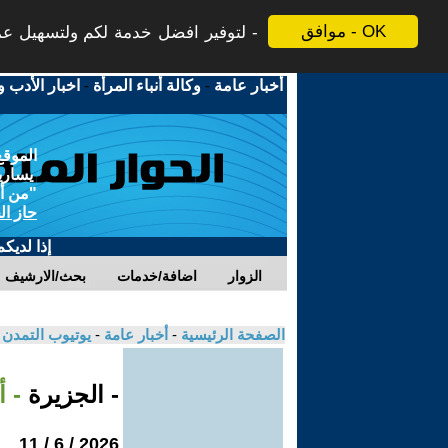
موافق - OK
لتوفير افضل خدمة لكم ولتسهيل عملي
أخبار عامة
-
وكالة أنباء المرأة
-
اخبار الأدب و
الموقع
يسارية
"من أج
حاز ال
إذا لديك
الزوار
اضافة/خدمات
بحث/الارشيف
الصفحة الرئيسية
-
أخبار عامة
-
يوتيوب التمدن
- الجزيرة
- 
2026 / 6 / 11