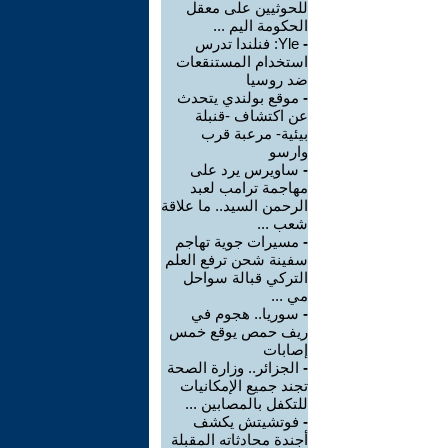
للحوثيين على معقل
الحكومة اليم ...
-
Yle: فنلندا تدرس
استخدام المستنقعات
ضد روسيا
-
موقع بولندي يتحدث
عن اكتشاف -قنبلة
بيئية- مرعبة قرب
وارسو
-
ساويرس يرد على
مهاجمة ترامب لعبد
الرحمن السيد.. ما علاقة
شعب ...
-
مسيرات جوية تهاجم
سفينة شحن ترفع العلم
التركي قبالة سواحل
مي ...
-
سوريا.. هجوم في
ريف حمص يوقع خمس
إصابات
-
الجزائر.. وزارة الصحة
تجند جميع الإمكانيات
للتكفل بالمصابين ...
-
فوتشيتش يكشف
أجندة محادثاته المقبلة