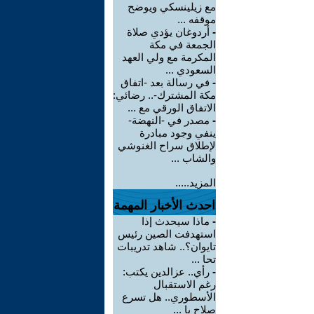
مع زيلينسكي ويوضح
موقفه ...
-
أردوغان يؤدي صلاة
الجمعة في مكة
المكرمة مع ولي العهد
السعودي ...
-
في رسالة بعد -اتفاق
مكة المشترك-.. رضائي:
الاتفاق الورقي مع ...
-
مصدر في -النهضة-
ينفي وجود مبادرة
لإطلاق سراح الغنوشي
والشاب ...
المزيد.....
احدث الأخبار المهمة
-
ماذا سيحدث إذا
استهدفت الصين رئيس
تايوان؟.. شاهد تدريبات
تحا ...
-
رأي.. عزالدين يكتب:
رغم الاستقبال
الأسطوري.. هل تسرع
صلاح با ...