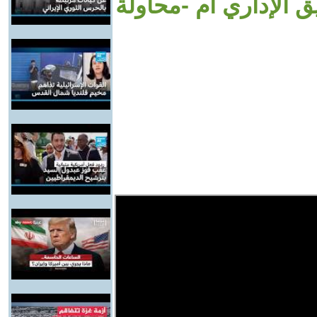
ق الإداري أم -محاولة