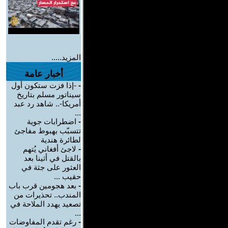
المزيد.....
أخبار عامة
-
-إذا فزت ستكون أول
سيناتور مسلم بتاريخ
أمريكا-.. شاهد رد عبد
...
-
اضطرابات جوية
تتسبّب بهبوط مفاجئ
لطائرة هندية
-
لاجئ أفغاني يُتهم
بالقتل في أثينا بعد
العثور على جثة في
حقيب ...
-
بعد هجومين قرب باب
المندب.. تحذيرات من
تصعيد يهدد الملاحة في
...
-
رغم تقدم المفاوضات