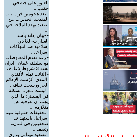
العثور على جثة في
حقيب ...
-
بعد هجومين قرب باب
المندب.. تحذيرات من
تصعيد يهدد الملاحة في
...
-
-بيان إدانة بأشد
العبارات- لـ8 دول
إسلامية ضد انتهاكات
إسرائ ...
-
رغم تقدم المفاوضات
مع سلطنة عُمان.. إيران
تحدد 3 شروط لإعادة ...
-
النائب نهلة الأفندي:
-المدى- كرّست الإعلام
الحر ورسخت ثقافة ...
-
ليست مجرد مشكلة
في المبيض: ما الذي
يجب أن تعرفيه عن
متلازمة ...
-
تحقيقات حقوقية تتهم
إسرائيل باستهداف
صحفيتين في لبنان..
وتصف ...
-
تصعيد ميداني يوازي