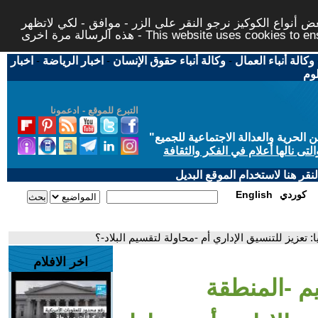
 أنواع الكوكيز نرجو النقر على الزر - موافق - لكي لاتظهر
This website uses cookies to ensure you ge
وكالة أنباء العمال
-
وكالة أنباء حقوق الإنسان
-
اخبار الرياضة
-
اخبار
لوم
التبرع للموقع - ادعمونا
حرية والعدالة الاجتماعية للجميع
"
تى نالها أعلام في الفكر والثقافة
قر هنا لاستخدام الموقع البديل
كوردي
English
تعزيز للتنسيق الإداري أم -محاولة لتقسيم البلاد-؟
اخر الافلام
م -المنطقة