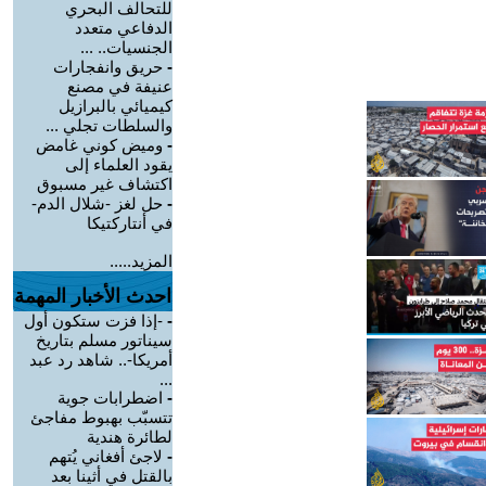
للتحالف البحري
الدفاعي متعدد
الجنسيات.. ...
-
حريق وانفجارات
عنيفة في مصنع
كيميائي بالبرازيل
والسلطات تجلي ...
-
وميض كوني غامض
يقود العلماء إلى
اكتشاف غير مسبوق
-
حل لغز -شلال الدم-
في أنتاركتيكا
المزيد.....
احدث الأخبار المهمة
-
-إذا فزت ستكون أول
سيناتور مسلم بتاريخ
أمريكا-.. شاهد رد عبد
...
-
اضطرابات جوية
تتسبّب بهبوط مفاجئ
لطائرة هندية
-
لاجئ أفغاني يُتهم
بالقتل في أثينا بعد