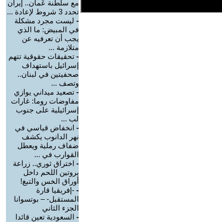
مع سلطنة عُمان.. إيران
تحدد 3 شروط لإعادة ...
-
ليست مجرد مشكلة
في المبيض: ما الذي
يجب أن تعرفيه عن
متلازمة ...
-
تحقيقات حقوقية تتهم
إسرائيل باستهداف
صحفيتين في لبنان..
وتصف ...
-
تصعيد ميداني يوازي
مفاوضات روما: غارات
إسرائيلية على جنوب
لب ...
-
انخفاض قياسي في
نهر الدانوب يكشف
ضفاف رملية ويعطل
القوارب في ...
-
اختراق ثوري.. زراعة
بروتين اللحم داخل
أوراق الخس والتبغ!
-
-إفريقيا قارة
المستقبل- – بوتسوانا
الجزء الثاني
-
السعودية تعين قائدا