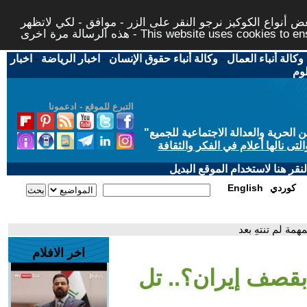
 أنواع الكوكيز نرجو النقر على الزر - موافق - لكي لاتظهر
This website uses cookies to ensure you ge
وكالة أنباء العمال
-
وكالة أنباء حقوق الإنسان
-
اخبار الرياضة
-
اخبار
لوم
التبرع للموقع - ادعمونا
حرية والعدالة الاجتماعية للجميع
"
تى نالها أعلام في الفكر والثقافة
قر هنا لاستخدام الموقع البديل
كوردي
English
مة لم تنتهِ بعد
اخر الافلام
قصف إيران؟.. تل