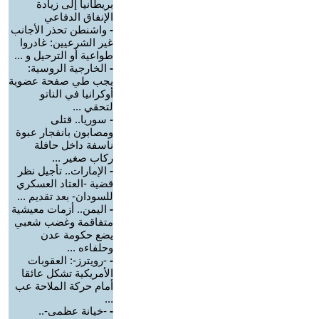
بريطانيا إلى زيادة
الإنفاق الدفاعي
-
واشنطن تحذر الأجانب
غير الشرعيين: غادروا
طواعية أو الترحيل و ...
-
الخارجية الروسية:
يجب طي صفحة عضوية
أوكرانيا في الناتو
لتحقي ...
-
سوريا.. قتلى
ومصابون بانفجار عبوة
ناسفة داخل حافلة
ركاب صغير ...
-
الإمارات.. تأجيل نظر
قضية -العتاد العسكري
للسودان- بعد تقديم ...
-
اليمن.. أزمات معيشية
متفاقمة وغضب شعبي
يضع حكومة عدن
وحلفاءه ...
-
-رويترز-: العقوبات
الأمريكية تشكل عائقا
أمام حركة الملاحة عب
...
-
-خيانة عظمى-..