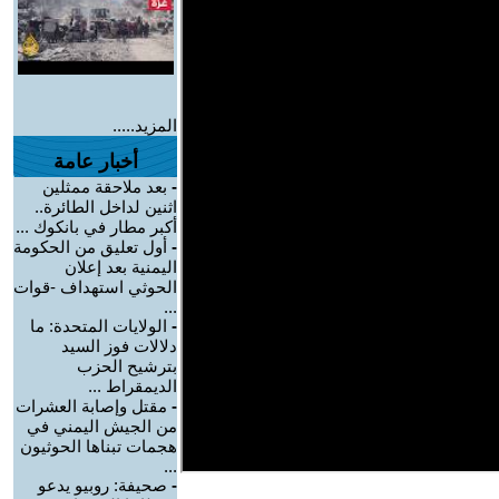
المزيد.....
أخبار عامة
-
بعد ملاحقة ممثلين
اثنين لداخل الطائرة..
أكبر مطار في بانكوك ...
-
أول تعليق من الحكومة
اليمنية بعد إعلان
الحوثي استهداف -قوات
...
-
الولايات المتحدة: ما
دلالات فوز السيد
بترشيح الحزب
الديمقراط ...
-
مقتل وإصابة العشرات
من الجيش اليمني في
هجمات تبناها الحوثيون
...
-
صحيفة: روبيو يدعو