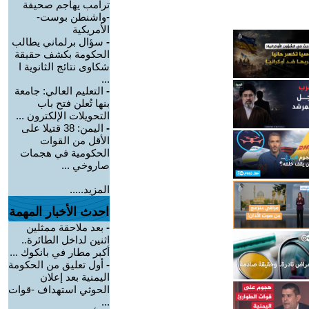
ترامب يهاجم صحيفة
-واشنطن بوست-
الأمريكية
-
سؤال برلماني يطالب
الحكومة بكشف حقيقة
شكاوى نتائج الثانوية ا
...
-
التعليم العالي: جامعة
بنها تُعلن فتح باب
التحويلات الإلكترون ...
-
اليمن: 38 قتيلا على
الأقل من القوات
الحكومية في هجمات
صاروخي ...
المزيد.....
احدث الأخبار المهمة
-
بعد ملاحقة ممثلين
اثنين لداخل الطائرة..
أكبر مطار في بانكوك ...
-
أول تعليق من الحكومة
اليمنية بعد إعلان
الحوثي استهداف -قوات
...