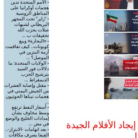
-
الأمم المتحدة تدين
هجمات أوكرانيا على
المناطق الروسية
-
“زاير” تحت المجهر
البريطاني لشبهات
صلات بحزب الله
تحقيقات ب ...
-
«البحارة» وبيع
كوبونات.. كيف تفاقمت
أزمة البنزين في
الموصل؟ ...
-
الولايات المتحدة: ما
دلالات فوز السيد
بترشيح الحزب
الديمقراط ...
-
مقتل وإصابة العشرات
من الجيش اليمني في
هجمات تبناها الحوثيون
...
-
أسعار النفط ترتفع
وسط مخاوف بشأن
إمدادات الخليج والوضع
جاد الأفلام الجيدة
في مض ...
-
بعد اتهامات -الابتزاز-..
ا
الفيفا يصرف مكافآت