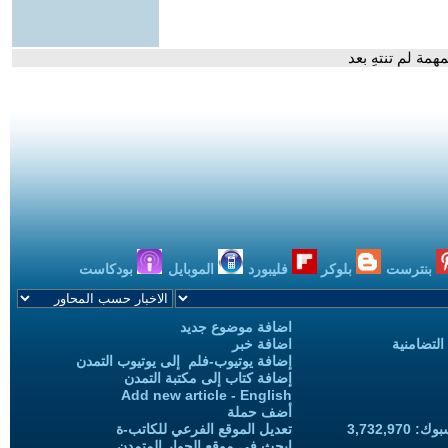
مة لم تنتهِ بعد
بنترست
بلوكر
فليبورد
الموبايل
بودكاست
اضافة موضوع جديد
التضامنية
اضافة خبر
إضافة يوتيوب-فلم إلى يوتيوب التمدن
إضافة كتاب إلى مكتبة التمدن
Add new article - English
أضف حملة
3,732,97
تعديل الموقع الفرعي للكاتب-ة
ابحث في موقع الحوار المتمدن