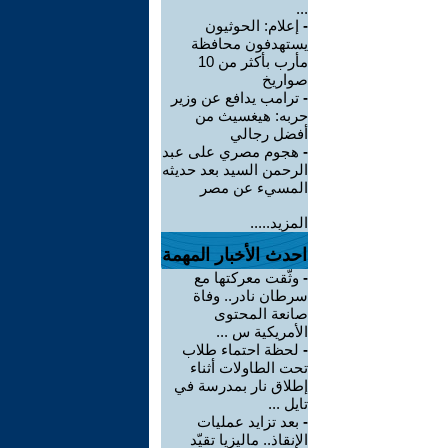
...
-
إعلام: الحوثيون
يستهدفون محافظة
مأرب بأكثر من 10
صواريخ
-
ترامب يدافع عن وزير
حربه: هيغسيث من
أفضل رجالي
-
هجوم مصري على عبد
الرحمن السيد بعد حديثه
المسيء عن مصر
المزيد.....
احدث الأخبار المهمة
-
وثّقت معركتها مع
سرطان نادر.. وفاة
صانعة المحتوى
الأمريكية س ...
-
لحظة احتماء طلاب
تحت الطاولات أثناء
إطلاق نار بمدرسة في
تايل ...
-
بعد تزايد عمليات
الإنقاذ.. ماليزيا تقيّد