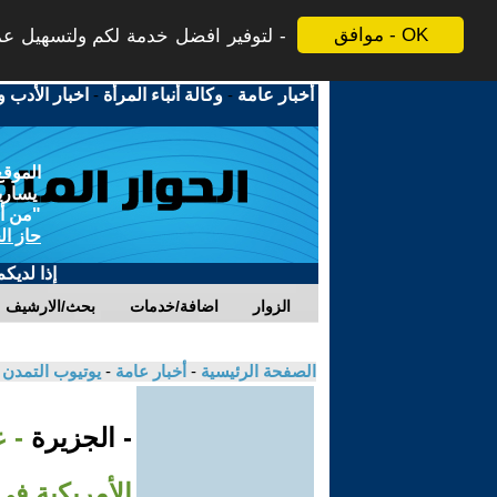
موافق - OK
لتوفير افضل خدمة لكم ولتسهيل عملي
أخبار عامة
-
وكالة أنباء المرأة
-
اخبار الأدب و
الموقع
يسارية
"من أج
حاز ال
إذا لديك
الزوار
اضافة/خدمات
بحث/الارشيف
الصفحة الرئيسية
-
أخبار عامة
-
يوتيوب التمدن
- الجزيرة
- ع
الأمريكية في