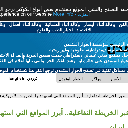
ة التصفح والنشر، الموقع يستخدم بعض أنواع الكوكيز نرجو النق
More info - المزيد
experience on our website
الفن
-
وكالة أنباء اليسار
-
وكالة أنباء العلمانية
-
وكالة أنباء العمال
-
وكا
الاقتصاد
-
اخبار الطب والعلوم
 الرئيسي لمؤسسة الحوار المتمدن
، علمانية، ديمقراطية، تطوعية وغير ربحية
ل مجتمع مدني علماني ديمقراطي حديث يضمن الحرية والعدالة الاجتم
حوار المتمدن على جائزة ابن رشد للفكر الحر والتى نالها أعلام في الفك
م مشاكل تقنية في تصفح الحوار المتمدن نرجو النقر هنا لاستخدام الموقع
كوردي
English
الاخبار
مراكز
الحوار المتمدن
- عبر الخريطة التفاعلية.. أبرز المواقع التي استهدفتها الضربات الأمريكية 
بر الخريطة التفاعلية.. أبرز المواقع التي استه
 إيران