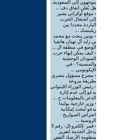
يتوجهون إلى السعودية..
هل يُعلن اتفاق دف ...
-
موقع أوكراني يشير
إلى اشتعال الحرب
الباردة مجددا بين
زيلينسك ...
-
بوتين يبحث مع محمد
بن زايد آل نهيان هاتفيا
الوضع في منطقة ال ...
-
كيف يمكن إنهاء حرب
السودان الوحشية
والمنسية؟ - في
الإيكونومي ...
-
مصرع مسؤول مصري
بطريقة مروعة
-
رئيس الوزراء الليتواني
يدعو إلى عدم إثارة
الذعر بالمعلومات ح ...
-
وزير خارجية بولندا
يدعو لبحث إمكانية
اعتراض الصواريخ
الروسية ...
-
قمر -إلكترو-إل- رقم 5
يدخل الخدمة لتعزيز
منظومة الأرصاد الفض