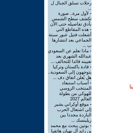
رحلات تسلق الجبال ل
...
-
لأول مرة.. صورة
تكشف سطح الشمس
بأدق تفاصيله حتى الآن
-
هذه المقاطع التي
أشعلت فتيل عبور سبتة
الجماعي بعد انتشارها
ب ...
-
ماذا نعلم عن السعودي
عبدالله الشهري بعد
تعيينه قائدا للتحالف ...
-
قادة باكستان وتركيا
يتوجهون إلى السعودية..
هل يُعلن اتفاق دف ...
-
أسباب استبعاد
ا
المنتخب الروسي
للهوكي من بطولة
العالم 2027
-
موقع أوكراني يشير
إلى اشتعال الحرب
الباردة مجددا بين
زيلينسك ...
-
بوتين يبحث مع محمد
بن زايد آل نهيان هاتفيا