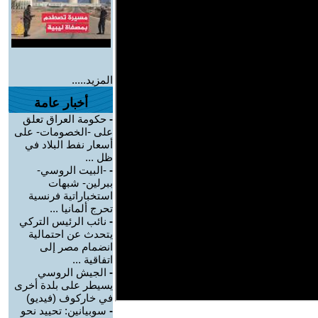
المزيد.....
أخبار عامة
-
حكومة العراق تعلق
على -الخصومات- على
أسعار نفط البلاد في
ظل ...
-
-البيت الروسي-
ببرلين- شبهات
استخباراتية فرنسية
تحرج ألمانيا ...
-
نائب الرئيس التركي
يتحدث عن احتمالية
انضمام مصر إلى
اتفاقية ...
-
الجيش الروسي
يسيطر على بلدة أخرى
في خاركوف (فيديو)
-
سوبيانين: تحييد نحو