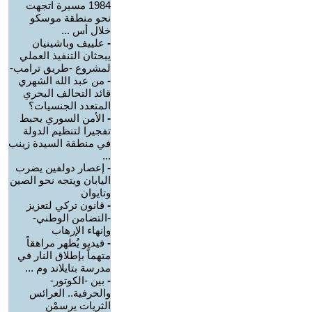
1984 مسيرة اتجهت
نحو منطقة موسكو
خلال أس ...
-
علييف وباشينيان
يبحثان التنفيذ العملي
لمشروع -طريق ترامب-
-
من عبد الله الشهري
قائد التحالف البحري
المتعدد الجنسيات؟
-
الأمن السوري يحبط
تفجيرا لتنظيم الدولة
في منطقة السيدة زينب
...
-
إعصار دولفين يضرب
اليابان ويتجه نحو الصين
وتايوان
-
قانون تركي لتعزيز
-التضامن الوطني-
وإنهاء الإرهاب
-
فيديو يُظهر مراهقاً
متهماً بإطلاق النار في
مدرسة بتايلاند وم ...
-
بين -الكوتور-
والحرفية.. العرائس
الثريات يرسمْن