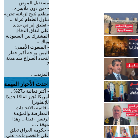
مستقبل الموض ...
-
-من دون ملابس-..
مطعم يُتيح لزبائنه تجربة
تناول الطعام عراة ...
-
تعليق إيراني جديد
على اتفاق الدفاع
المشترك بين السعودية
وباك ...
-
المبعوث الأممي:
اليمن يواجه أكبر خطر
لتجدد الصراع منذ هدنة
2 ...
المزيد.....
احدث الأخبار المهمة
-
أكثر فعالية بـ27%..
أمريكا تُجيز لقاحًا جديدًا
للإنفلونزا
-
قائمة بالاتحادات
المعارضة والمؤيدة
لرئيس -فيفا-.. وهذا
موقف ...
-
حكومة العراق تعلق
على -الخصومات- على