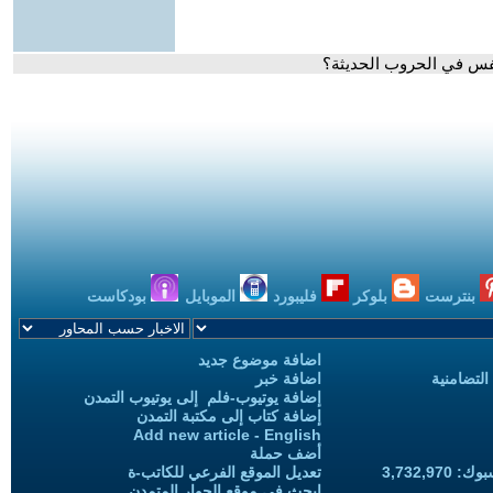
نفس في الحروب الحديثة؟
بنترست
بلوكر
فليبورد
الموبايل
بودكاست
اضافة موضوع جديد
التضامنية
اضافة خبر
إضافة يوتيوب-فلم إلى يوتيوب التمدن
إضافة كتاب إلى مكتبة التمدن
Add new article - English
أضف حملة
3,732,97
تعديل الموقع الفرعي للكاتب-ة
ابحث في موقع الحوار المتمدن