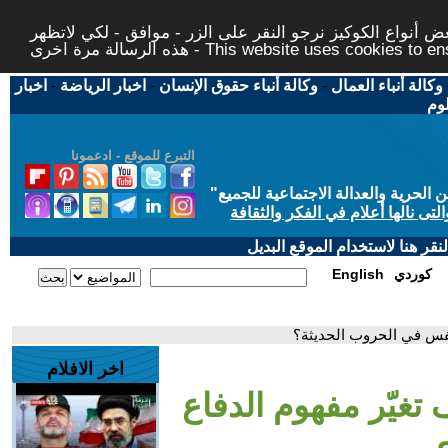
 أنواع الكوكيز نرجو النقر على الزر - موافق - لكي لاتظهر
This website uses cookies to ensure you ge
وكالة أنباء العمال
-
وكالة أنباء حقوق الإنسان
-
اخبار الرياضة
-
اخبار
لوم
التبرع للموقع - ادعمونا
حرية والعدالة الاجتماعية للجميع
"
تى نالها أعلام في الفكر والثقافة
قر هنا لاستخدام الموقع البديل
كوردي
English
نفس في الحروب الحديثة؟
اخر الافلام
تغيّر مفهوم الدفاع