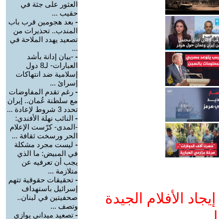
العثور على جثة في
حقيب ...
-
بعد هجومين قرب باب
المندب.. تحذيرات من
تصعيد يهدد الملاحة في
...
-
-بيان إدانة بأشد
العبارات- لـ8 دول
إسلامية ضد انتهاكات
إسرائ ...
-
رغم تقدم المفاوضات
مع سلطنة عُمان.. إيران
تحدد 3 شروط لإعادة ...
-
النائب نهلة الأفندي:
-المدى- كرّست الإعلام
الحر ورسخت ثقافة ...
-
ليست مجرد مشكلة
في المبيض: ما الذي
يجب أن تعرفيه عن
متلازمة ...
-
تحقيقات حقوقية تتهم
إسرائيل باستهداف
جاد الأفلام الجيدة
صحفيتين في لبنان..
وتصف ...
ا
-
تصعيد ميداني يوازي