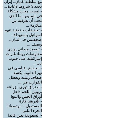
مع سلطنة عُمان.. إيران
تحدد 3 شروط لإعادة ...
-
ليست مجرد مشكلة
في المبيض: ما الذي
يجب أن تعرفيه عن
متلازمة ...
-
تحقيقات حقوقية تتهم
إسرائيل باستهداف
صحفيتين في لبنان..
وتصف ...
-
تصعيد ميداني يوازي
مفاوضات روما: غارات
إسرائيلية على جنوب
لب ...
-
انخفاض قياسي في
نهر الدانوب يكشف
ضفاف رملية ويعطل
القوارب في ...
-
اختراق ثوري.. زراعة
بروتين اللحم داخل
أوراق الخس والتبغ!
-
-إفريقيا قارة
المستقبل- – بوتسوانا
الجزء الثاني
-
السعودية تعين قائدا