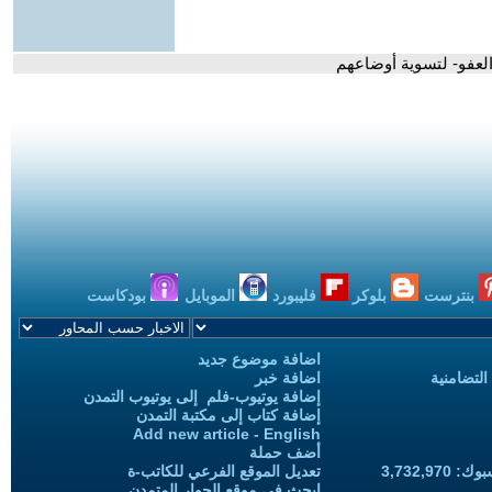
العفو- لتسوية أوضاعهم
بنترست
بلوكر
فليبورد
الموبايل
بودكاست
اضافة موضوع جديد
التضامنية
اضافة خبر
إضافة يوتيوب-فلم إلى يوتيوب التمدن
إضافة كتاب إلى مكتبة التمدن
Add new article - English
أضف حملة
3,732,97
تعديل الموقع الفرعي للكاتب-ة
ابحث في موقع الحوار المتمدن