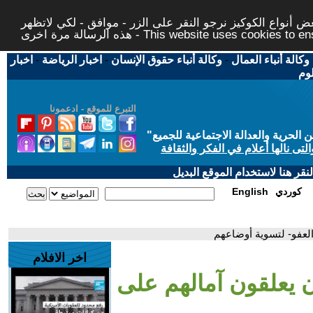
 أنواع الكوكيز نرجو النقر على الزر - موافق - لكي لاتظهر
This website uses cookies to ensure you ge
وكالة أنباء العمال
-
وكالة أنباء حقوق الإنسان
-
اخبار الرياضة
-
اخبار
لوم
التبرع للموقع - ادعمونا
حرية والعدالة الاجتماعية للجميع
"
تى نالها أعلام في الفكر والثقافة
قر هنا لاستخدام الموقع البديل
كوردي
English
العفو- لتسوية أوضاعهم
اخر الافلام
ون يعلقون آمالهم على