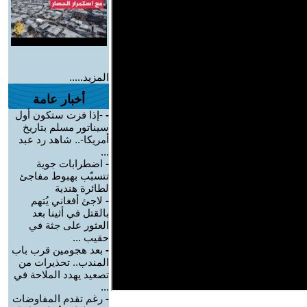
المزيد.....
أخبار عامة
-
-إذا فزت ستكون أول
سيناتور مسلم بتاريخ
أمريكا-.. شاهد رد عبد
...
-
اضطرابات جوية
تتسبّب بهبوط مفاجئ
لطائرة هندية
-
لاجئ أفغاني يُتهم
بالقتل في أثينا بعد
العثور على جثة في
حقيب ...
-
بعد هجومين قرب باب
المندب.. تحذيرات من
تصعيد يهدد الملاحة في
...
-
رغم تقدم المفاوضات