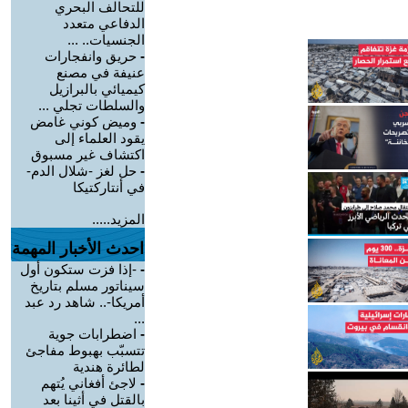
للتحالف البحري
الدفاعي متعدد
الجنسيات.. ...
-
حريق وانفجارات
عنيفة في مصنع
كيميائي بالبرازيل
والسلطات تجلي ...
-
وميض كوني غامض
يقود العلماء إلى
اكتشاف غير مسبوق
-
حل لغز -شلال الدم-
في أنتاركتيكا
المزيد.....
احدث الأخبار المهمة
-
-إذا فزت ستكون أول
سيناتور مسلم بتاريخ
أمريكا-.. شاهد رد عبد
...
-
اضطرابات جوية
تتسبّب بهبوط مفاجئ
لطائرة هندية
-
لاجئ أفغاني يُتهم
بالقتل في أثينا بعد