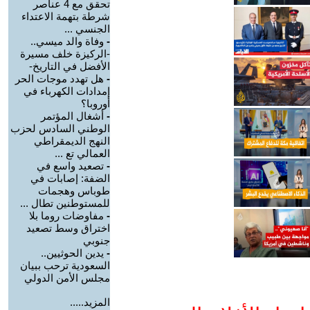
تحقق مع 4 عناصر
شرطة بتهمة الاعتداء
الجنسي ...
-
وفاة والد ميسي..
-الركيزة خلف مسيرة
الأفضل في التاريخ-
-
هل تهدد موجات الحر
إمدادات الكهرباء في
أوروبا؟
-
أشغال المؤتمر
الوطني السادس لحزب
النهج الديمقراطي
العمالي تع ...
-
تصعيد واسع في
الضفة: إصابات في
طوباس وهجمات
للمستوطنين تطال ...
-
مفاوضات روما بلا
اختراق وسط تصعيد
جنوبي
-
يدين الحوثيين..
السعودية ترحب ببيان
مجلس الأمن الدولي
المزيد.....