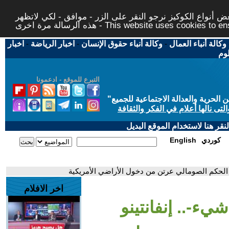
 أنواع الكوكيز نرجو النقر على الزر - موافق - لكي لاتظهر
This website uses cookies to ensure you ge
وكالة أنباء العمال
-
وكالة أنباء حقوق الإنسان
-
اخبار الرياضة
-
اخبار
لوم
التبرع للموقع - ادعمونا
حرية والعدالة الاجتماعية للجميع
"
تى نالها أعلام في الفكر والثقافة
قر هنا لاستخدام الموقع البديل
كوردي
English
ع الحكم الصومالي عرتن من دخول الأراضي الأمريكية
اخر الافلام
يء-.. إنفانتينو