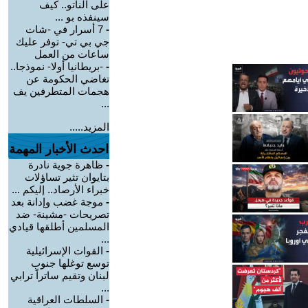
على الناتو.. كيف
سينفذه بو ...
-
7 أسرار في -شات
جي بي تي- توفر عليك
ساعات من العمل
-
-بريطانيا أولا- نموذجا..
تغاضي الحكومة عن
هجمات المتطرفين يف
...
المزيد.....
احدث الأخبار المهمة
-
ظاهرة جوية نادرة
بتايوان تثير تساؤلات
خبراء الأرصاد.. إليكم ...
-
موجة غضب وإدانة بعد
تصريحات -مشينة- ضد
المسلمين أطلقها قيادي
...
-
القوات الإسرائيلية
توسع توغلها جنوب
لبنان وتقيم ساتراً ترابي
...
-
السلطات العراقية