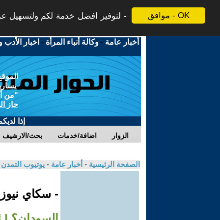
موافق - OK
لتوفير افضل خدمة لكم ولتسهيل عملي
أخبار عامة
-
وكالة أنباء المرأة
-
اخبار الأدب و
الموقع
يسارية
"من أج
حاز ال
إذا لديك
الزوار
اضافة/خدمات
بحث/الارشيف
الصفحة الرئيسية
-
أخبار عامة
-
يوتيوب التمدن
- سكاي نيوز
السودان؟ | #