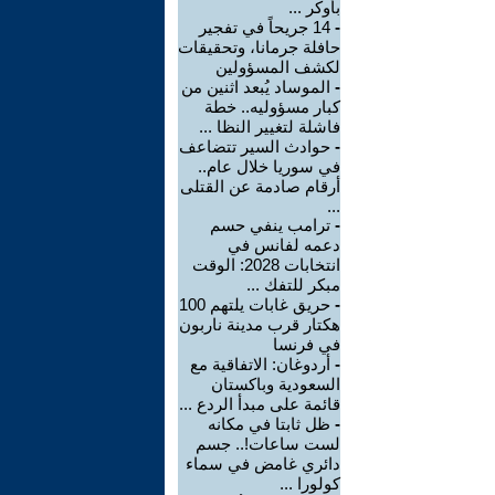
بأوكر ...
-
14 جريحاً في تفجير
حافلة جرمانا، وتحقيقات
لكشف المسؤولين
-
الموساد يُبعد اثنين من
كبار مسؤوليه.. خطة
فاشلة لتغيير النظا ...
-
حوادث السير تتضاعف
في سوريا خلال عام..
أرقام صادمة عن القتلى
...
-
ترامب ينفي حسم
دعمه لفانس في
انتخابات 2028: الوقت
مبكر للتفك ...
-
حريق غابات يلتهم 100
هكتار قرب مدينة ناربون
في فرنسا
-
أردوغان: الاتفاقية مع
السعودية وباكستان
قائمة على مبدأ الردع ...
-
ظل ثابتا في مكانه
لست ساعات!.. جسم
دائري غامض في سماء
كولورا ...