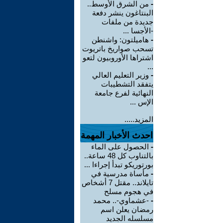
-
من الشرق الأوسط..
البنتاغون ينشر دفعة
جديدة من ملفات
-الأجسا ...
-
هاميلتون: واشنطن
تسحب صواريخ باتريوت
اشتراها الأوروبيون لتعو
...
-
وزير التعليم العالي
يتفقد التشطيبات
النهائية لفرع جامعة
الإس ...
المزيد.....
احدث الأخبار المهمة
-
الحصول على الماء
بالتناوب كل 48 ساعة..
بورتوريكو تبدأ إجراءا ...
-
مأساة مدرسية في
تايلاند.. مقتل 7 أشخاص
في هجوم مسلح
-
-عشماوي-.. محمد
رمضان يعلن اسم
مسلسله الجديد