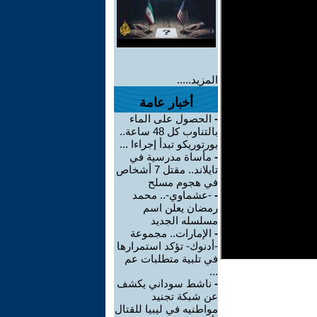
المزيد.....
أخبار عامة
-
الحصول على الماء
بالتناوب كل 48 ساعة..
بورتوريكو تبدأ إجراءا ...
-
مأساة مدرسية في
تايلاند.. مقتل 7 أشخاص
في هجوم مسلح
-
-عشماوي-.. محمد
رمضان يعلن اسم
مسلسله الجديد
-
الإمارات.. مجموعة
-أدنوك- تؤكد استمرارها
في تلبية متطلبات عم
...
-
ناشط سوداني يكشف
عن شبكة تجنيد
مواطنيه في ليبيا للقتال