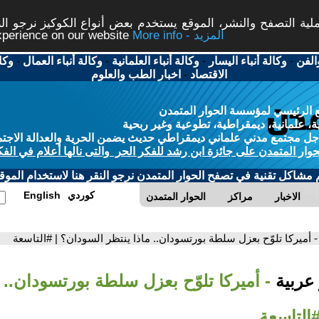
ة التصفح والنشر، الموقع يستخدم بعض أنواع الكوكيز نرجو النق
More info - المزيد
experience on our website
الفن
-
وكالة أنباء اليسار
-
وكالة أنباء العلمانية
-
وكالة أنباء العمال
-
وكا
الاقتصاد
-
اخبار الطب والعلوم
 الرئيسي لمؤسسة الحوار المتمدن
، علمانية، ديمقراطية، تطوعية وغير ربحية
ل مجتمع مدني علماني ديمقراطي حديث يضمن الحرية والعدالة الاجتم
حوار المتمدن على جائزة ابن رشد للفكر الحر والتى نالها أعلام في الفك
م مشاكل تقنية في تصفح الحوار المتمدن نرجو النقر هنا لاستخدام الموقع
كوردي
English
الاخبار
مراكز
الحوار المتمدن
- أميركا تلوّح بعزل سلطة بورتسودان.. ماذا ينتظر السودان؟ | #التاسعة
 عربية
- أميركا تلوّح بعزل سلطة بورتسودان.. م
التاسعة