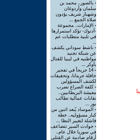
-
بالصور.. محمد بن
سلمان وأردوغان
وشهباز شريف يؤدون
صلاة الجمع ...
-
الإمارات.. مجموعة
-أدنوك- تؤكد استمرارها
في تلبية متطلبات عم
...
-
ناشط سوداني يكشف
عن شبكة تجنيد
مواطنيه في ليبيا للقتال
بأوكر ...
-
14 جريحاً في تفجير
حافلة جرمانا، وتحقيقات
لكشف المسؤولين
-
كلفة الصراع تضرب
ا
معيشة البريطانيين..
نقابات عمالية تطالب
بور ...
-
الموساد يُبعد اثنين من
كبار مسؤوليه.. خطة
فاشلة لتغيير النظا ...
-
حوادث السير تتضاعف
في سوريا خلال عام..
أرقام صادمة عن القتلى