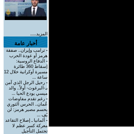
المزيد.....
أخبار عامة
-
ترامب وإيران.. صفقة
هرمز أو عودة الحرب
-
الدفاع الروسية:
إسقاط 360 طائرة
مسيرة أوكرانية خلال 12
ساعة ...
-
رحيل الرجل الذي آمن
بـ-البرغوث- أولاً.. والد
ميسي يودع الحيا ...
-
رغم تقدم مفاوضات
عُمان.. الحرس الثوري
يحسم مصير هرمز: لن
يُف ...
-
ألمانيا ـ إصلاح التقاعد
معركة كسر عظم لا
تحتمل التأجيل