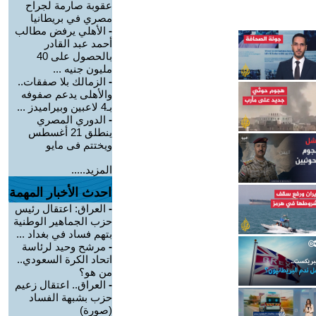
عقوبة صارمة لجراح
مصري في بريطانيا
-
الأهلي يرفض مطالب
أحمد عبد القادر
بالحصول على 40
مليون جنيه ...
-
الزمالك بلا صفقات..
والأهلى يدعم صفوفه
بـ4 لاعبين وبيراميدز ...
-
الدوري المصري
ينطلق 21 أغسطس
ويختتم فى مايو
المزيد.....
احدث الأخبار المهمة
-
العراق: اعتقال رئيس
حزب الجماهير الوطنية
بتهم فساد في بغداد ...
-
مرشح وحيد لرئاسة
اتحاد الكرة السعودي..
من هو؟
-
العراق.. اعتقال زعيم
حزب بشبهة الفساد
(صورة)