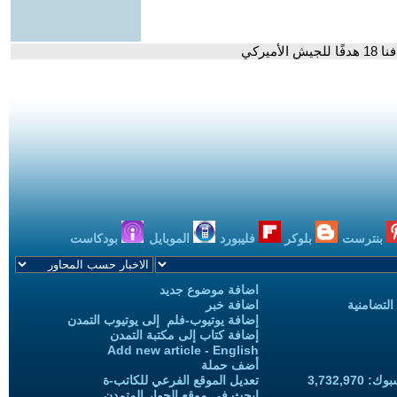
يركي
بنترست
بلوكر
فليبورد
الموبايل
بودكاست
اضافة موضوع جديد
التضامنية
اضافة خبر
إضافة يوتيوب-فلم إلى يوتيوب التمدن
إضافة كتاب إلى مكتبة التمدن
Add new article - English
أضف حملة
3,732,97
تعديل الموقع الفرعي للكاتب-ة
ابحث في موقع الحوار المتمدن