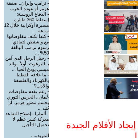
-
ترامب وإيران.. صفقة
هرمز أو عودة الحرب
-
الدفاع الروسية:
إسقاط 360 طائرة
مسيرة أوكرانية خلال 12
ساعة ...
-
كندا تكثف مفاوضاتها
مع واشنطن لتفادي
رسوم ترامب البالغة
50% ...
-
رحيل الرجل الذي آمن
بـ-البرغوث- أولاً.. والد
ميسي يودع الحيا ...
-
ما علاقة القطط
بالكهرباء والفلسفة
والأدب؟
-
رغم تقدم مفاوضات
عُمان.. الحرس الثوري
يحسم مصير هرمز: لن
يُف ...
-
ألمانيا ـ إصلاح التقاعد
معركة كسر عظم لا
جاد الأفلام الجيدة
تحتمل التأجيل
ا
المزيد.....