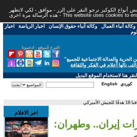
 أنواع الكوكيز نرجو النقر على الزر - موافق - لكي لاتظهر
This website uses cookies to ensure you ge
وكالة أنباء العمال
-
وكالة أنباء حقوق الإنسان
-
اخبار الرياضة
-
اخبار
لوم
التبرع للموقع - ادعمونا
حرية والعدالة الاجتماعية للجميع
"
تى نالها أعلام في الفكر والثقافة
قر هنا لاستخدام الموقع البديل
كوردي
English
يركي
اخر الافلام
ت إيران.. وطهران: