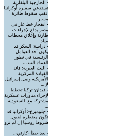
-
الخارجية البلغارية
تستدعي سفيرة أوكرانيا
عقب سقوط طائرة
مسير ...
-
انفجار خط غاز في
مصر يدفع لإجراءات
طارئة وإغلاق محطات
مياه
-
دراسة: السكر قد
يكون أحد العوامل
الرئيسية في تطور
الدماغ الب ...
-
البث العبرية: قائد
القيادة المركزية
الأمريكية وصل إسرائيل
لإ ...
-
فيدان: تركيا تخطط
لإجراء مناورات عسكرية
مشتركة مع السعودية
...
-
-بلومبرغ-: أوكرانيا قد
تكون مضطرة لقبول
شروط روسيا إن لم تزو
...
-
بعد خطأ -كارثي-..