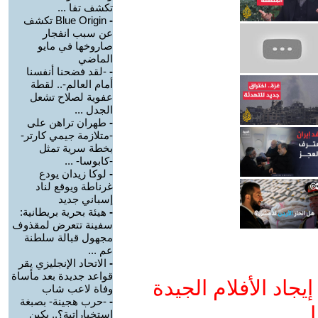
تكشف تفا ...
-
Blue Origin تكشف
عن سبب انفجار
صاروخها في مايو
الماضي
-
-لقد فضحنا أنفسنا
أمام العالم-.. لقطة
عفوية لصلاح تشعل
الجدل ...
-
طهران تراهن على
-متلازمة جيمي كارتر-
بخطة سرية تمثل
-كابوسا- ...
-
لوكا زيدان يودع
غرناطة ويوقع لناد
إسباني جديد
-
هيئة بحرية بريطانية:
سفينة تتعرض لمقذوف
مجهول قبالة سلطنة
عم ...
-
الاتحاد الإنجليزي يقر
قواعد جديدة بعد مأساة
جاد الأفلام الجيدة
وفاة لاعب شاب
-
-حرب هجينة- بصبغة
ا
استخباراتية؟.. بكين