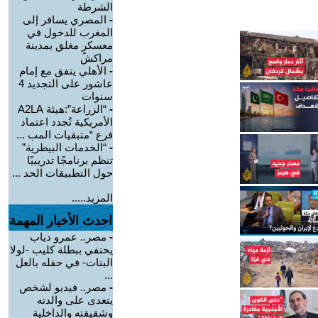
الشرطة
-
المصري يسافر إلى
المغرب للدخول في
معسكرٍ مغلق بمدينة
مراكش
-
الأهلي يتفق مع إمام
عاشور على التجديد 4
سنوات
-
“الزراعة”:هيئة A2LA
الأمريكية تُجدد اعتماد
فرع “متبقيات المب ...
-
“الخدمات البيطرية”
تنظم برنامجًا تدريبيًا
حول التطبيقات الحد ...
المزيد.....
احدث الأخبار المهمة
-
مصر.. عمرو دياب
يحتفي ببطلة كليب -لولا
البنات- في حفله بالعل
...
-
مصر.. فيديو لشخص
يتعدى على والدته
وشقيقته والداخلية