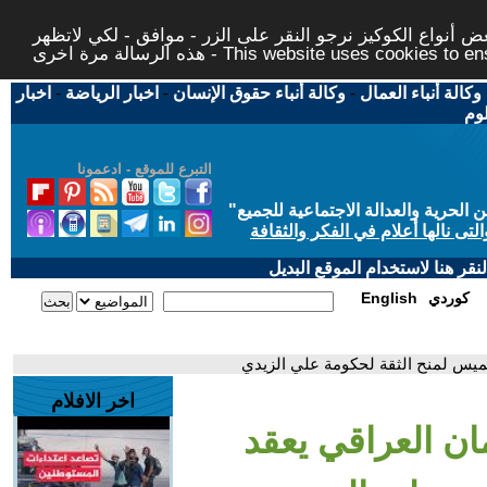
 أنواع الكوكيز نرجو النقر على الزر - موافق - لكي لاتظهر
This website uses cookies to ensure you ge
وكالة أنباء العمال
-
وكالة أنباء حقوق الإنسان
-
اخبار الرياضة
-
اخبار
لوم
التبرع للموقع - ادعمونا
حرية والعدالة الاجتماعية للجميع
"
تى نالها أعلام في الفكر والثقافة
قر هنا لاستخدام الموقع البديل
كوردي
English
لخميس لمنح الثقة لحكومة علي الزيدي
اخر الافلام
لمان العراقي يعقد