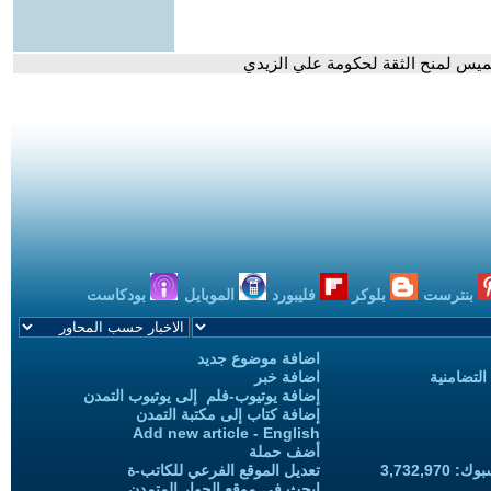
لخميس لمنح الثقة لحكومة علي الزيدي
بنترست
بلوكر
فليبورد
الموبايل
بودكاست
اضافة موضوع جديد
التضامنية
اضافة خبر
إضافة يوتيوب-فلم إلى يوتيوب التمدن
إضافة كتاب إلى مكتبة التمدن
Add new article - English
أضف حملة
3,732,97
تعديل الموقع الفرعي للكاتب-ة
ابحث في موقع الحوار المتمدن