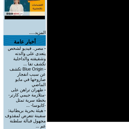
المزيد.....
أخبار عامة
-
مصر.. فيديو لشخص
يتعدى على والدته
وشقيقته والداخلية
تكشف تفا ...
-
Blue Origin تكشف
عن سبب انفجار
صاروخها في مايو
الماضي
-
طهران تراهن على
-متلازمة جيمي كارتر-
بخطة سرية تمثل
-كابوسا- ...
-
هيئة بحرية بريطانية:
سفينة تتعرض لمقذوف
مجهول قبالة سلطنة
عم ...