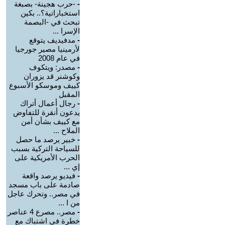
-
-حرب هجينة- بصبغة
استخباراتية؟.. بكين
تبحث في -البصمة
الإسرا ...
-
مدفيديف يتوقع
لأرمينيا مصير جورجيا
في عام 2008
-
مصدر: ويتكوف
وكوشنر قد يزوران
كييف وموسكو الأسبوع
المقبل
-
رجال أعمال أتراك
يدعون أنقرة للتفاوض
مع كييف بشأن أمن
الملاح ...
-
خبير يرصد ما حصل
للسياحة التركية بسبب
الحرب الأمريكية على
إي ...
-
فيديو يرصد واقعة
صادمة على باب مسجد
في مصر.. وتحرك عاجل
من ا ...
-
مصر.. مصرع 4 عناصر
خطرة في اشتباك مع