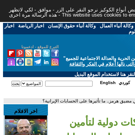
 أنواع الكوكيز نرجو النقر على الزر - موافق - لكي لاتظهر
This website uses cookies to ensure you ge
وكالة أنباء العمال
-
وكالة أنباء حقوق الإنسان
-
اخبار الرياضة
-
اخبار
لوم
التبرع للموقع - ادعمونا
حرية والعدالة الاجتماعية للجميع
"
تى نالها أعلام في الفكر والثقافة
قر هنا لاستخدام الموقع البديل
كوردي
English
 مضيق هرمز.. ما تأثيرها على الحسابات الإيرانية؟
اخر الافلام
ات دولية لتأمين