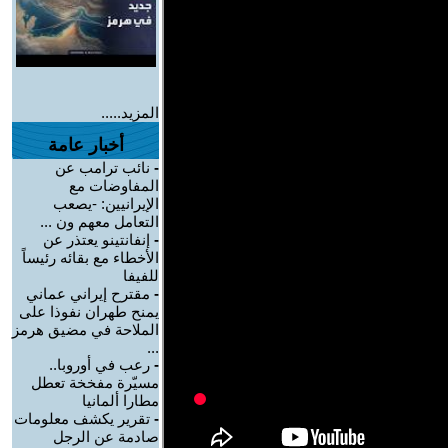
المزيد.....
أخبار عامة
-
نائب ترامب عن
المفاوضات مع
الإيرانيين: -يصعب
التعامل معهم ون ...
-
إنفانتينو يعتذر عن
الأخطاء مع بقائه رئيساً
للفيفا
-
مقترح إيراني عماني
يمنح طهران نفوذا على
الملاحة في مضيق هرمز
...
-
رعب في أوروبا..
مسيّرة مفخخة تعطل
مطارا ألمانيا
-
تقرير يكشف معلومات
صادمة عن الرجل