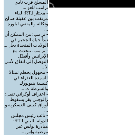
المسلح قرب نادي
ترامب للغو ...
-
مختار لـRT: لقاء
مرتقب بين عقيلة صالح
وتكالة والمنفي لبلورة
...
-
ترامب: من الممكن أن
تبدأ حياة الجحيم في
الولايات المتحدة بحل ...
-
ترامب: نتحدث مع
الإيرانيين وأفضّل
التوصل إلى اتفاق لأنني
لا ...
-
مجهول يحطم تمثالا
للسيدة العذراء في
كنيسة بنيويورك
والشرطة ت ...
-
اعتراف أوكراني ثقيل:
زالوجني يقر بسقوط
أوراق كييف العسكرية و
...
-
نائب رئيس مجلس
الدولة الليبي لـRT:
مبادرة بولس غير
مرضية وإس ...