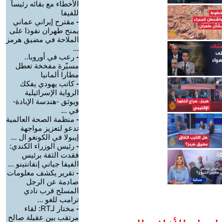
الأخطاء مع بقائه رئيساً
للفيفا
-
مقترح إيراني عماني
يمنح طهران نفوذا على
الملاحة في مضيق هرمز
...
-
رعب في أوروبا..
مسيّرة مفخخة تعطل
مطارا ألمانيا
-
كاتب يهودي يفكك
الرواية الإسرائيلية
ويوثق -هندسة الإبادة-
في ...
-
منظمة الصحة العالمية
تدعو لتعزيز مواجهة
إيبولا في الكونغو ال ...
-
رئيس الوزراء الكندي:
فقدت الثقة برئيس
الفيفا جياني إنفانتينو ...
-
تقرير يكشف معلومات
صادمة عن الرجل
المسلح قرب نادي
ترامب للغو ...
-
مختار لـRT: لقاء
مرتقب بين عقيلة صالح