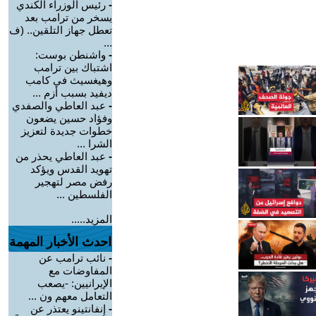
-
رئيس الوزراء الكندي
يسخر من ترامب بعد
تعطل جهاز التلقين.. (ف
...
-
واشنطن بوست:
اشتباك بين ترامب
وهيغسيث في كامب
ديفيد بسبب أزم ...
-
عبد العاطي والصفدي
وفؤاد حسين يضعون
خطوات جديدة لتعزيز
الشرا ...
-
عبد العاطي يحذر من
تهويد القدس ويؤكد
رفض مصر لتهجير
الفلسطين ...
المزيد.....
احدث الأخبار المهمة
-
نائب ترامب عن
المفاوضات مع
الإيرانيين: -يصعب
التعامل معهم ون ...
-
إنفانتينو يعتذر عن