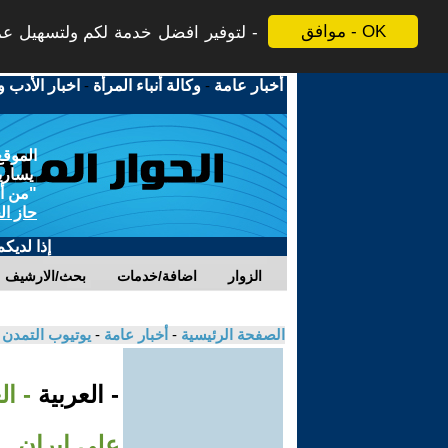
موافق - OK
لتوفير افضل خدمة لكم ولتسهيل عملي
أخبار عامة
-
وكالة أنباء المرأة
-
اخبار الأدب و
الموقع
يسارية
"من أج
حاز ال
إذا لديك
الزوار
اضافة/خدمات
بحث/الارشيف
الصفحة الرئيسية
-
أخبار عامة
-
يوتيوب التمدن
- العربية
- ال
على إيران