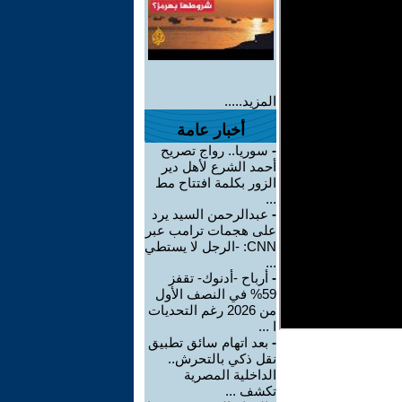
المزيد.....
أخبار عامة
-
سوريا.. رواج تصريح
أحمد الشرع لأهل دير
الزور بكلمة افتتاح مط
...
-
عبدالرحمن السيد يرد
على هجمات ترامب عبر
CNN: -الرجل لا يستطي
...
-
أرباح -أدنوك- تقفز
59% في النصف الأول
من 2026 رغم التحديات
ا ...
-
بعد اتهام سائق تطبيق
نقل ذكي بالتحرش..
الداخلية المصرية
تكشف ...