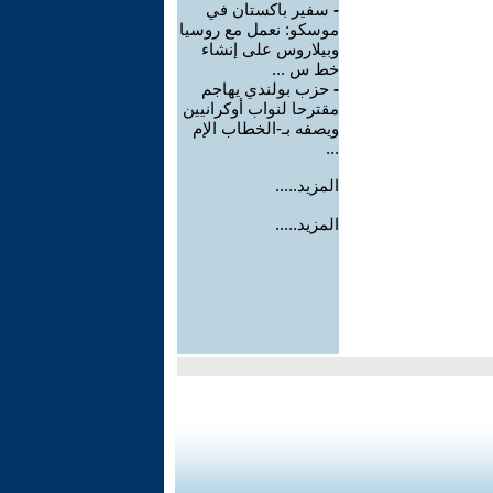
-
سفير باكستان في
موسكو: نعمل مع روسيا
وبيلاروس على إنشاء
خط س ...
-
حزب بولندي يهاجم
مقترحا لنواب أوكرانيين
ويصفه بـ-الخطاب الإم
...
المزيد.....
المزيد.....