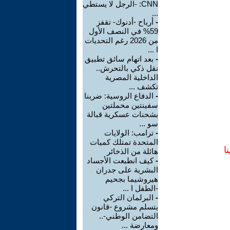
CNN: -الرجل لا يستطي
...
-
أرباح -أدنوك- تقفز
59% في النصف الأول
من 2026 رغم التحديات
ا ...
-
بعد اتهام سائق تطبيق
نقل ذكي بالتحرش..
الداخلية المصرية
تكشف ...
-
الدفاع الروسية: ضربنا
سفينتين محملتين
بشحنات عسكرية قبالة
سو ...
-
ترامب: الولايات
المتحدة تمتلك كميات
ا
هائلة من الذخائر
-
كيف انطبعت الأجساد
البشرية على جدران
هيروشيما بجحيم
-الطفل ا ...
-
البرلمان التركي
يتسلم مشروع -قانون
التضامن الوطني-..
ومعارضة ...