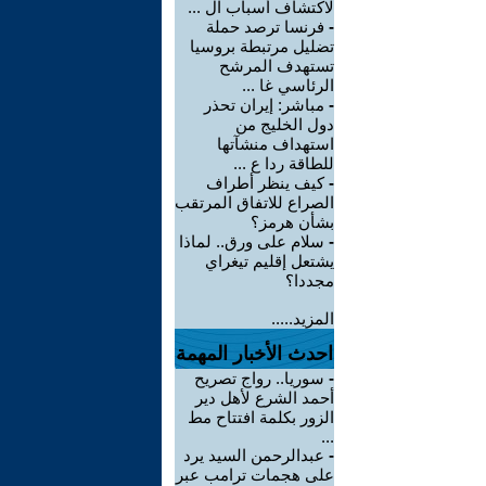
لاكتشاف أسباب ال ...
-
فرنسا ترصد حملة
تضليل مرتبطة بروسيا
تستهدف المرشح
الرئاسي غا ...
-
مباشر: إيران تحذر
دول الخليج من
استهداف منشآتها
للطاقة ردا ع ...
-
كيف ينظر أطراف
الصراع للاتفاق المرتقب
بشأن هرمز؟
-
سلام على ورق.. لماذا
يشتعل إقليم تيغراي
مجددا؟
المزيد.....
احدث الأخبار المهمة
-
سوريا.. رواج تصريح
أحمد الشرع لأهل دير
الزور بكلمة افتتاح مط
...
-
عبدالرحمن السيد يرد
على هجمات ترامب عبر