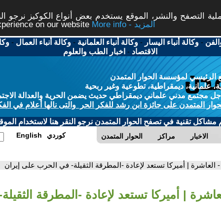
ة التصفح والنشر، الموقع يستخدم بعض أنواع الكوكيز نرجو النق
More info - المزيد
experience on our website
الفن
-
وكالة أنباء اليسار
-
وكالة أنباء العلمانية
-
وكالة أنباء العمال
-
وكا
الاقتصاد
-
اخبار الطب والعلوم
 الرئيسي لمؤسسة الحوار المتمدن
، علمانية، ديمقراطية، تطوعية وغير ربحية
ل مجتمع مدني علماني ديمقراطي حديث يضمن الحرية والعدالة الاجتم
حوار المتمدن على جائزة ابن رشد للفكر الحر والتى نالها أعلام في الفك
م مشاكل تقنية في تصفح الحوار المتمدن نرجو النقر هنا لاستخدام الموقع
كوردي
English
الاخبار
مراكز
الحوار المتمدن
- العاشرة | أميركا تستعد لإعادة -المطرقة الثقيلة- في الحرب على إيران
عاشرة | أميركا تستعد لإعادة -المطرقة الثقيل