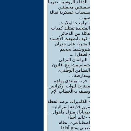
-
الدفاع الروسية: ضربنا
سفينتين محملتين
بشحنات عسكرية قبالة
سو ...
-
ترامب: الولايات
المتحدة تمتلك كميات
هائلة من الذخائر
-
كيف انطبعت الأجساد
البشرية على جدران
هيروشيما بجحيم
-الطفل ا ...
-
البرلمان التركي
يتسلم مشروع -قانون
التضامن الوطني-..
ومعارضة ...
-
حزب بولندي يهاجم
مقترحا لنواب أوكرانيين
ويصفه بـ-الخطاب الإم
...
-
الكاميرات ترصد لحظة
مرور قذيفة إسرائيلية
بمحاذاة منزل مأهول ...
-
-عالم أحياء
اصطناعي-.. نظام
صيني يفتح آفاقا