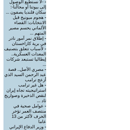
-
-لا نستطيع الوصول
إلى بيوتنا أو محالّنا-:
سكان قلنديا يصفون ...
-
هجوم ميونيخ قبل
الانتخابات: القضاء
الألماني يحسم مصير
المتهم ...
-
إطلاق نمر آمور نادر
في برية كازاخستان
-
لأسباب تتعلق بتصنيف
المعدات العسكرية..
إيطاليا تستبعد شركات
...
-
مصري الأصل.. قصة
عبد الرحمن السيد الذي
أزعج ترامب
-
هل غير ترامب
استراتيجيته تجاه إيران
لنقص الذخيرة وصواريخ
ثاد ...
-
عوامل صحية في
منتصف العمر تؤخر
الخرف لأكثر من 13
عاما
-
وزير الدفاع الإيراني