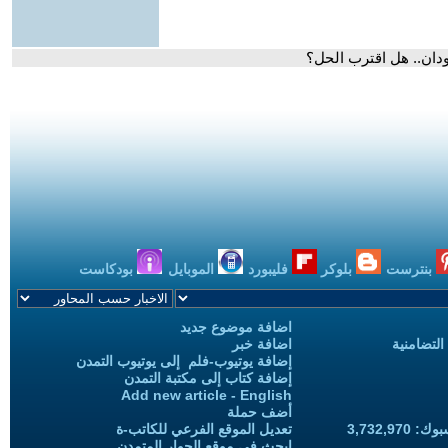
دان.. هل اقترب الحل؟
بنترست
بلوكر
فليبورد
الموبايل
بودكاست
اضافة موضوع جديد
التضامنية
اضافة خبر
إضافة يوتيوب-فلم إلى يوتيوب التمدن
إضافة كتاب إلى مكتبة التمدن
Add new article - English
أضف حملة
3,732,97
تعديل الموقع الفرعي للكاتب-ة
ابحث في موقع الحوار المتمدن