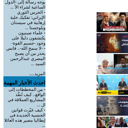
يوجه رسالة إلى -الدول
الساعية لشراء الأ ...
-
الحرس الثوري
الإيراني: تفكيك خلية
إرهابية في سيستان
وبلوجستا ...
-
علماء صينيون
يكتشفون دليلا على
وجود -جسيم القوة-
-
-لا سمح الله-.. فانس
يحذر من أن يصبح
المصري عبدالرحمن
السيد ...
المزيد.....
احدث الأخبار المهمة
-
من المخططات إلى
الواقع.. كيف تُنفَّذ
المشاريع العملاقة في
ال ...
-
كيف غيّرت قوانين
الجنسية الجديدة في
إيطاليا مصير هذه العائلا
...