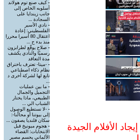
-
كيف صنع توم هولاند
أسلوبه الخاص إلى
جانب زيندايا على
السجادة ...
-
نادي الأسير
الفلسطيني: إعادة
اعتقال 80 أسيرا محررا
منذ بدء ح ...
-
صلاح يوقّع لطرابزون
رسميًا والنادي يكشف
مدة التعاقد
-
-ميتا- تعترف باختراق
نظام ذكاء اصطناعي
تابع لها لشركة أخرى د
...
-
ما بين عمليات
التجميل والجمال
الطبيعي، ماذا يختار
الشباب الي ...
-
-لا نستطيع الوصول
إلى بيوتنا أو محالّنا-:
سكان قلنديا يصفون ...
جاد الأفلام الجيدة
-
هجوم ميونيخ قبل
الانتخابات: القضاء
ا
الألماني يحسم مصير