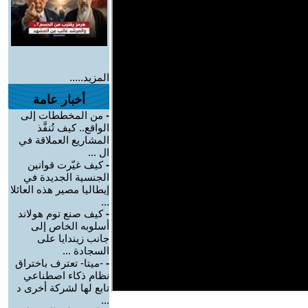
المزيد.....
أخبار عامة
-
من المخططات إلى
الواقع.. كيف تُنفَّذ
المشاريع العملاقة في
ال ...
-
كيف غيّرت قوانين
الجنسية الجديدة في
إيطاليا مصير هذه العائلا
...
-
كيف صنع توم هولاند
أسلوبه الخاص إلى
جانب زيندايا على
السجادة ...
-
-ميتا- تعترف باختراق
نظام ذكاء اصطناعي
تابع لها لشركة أخرى د
...