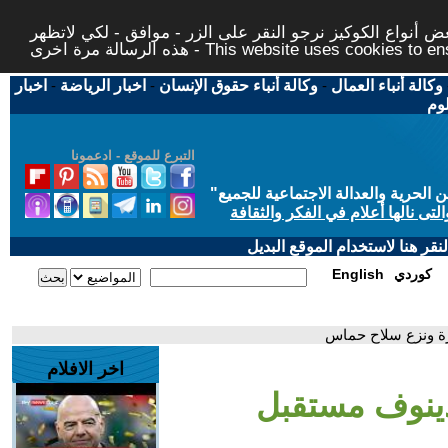
 أنواع الكوكيز نرجو النقر على الزر - موافق - لكي لاتظهر
This website uses cookies to ensure you ge
وكالة أنباء العمال
-
وكالة أنباء حقوق الإنسان
-
اخبار الرياضة
-
اخبار
لوم
التبرع للموقع - ادعمونا
حرية والعدالة الاجتماعية للجميع
"
تى نالها أعلام في الفكر والثقافة
قر هنا لاستخدام الموقع البديل
كوردي
English
زة ونزع سلاح حماس
اخر الافلام
ادينوف مستقبل