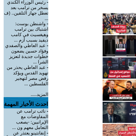
-
رئيس الوزراء الكندي
يسخر من ترامب بعد
تعطل جهاز التلقين.. (ف
...
-
واشنطن بوست:
اشتباك بين ترامب
وهيغسيث في كامب
ديفيد بسبب أزم ...
-
عبد العاطي والصفدي
وفؤاد حسين يضعون
خطوات جديدة لتعزيز
الشرا ...
-
عبد العاطي يحذر من
تهويد القدس ويؤكد
رفض مصر لتهجير
الفلسطين ...
المزيد.....
احدث الأخبار المهمة
-
نائب ترامب عن
المفاوضات مع
الإيرانيين: -يصعب
التعامل معهم ون ...
-
إنفانتينو يعتذر عن