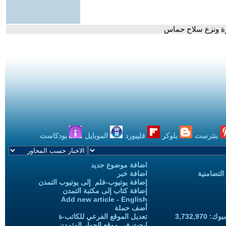
زة ونزع سلاح حماس
بنترست
بلوكر
فليبورد
الموبايل
بودكاست
اضافة موضوع جديد
التضامنية
اضافة خبر
إضافة يوتيوب-فلم إلى يوتيوب التمدن
إضافة كتاب إلى مكتبة التمدن
Add new article - English
أضف حملة
3,732,97
تعديل الموقع الفرعي للكاتب-ة
ابحث في موقع الحوار المتمدن