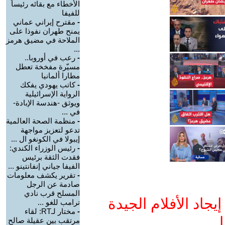
الأخطاء مع بقائه رئيساً
للفيفا
-
مقترح إيراني عماني
يمنح طهران نفوذا على
الملاحة في مضيق هرمز
...
-
رعب في أوروبا..
مسيّرة مفخخة تعطل
مطارا ألمانيا
-
كاتب يهودي يفكك
الرواية الإسرائيلية
ويوثق -هندسة الإبادة-
في ...
-
منظمة الصحة العالمية
تدعو لتعزيز مواجهة
إيبولا في الكونغو ال ...
-
رئيس الوزراء الكندي:
فقدت الثقة برئيس
الفيفا جياني إنفانتينو ...
-
تقرير يكشف معلومات
صادمة عن الرجل
المسلح قرب نادي
جاد الأفلام الجيدة
ترامب للغو ...
-
مختار لـRT: لقاء
ا
مرتقب بين عقيلة صالح