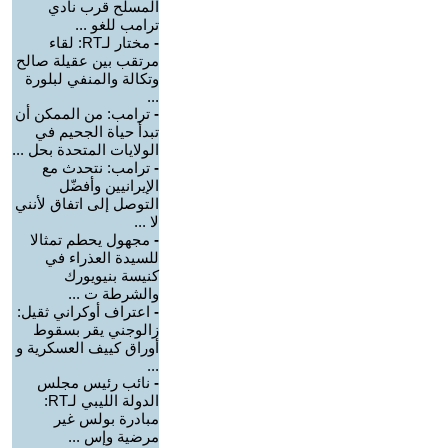
المسلح قرب نادي
ترامب للغو ...
-
مختار لـRT: لقاء
مرتقب بين عقيلة صالح
وتكالة والمنفي لبلورة
...
-
ترامب: من الممكن أن
تبدأ حياة الجحيم في
الولايات المتحدة بحل ...
-
ترامب: نتحدث مع
الإيرانيين وأفضّل
التوصل إلى اتفاق لأنني
لا ...
-
مجهول يحطم تمثالا
للسيدة العذراء في
كنيسة بنيويورك
والشرطة ت ...
-
اعتراف أوكراني ثقيل:
زالوجني يقر بسقوط
أوراق كييف العسكرية و
...
-
نائب رئيس مجلس
الدولة الليبي لـRT:
مبادرة بولس غير
مرضية وإس ...