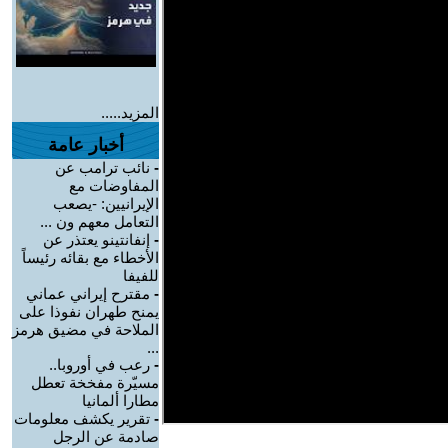
المزيد.....
أخبار عامة
-
نائب ترامب عن
المفاوضات مع
الإيرانيين: -يصعب
التعامل معهم ون ...
-
إنفانتينو يعتذر عن
الأخطاء مع بقائه رئيساً
للفيفا
-
مقترح إيراني عماني
يمنح طهران نفوذا على
الملاحة في مضيق هرمز
...
-
رعب في أوروبا..
مسيّرة مفخخة تعطل
مطارا ألمانيا
-
تقرير يكشف معلومات
صادمة عن الرجل