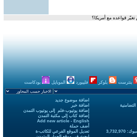
غيّر قواعده مع أمريكا؟
بنترست
بلوكر
فليبورد
الموبايل
بودكاست
اضافة موضوع جديد
التضامنية
اضافة خبر
إضافة يوتيوب-فلم إلى يوتيوب التمدن
إضافة كتاب إلى مكتبة التمدن
Add new article - English
أضف حملة
3,732,97
تعديل الموقع الفرعي للكاتب-ة
ابحث في موقع الحوار المتمدن