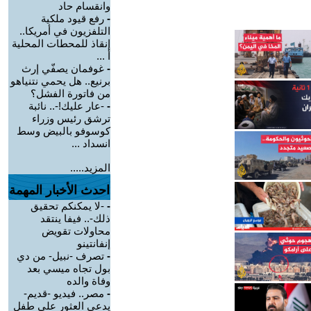
وانقسام حاد
-
رفع قيود ملكية
التلفزيون في أمريكا..
إنقاذ للمحطات المحلية
أ ...
-
غوفمان يصفّي إرث
برنيع.. هل يحمي نتنياهو
من فاتورة الفشل؟
-
-عار عليك!-.. نائبة
ترشق رئيس وزراء
كوسوفو بالبيض وسط
انسداد ...
المزيد.....
احدث الأخبار المهمة
-
-لا يمكنكم تحقيق
ذلك-.. فيفا ينتقد
محاولات تقويض
إنفانتينو
-
تصرف -نبيل- من دي
بول تجاه ميسي بعد
وفاة والده
-
مصر.. فيديو -قديم-
يدعي العثور على طفل