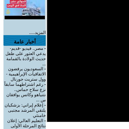
المزيد.....
أخبار عامة
-
مصر.. فيديو -قديم-
يدعي العثور على طفل
حديث الولادة بالقمامة
...
-
السعوديون يرفضون
الاتفاقيات الإبراهيمية -
وول ستريت جورنال
-
رغم اشتراطهما سابقاً
نزع سلاح حماس..
نتنياهو وكاتس يوافقان
س ...
-
إعلام إيراني: بزشكيان
يلتقي المرشد مجتبى
خامنئي
-
التعليم العالي: إعلان
نتائج المرحلة الأولى