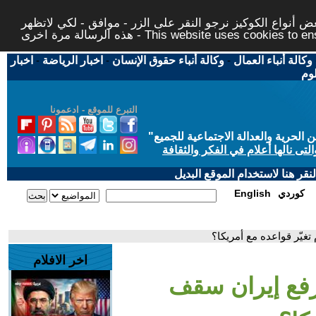
 أنواع الكوكيز نرجو النقر على الزر - موافق - لكي لاتظهر
This website uses cookies to ensure you ge
وكالة أنباء العمال
-
وكالة أنباء حقوق الإنسان
-
اخبار الرياضة
-
اخبار
لوم
التبرع للموقع - ادعمونا
حرية والعدالة الاجتماعية للجميع
"
تى نالها أعلام في الفكر والثقافة
قر هنا لاستخدام الموقع البديل
كوردي
English
غيّر قواعده مع أمريكا؟
اخر الافلام
رفع إيران سقف