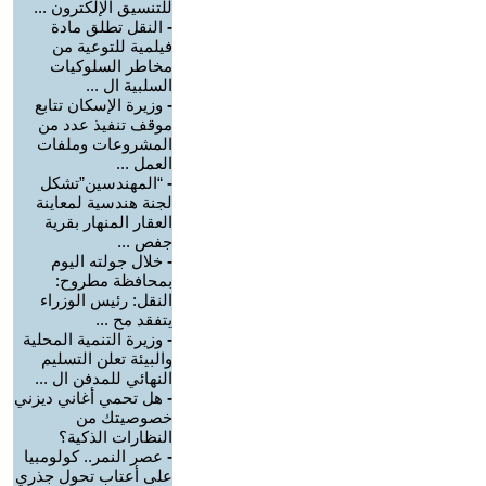
للتنسيق الإلكترون ...
-
النقل تطلق مادة
فيلمية للتوعية من
مخاطر السلوكيات
السلبية ال ...
-
وزيرة الإسكان تتابع
موقف تنفيذ عدد من
المشروعات وملفات
العمل ...
-
“المهندسين”تشكل
لجنة هندسية لمعاينة
العقار المنهار بقرية
جفص ...
-
خلال جولته اليوم
بمحافظة مطروح:
النقل: رئيس الوزراء
يتفقد مح ...
-
وزيرة التنمية المحلية
والبيئة تعلن التسليم
النهائي للمدفن ال ...
-
هل تحمي أغاني ديزني
خصوصيتك من
النظارات الذكية؟
-
عصر النمر.. كولومبيا
على أعتاب تحول جذري