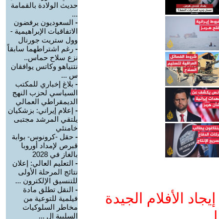
حديث الولادة بالقمامة
...
-
السعوديون يرفضون
الاتفاقيات الإبراهيمية -
وول ستريت جورنال
-
رغم اشتراطهما سابقاً
نزع سلاح حماس..
نتنياهو وكاتس يوافقان
س ...
-
بلاغ إخباري للمكتب
السياسي لحزب النهج
الديمقراطي العمالي
-
إعلام إيراني: بزشكيان
يلتقي المرشد مجتبى
خامنئي
-
حقل -كرونوس- بوابة
قبرص لإمداد أوروبا
بالغاز في 2028
-
التعليم العالي: إعلان
نتائج المرحلة الأولى
للتنسيق الإلكترون ...
-
النقل تطلق مادة
جاد الأفلام الجيدة
فيلمية للتوعية من
مخاطر السلوكيات
ا
السلبية ال ...