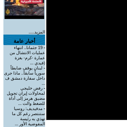
المزيد.....
أخبار عامة
-
19 جثمانا.. انتهاء
عمليات الانتشال من
عمارة -كرم- بغزة
(فيدي ...
-
لبنان يوقف ضابطاً
سورياً سابقاً.. ماذا جرى
داخل سفارة دمشق ف
...
-
رفض خليجي
لمحاولات إيران تحويل
مضيق هرمز إلى أداة
للضغط والت ...
-
مدفيديف: روسيا
ستنتصر رغم كل ما
تهذي به رئيسة
المفوضية الأور ...