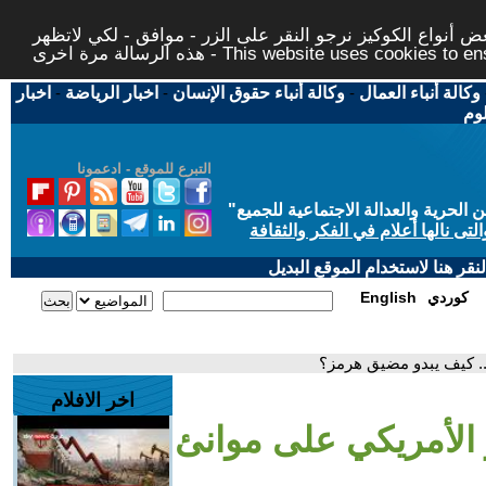
 أنواع الكوكيز نرجو النقر على الزر - موافق - لكي لاتظهر
This website uses cookies to ensure you ge
وكالة أنباء العمال
-
وكالة أنباء حقوق الإنسان
-
اخبار الرياضة
-
اخبار
لوم
التبرع للموقع - ادعمونا
حرية والعدالة الاجتماعية للجميع
"
تى نالها أعلام في الفكر والثقافة
قر هنا لاستخدام الموقع البديل
كوردي
English
.. كيف يبدو مضيق هرمز؟
اخر الافلام
 الأمريكي على موانئ