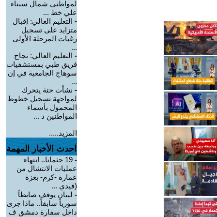
لمواطني شمال سيناء
علي خط ...
-
التعليم العالي: إقبال
متزايد على تسجيل
رغبات المرحلة الأولى
...
-
التعليم العالي: نجاح
فريق طبي بمستشفيات
سوهاج الجامعية في إن
...
-
نشأت حتة يتحرك
لمواجهة تسجيل خطوط
المحمول بأسماء
المواطنين د ...
المزيد.....
احدث الأخبار المهمة
-
19 جثمانا.. انتهاء
عمليات الانتشال من
عمارة -كرم- بغزة
(فيدي ...
-
لبنان يوقف ضابطاً
سورياً سابقاً.. ماذا جرى
داخل سفارة دمشق ف