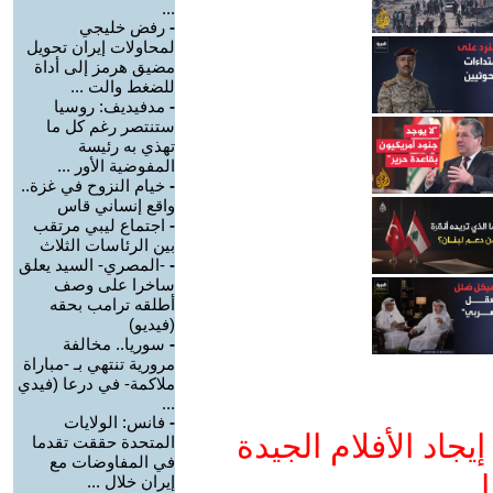
...
-
رفض خليجي
لمحاولات إيران تحويل
مضيق هرمز إلى أداة
للضغط والت ...
-
مدفيديف: روسيا
ستنتصر رغم كل ما
تهذي به رئيسة
المفوضية الأور ...
-
خيام النزوح في غزة..
واقع إنساني قاس
-
اجتماع ليبي مرتقب
بين الرئاسات الثلاث
-
-المصري- السيد يعلق
ساخرا على وصف
أطلقه ترامب بحقه
(فيديو)
-
سوريا.. مخالفة
مرورية تنتهي بـ -مباراة
ملاكمة- في درعا (فيدي
...
-
فانس: الولايات
جاد الأفلام الجيدة
المتحدة حققت تقدما
في المفاوضات مع
ا
إيران خلال ...