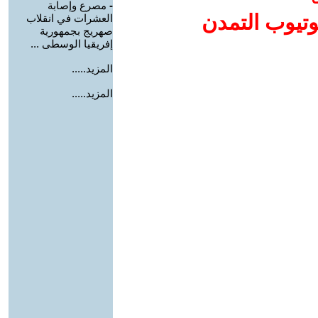
-
مصرع وإصابة
وتيوب التمدن
العشرات في انقلاب
صهريج بجمهورية
إفريقيا الوسطى ...
المزيد.....
المزيد.....