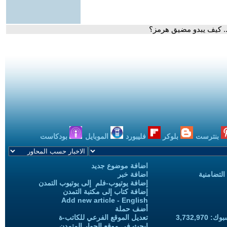
.. كيف يبدو مضيق هرمز؟
بنترست
بلوكر
فليبورد
الموبايل
بودكاست
اضافة موضوع جديد
التضامنية
اضافة خبر
إضافة يوتيوب-فلم إلى يوتيوب التمدن
إضافة كتاب إلى مكتبة التمدن
Add new article - English
أضف حملة
3,732,97
تعديل الموقع الفرعي للكاتب-ة
ابحث في موقع الحوار المتمدن