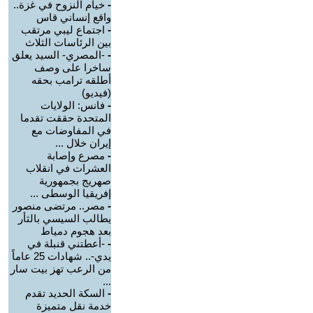
-
خيام النزوح في غزة..
واقع إنساني قاس
-
اجتماع ليبي مرتقب
بين الرئاسات الثلاث
-
-المصري- السيد يعلق
ساخرا على وصف
أطلقه ترامب بحقه
(فيديو)
-
فانس: الولايات
المتحدة حققت تقدما
في المفاوضات مع
إيران خلال ...
-
مصرع وإصابة
العشرات في انقلاب
صهريج بجمهورية
إفريقيا الوسطى ...
-
مصر.. مرتضى منصور
يطالب السيسي بالثأر
بعد هجوم دمياط
-
-أعطتني قنبلة في
يدي-.. شهادات 25 عاماً
من الرعب تهز بيت سار
...
-
السكة الحديد تقدم
خدمة نقل متميزة