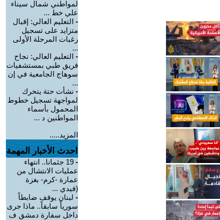
لمواطني شمال سيناء
علي خط ...
-
التعليم العالي: إقبال
متزايد على تسجيل
رغبات المرحلة الأولى
...
-
التعليم العالي: نجاح
فريق طبي بمستشفيات
سوهاج الجامعية في إن
...
-
نشأت حتة يتحرك
لمواجهة تسجيل خطوط
المحمول بأسماء
المواطنين د ...
المزيد.....
احدث الأخبار المهمة
-
19 جثمانا.. انتهاء
عمليات الانتشال من
عمارة -كرم- بغزة
(فيدي ...
-
لبنان يوقف ضابطاً
سورياً سابقاً.. ماذا جرى
داخل سفارة دمشق ف