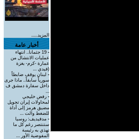
المزيد.....
أخبار عامة
-
19 جثمانا.. انتهاء
عمليات الانتشال من
عمارة -كرم- بغزة
(فيدي ...
-
لبنان يوقف ضابطاً
سورياً سابقاً.. ماذا جرى
داخل سفارة دمشق ف
...
-
رفض خليجي
لمحاولات إيران تحويل
مضيق هرمز إلى أداة
للضغط والت ...
-
مدفيديف: روسيا
ستنتصر رغم كل ما
تهذي به رئيسة
المفوضية الأور ...