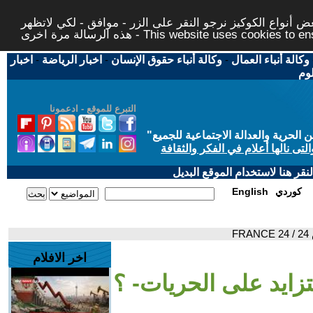
 أنواع الكوكيز نرجو النقر على الزر - موافق - لكي لاتظهر
This website uses cookies to ensure you ge
وكالة أنباء العمال
-
وكالة أنباء حقوق الإنسان
-
اخبار الرياضة
-
اخبار
لوم
التبرع للموقع - ادعمونا
حرية والعدالة الاجتماعية للجميع
"
تى نالها أعلام في الفكر والثقافة
قر هنا لاستخدام الموقع البديل
كوردي
English
F
اخر الافلام
زايد على الحريات- ؟