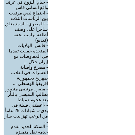
-
خيام النزوح في غزة..
واقع إنساني قاس
-
اجتماع ليبي مرتقب
بين الرئاسات الثلاث
-
-المصري- السيد يعلق
ساخرا على وصف
أطلقه ترامب بحقه
(فيديو)
-
فانس: الولايات
المتحدة حققت تقدما
في المفاوضات مع
إيران خلال ...
-
مصرع وإصابة
العشرات في انقلاب
صهريج بجمهورية
إفريقيا الوسطى ...
-
مصر.. مرتضى منصور
يطالب السيسي بالثأر
بعد هجوم دمياط
-
-أعطتني قنبلة في
يدي-.. شهادات 25 عاماً
من الرعب تهز بيت سار
...
-
السكة الحديد تقدم
خدمة نقل متميزة