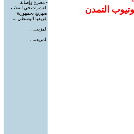
-
مصرع وإصابة
وتيوب التمدن
العشرات في انقلاب
صهريج بجمهورية
إفريقيا الوسطى ...
المزيد.....
المزيد.....