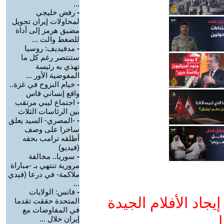
...
-
رفض خليجي
لمحاولات إيران تحويل
مضيق هرمز إلى أداة
للضغط والت ...
-
مدفيديف: روسيا
ستنتصر رغم كل ما
تهذي به رئيسة
المفوضية الأور ...
-
خيام النزوح في غزة..
واقع إنساني قاس
-
اجتماع ليبي مرتقب
بين الرئاسات الثلاث
-
-المصري- السيد يعلق
ساخرا على وصف
أطلقه ترامب بحقه
(فيديو)
-
سوريا.. مخالفة
مرورية تنتهي بـ -مباراة
ملاكمة- في درعا (فيدي
...
-
فانس: الولايات
جاد الأفلام الجيدة
المتحدة حققت تقدما
في المفاوضات مع
ا
إيران خلال ...