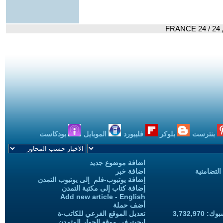
F
بنترست
بلوكر
فليبورد
الموبايل
بودكاست
اضافة موضوع جديد
التضامنية
اضافة خبر
إضافة يوتيوب-فلم إلى يوتيوب التمدن
إضافة كتاب إلى مكتبة التمدن
Add new article - English
أضف حملة
3,732,97
تعديل الموقع الفرعي للكاتب-ة
ابحث في موقع الحوار المتمدن