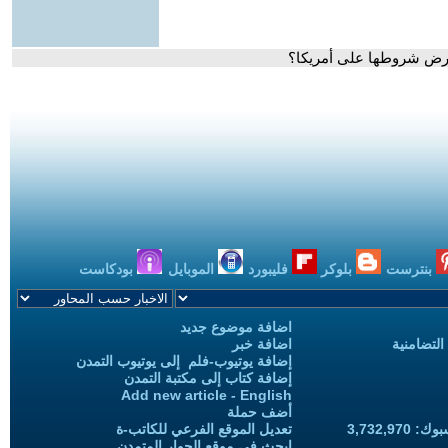
فرض شروطها على أمريكا؟
بنترست
بلوكر
فليبورد
الموبايل
بودكاست
اضافة موضوع جديد
التضامنية
اضافة خبر
إضافة يوتيوب-فلم إلى يوتيوب التمدن
إضافة كتاب إلى مكتبة التمدن
Add new article - English
أضف حملة
3,732,97
تعديل الموقع الفرعي للكاتب-ة
ابحث في موقع الحوار المتمدن