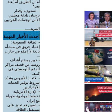
أم أن الطريق لم يُعبد
بعد؟
-
السعودية وقطر
ترحبان بإدانة مجلس
الأمن لهجمات الحوثيين
المزيد.....
احدث الأخبار المهمة
-
الطاقة السعودية:
إخماد حريق في منشأة
تابعة لأرامكو في جازان
...
-
خبير يوضح أهداف
روسيا من قصف مراكز
الدعم اللوجستي في
كييف
-
الاتحاد الأوروبي يشدّد
شروط توفير الحماية
للأوكرانيين
-
الإدارة الأمريكية
تخطط لمواجهة طويلة
مع إيران
-
الصين قد تحوز على
مستقبل الطاقة