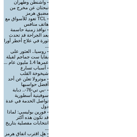
-
واشنطن وطهران
تبحثان عن مخرج من
مضيق هرمز
-
TCL تعود للأسواق مع
هاتف منافس
-
نوافذ زمنية حاسمة
بعد الجراحة قد تحدث
ثورة في علاج أخطر أورا
...
-
روسيا.. العثور على
بقايا ست جماجم لفيلة
عمرها 1.4 مليون عام ...
-
أسباب تسارع
شيخوخة القلب
-
موترولا تعلن عن أحد
أفضل حواسبها
-
-بي تي-76-.. دبابة
سوفيتية أسطورية
تواصل الخدمة في عدة
دول
-
فورين بوليسي: لماذا
قد تكون هذه أكثر
انتخابات مفصلية بتاريخ
...
-
هل اقترب اتفاق هرمز