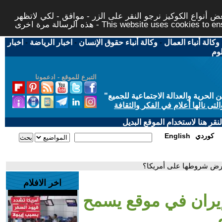
 أنواع الكوكيز نرجو النقر على الزر - موافق - لكي لاتظهر
This website uses cookies to ensure you ge
وكالة أنباء العمال
-
وكالة أنباء حقوق الإنسان
-
اخبار الرياضة
-
اخبار
لوم
التبرع للموقع - ادعمونا
حرية والعدالة الاجتماعية للجميع
"
تى نالها أعلام في الفكر والثقافة
قر هنا لاستخدام الموقع البديل
كوردي
English
فرض شروطها على أمريكا؟
اخر الافلام
إيران في موقع يسمح