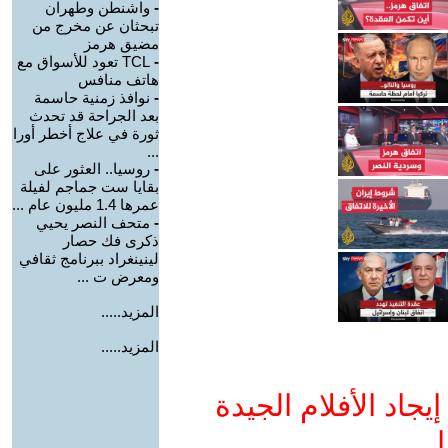
-
واشنطن وطهران
تبحثان عن مخرج من
مضيق هرمز
-
TCL تعود للأسواق مع
هاتف منافس
-
نوافذ زمنية حاسمة
بعد الجراحة قد تحدث
ثورة في علاج أخطر أورا
...
-
روسيا.. العثور على
بقايا ست جماجم لفيلة
عمرها 1.4 مليون عام ...
-
متحف النصر يحيي
ذكرى فك حصار
لينينغراد ببرنامج ثقافي
ومعرض ت ...
المزيد.....
المزيد.....
جاد الأفلام الجيدة
ا