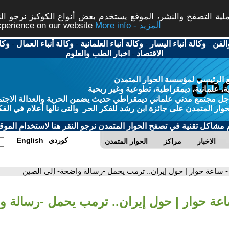
ة التصفح والنشر، الموقع يستخدم بعض أنواع الكوكيز نرجو النق
More info - المزيد
experience on our website
الفن
-
وكالة أنباء اليسار
-
وكالة أنباء العلمانية
-
وكالة أنباء العمال
-
وكا
الاقتصاد
-
اخبار الطب والعلوم
 الرئيسي لمؤسسة الحوار المتمدن
، علمانية، ديمقراطية، تطوعية وغير ربحية
ل مجتمع مدني علماني ديمقراطي حديث يضمن الحرية والعدالة الاجتم
حوار المتمدن على جائزة ابن رشد للفكر الحر والتى نالها أعلام في الفك
م مشاكل تقنية في تصفح الحوار المتمدن نرجو النقر هنا لاستخدام الموقع
كوردي
English
الاخبار
مراكز
الحوار المتمدن
- ساعة حوار | حول إيران.. ترمب يحمل -رسالة واضحة- إلى الصين
اعة حوار | حول إيران.. ترمب يحمل -رسالة و