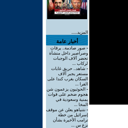
المزيد.....
أخبار عامة
-
صور صادمة.. يرقات
وصراصير داخل منشأة
تحضر آلاف الوجبات
لركاب ...
-
شاهد.. حريق غابات
مستعر يجبر آلاف
السكان بغرب كندا على
الفرا ...
-
الحوثيون يزعمون شن
هجوم ضخم على قوات
يمنية وسعودية في
المخا ...
-
نتنياهو يعلن عن موقف
إسرائيل من خطة
ترامب الأخيرة بشأن
نزع س ...