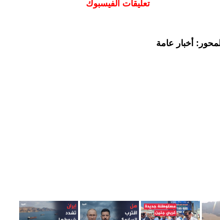
تعليقات الفيسبوك
محور: أخبار عامة