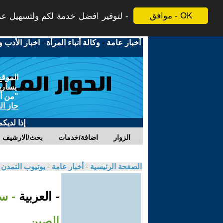
موافق - OK
لتوفير افضل خدمة لكم ولتسهيل عملي
أخبار عامة
-
وكالة أنباء المرأة
-
اخبار الأدب و
الموقع
يسارية
"من أج
حاز ال
إذا لديك
الزوار
اضافة/خدمات
بحث/الارشيف
الصفحة الرئيسية
-
أخبار عامة
-
يوتيوب التمدن
- العربية
- س
الصين