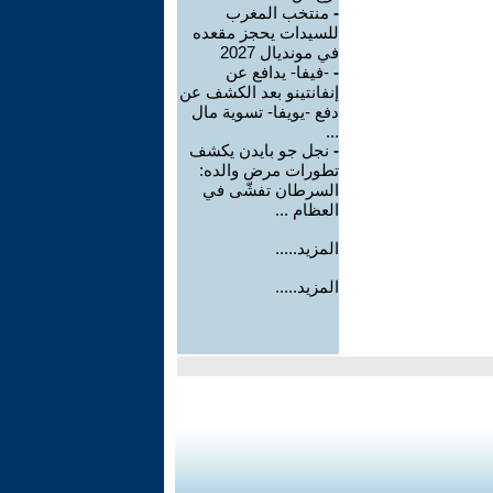
-
منتخب المغرب
للسيدات يحجز مقعده
في مونديال 2027
-
-فيفا- يدافع عن
إنفانتينو بعد الكشف عن
دفع -يويفا- تسوية مال
...
-
نجل جو بايدن يكشف
تطورات مرض والده:
السرطان تفشّى في
العظام ...
المزيد.....
المزيد.....