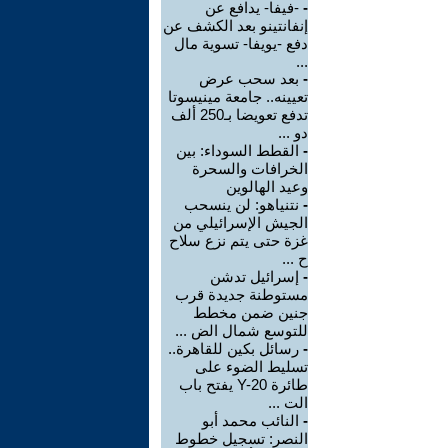
-
-فيفا- يدافع عن
إنفانتينو بعد الكشف عن
دفع -يويفا- تسوية مال
...
-
بعد سحب عرض
تعيينه.. جامعة مينيسوتا
تدفع تعويضا بـ250 ألف
دو ...
-
القطط السوداء: بين
الخرافات والسحرة
وعيد الهالوين
-
نتنياهو: لن ينسحب
الجيش الإسرائيلي من
غزة حتى يتم نزع سلاح
ح ...
-
إسرائيل تدشن
مستوطنة جديدة قرب
جنين ضمن مخطط
للتوسع شمال الض ...
-
رسائل بكين للقاهرة..
تسليط الضوء على
طائرة Y-20 يفتح باب
الت ...
-
النائب محمد أبو
النصر: تسجيل خطوط