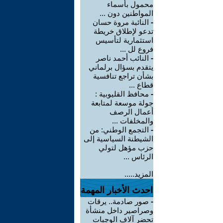
محمول بأسماء
المواطنين دون ...
-
النائبة مروة حسان
تدعو لإطلاق خريطة
استثمارية لتأسيس
فروع لل ...
-
النائب أحمد ناصر
يتقدم بسؤال برلماني
بشأن تراجع تنافسية
قطاع ...
-
محافظ القليوبية :
جولة موسعة لمتابعة
أعمال الرصف
والمخلفات ...
-
التجمع الوطني: من
الشيطنة السياسية إلى
حزب مؤهل لتولي
الرئاس ...
المزيد.....
احدث الأخبار المهمة
-
صور صادمة.. يرقات
وصراصير داخل منشأة
تحضر آلاف الوجبات