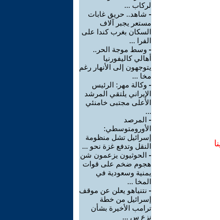
لركاب ...
-
شاهد.. حريق غابات
مستعر يجبر آلاف
السكان بغرب كندا على
الفرا ...
-
وسط موجة الحر..
أهالي كاليفورنيا
يتوجهون إلى الأنهار رغم
مخا ...
-
وكالة مهر: الرئيس
الإيراني يلتقي المرشد
الأعلى مجتبى خامنئي
...
-
المرصد
الأورومتوسطي:
إسرائيل تشل منظومة
ا
النقل وتدفع غزة نحو ...
-
الحوثيون يزعمون شن
هجوم ضخم على قوات
يمنية وسعودية في
المخا ...
-
نتنياهو يعلن عن موقف
إسرائيل من خطة
ترامب الأخيرة بشأن
نزع س ...