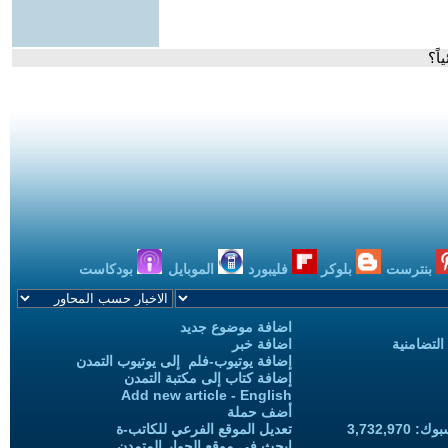
اً؟
بنترست
بلوكر
فليبورد
الموبايل
بودكاست
اضافة موضوع جديد
التضامنية
اضافة خبر
إضافة يوتيوب-فلم إلى يوتيوب التمدن
إضافة كتاب إلى مكتبة التمدن
Add new article - English
أضف حملة
3,732,97
تعديل الموقع الفرعي للكاتب-ة
ابحث في موقع الحوار المتمدن