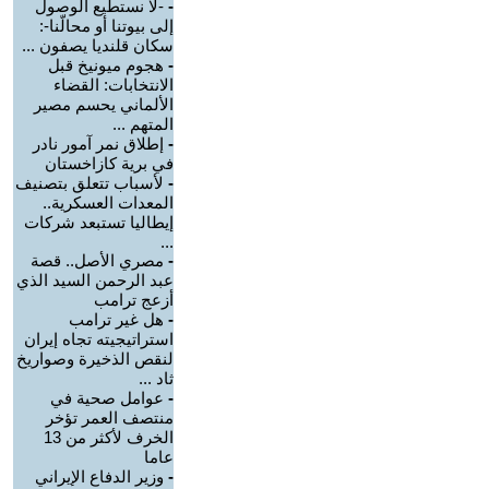
-
-لا نستطيع الوصول
إلى بيوتنا أو محالّنا-:
سكان قلنديا يصفون ...
-
هجوم ميونيخ قبل
الانتخابات: القضاء
الألماني يحسم مصير
المتهم ...
-
إطلاق نمر آمور نادر
في برية كازاخستان
-
لأسباب تتعلق بتصنيف
المعدات العسكرية..
إيطاليا تستبعد شركات
...
-
مصري الأصل.. قصة
عبد الرحمن السيد الذي
أزعج ترامب
-
هل غير ترامب
استراتيجيته تجاه إيران
لنقص الذخيرة وصواريخ
ثاد ...
-
عوامل صحية في
منتصف العمر تؤخر
الخرف لأكثر من 13
عاما
-
وزير الدفاع الإيراني