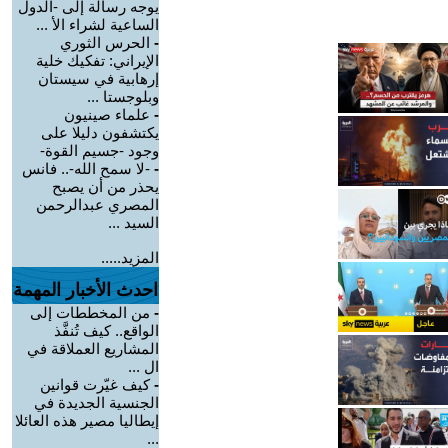
يوجه رسالة إلى -الدول
الساعية لشراء الأ ...
-
الحرس الثوري
الإيراني: تفكيك خلية
إرهابية في سيستان
وبلوجستا ...
-
علماء صينيون
يكتشفون دليلا على
وجود -جسيم القوة-
-
-لا سمح الله-.. فانس
يحذر من أن يصبح
المصري عبدالرحمن
السيد ...
المزيد.....
احدث الأخبار المهمة
-
من المخططات إلى
الواقع.. كيف تُنفَّذ
المشاريع العملاقة في
ال ...
-
كيف غيّرت قوانين
الجنسية الجديدة في
إيطاليا مصير هذه العائلا
...