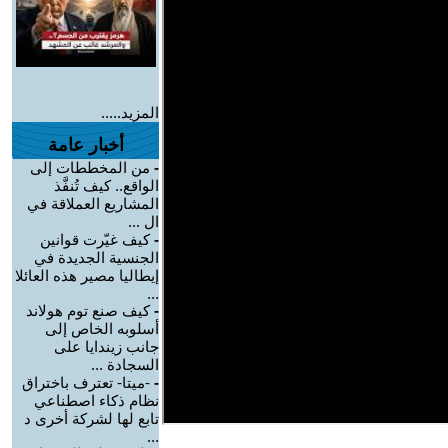
المزيد.....
أخبار عامة
-
من المخططات إلى
الواقع.. كيف تُنفَّذ
المشاريع العملاقة في
ال ...
-
كيف غيّرت قوانين
الجنسية الجديدة في
إيطاليا مصير هذه العائلا
...
-
كيف صنع توم هولاند
أسلوبه الخاص إلى
جانب زيندايا على
السجادة ...
-
-ميتا- تعترف باختراق
نظام ذكاء اصطناعي
تابع لها لشركة أخرى د
...