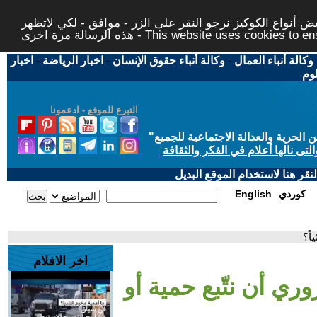
 أنواع الكوكيز نرجو النقر على الزر - موافق - لكي لاتظهر
This website uses cookies to ensure you ge
وكالة أنباء العمال
-
وكالة أنباء حقوق الإنسان
-
اخبار الرياضة
-
اخبار
لوم
التبرع للموقع - ادعمونا
حرية والعدالة الاجتماعية للجميع
"
تى نالها أعلام في الفكر والثقافة
قر هنا لاستخدام الموقع البديل
كوردي
English
اً؟
اخر الافلام
ري أن نتّبع حمية أو