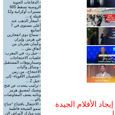
-
الدفاعات الجوية
الروسية تسقط 605
مسيرات أوكرانية و12
قنبلة ج ...
-
أسعار الذهب عند
أعلى مستوى في 7
أسابيع
-
سماع دوي انفجارين
في هرمز، وإيران
وعُمان تقتربان من
اتفاق بش ...
-
-جيل زد- في المغرب:
خلفيات الاحتجاجات
وسيناريوهات المستقبل
-
وسائل وآليات
الاحتجاج.. من زمن
-الخصيان الأقوياء- إلى
-جيل Z ...
-
ترامب يتحدث عن فتح
وشيك لمصيق هرمز
ونائبه يصف المفاوضات
بالم ...
جاد الأفلام الجيدة
-
الاحتفال بافتتاح “جناح
سمو الشيخة فاطمة
ا
بنت مبارك لأمراض الن