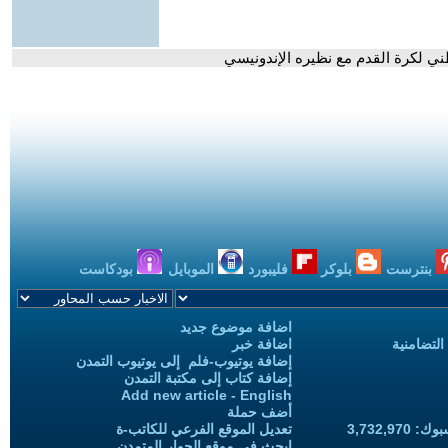
طني لكرة القدم مع نظيره الإندونيسي
بنترست
بلوكر
فليبورد
الموبايل
بودكاست
اضافة موضوع جديد
التضامنية
اضافة خبر
إضافة يوتيوب-فلم إلى يوتيوب التمدن
إضافة كتاب إلى مكتبة التمدن
Add new article - English
أضف حملة
3,732,97
تعديل الموقع الفرعي للكاتب-ة
ابحث في موقع الحوار المتمدن