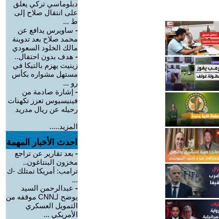
دبلوماسي تركي يعلق
على انتقال صلاح إلى
ط ...
-
ساويرس يدافع عن
محمد صلاح بعد تدوينة
مالك الخلود السعودي
-
هدف بدون احتفال..
زينيت يهزم بالتيكا في
مستهل مشواره بكأس
رو ...
-
إشارة صادمة من
فينيسيوس تعزز تكهنات
رحيله عن ريال مدريد
المزيد.....
احدث الأخبار المهمة
-
بعد تقارير عن تراجع
مخزون البنتاغون..
ترامب: أمريكا تمتلك -ك
...
-
عبدالرحمن السيد
يوضح لـCNN موقفه من
التمويل العسكري
الأمريكي ...