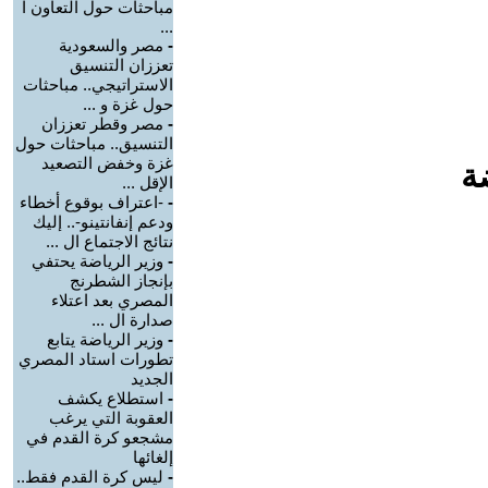
مباحثات حول التعاون ا
...
-
مصر والسعودية
تعززان التنسيق
الاستراتيجي.. مباحثات
حول غزة و ...
-
مصر وقطر تعززان
التنسيق.. مباحثات حول
غزة وخفض التصعيد
ة
الإقل ...
-
-اعتراف بوقوع أخطاء
ودعم إنفانتينو-.. إليك
نتائج الاجتماع ال ...
-
وزير الرياضة يحتفي
بإنجاز الشطرنج
المصري بعد اعتلاء
صدارة ال ...
-
وزير الرياضة يتابع
تطورات استاد المصري
الجديد
-
استطلاع يكشف
العقوبة التي يرغب
مشجعو كرة القدم في
إلغائها
-
ليس كرة القدم فقط..