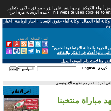
 أنواع الكوكيز نرجو النقر على الزر - موافق - لكي لاتظهر
This website uses cookies to ensure you ge
وكالة أنباء العمال
-
وكالة أنباء حقوق الإنسان
-
اخبار الرياضة
-
اخبار
لوم
التبرع للموقع - ادعمونا
حرية والعدالة الاجتماعية للجميع
"
تى نالها أعلام في الفكر والثقافة
قر هنا لاستخدام الموقع البديل
كوردي
English
طني لكرة القدم مع نظيره الإندونيسي
اخر الافلام
 مباراة منتخبنا