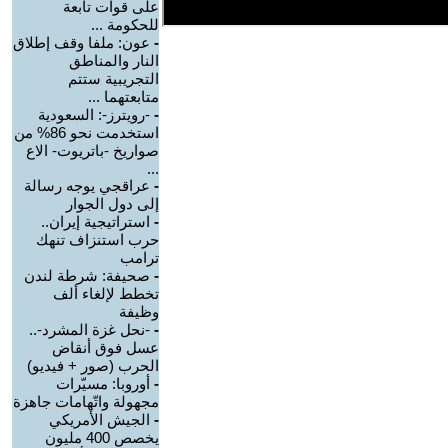
على قوات تابعة
للحكومة ...
-
عون: ملفا وقف إطلاق
النار والمناطق
التجريبية ستتم
متابعتهما ...
-
-رويترز-: السعودية
استخدمت نحو 86% من
صواريخ -باتريوت- الاع
...
-
عراقجي يوجه رسالة
إلى دول الجوار
-
استراتيجية إيران..
حرب استنزاف تنهك
ترامب
-
صحيفة: شرطة لندن
تخطط لإلغاء ألف
وظيفة
-
-نحل غزة المشرد-..
عسل فوق أنقاض
الحرب (صور + فيديو)
-
أوروبا: مسيّرات
مجهولة واتّهامات جاهزة
-
الجيش الأمريكي
يخصص 400 مليون