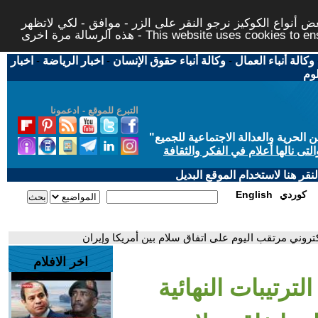
 أنواع الكوكيز نرجو النقر على الزر - موافق - لكي لاتظهر
This website uses cookies to ensure you ge
وكالة أنباء العمال
-
وكالة أنباء حقوق الإنسان
-
اخبار الرياضة
-
اخبار
لوم
التبرع للموقع - ادعمونا
حرية والعدالة الاجتماعية للجميع
"
تى نالها أعلام في الفكر والثقافة
قر هنا لاستخدام الموقع البديل
كوردي
English
إلكتروني مرتقب اليوم على اتفاق سلام بين أمريكا وإيران
اخر الافلام
لترتيبات النهائية