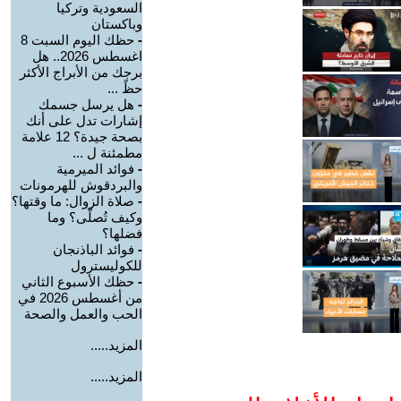
السعودية وتركيا
وباكستان
-
حظك اليوم السبت 8
اغسطس 2026.. هل
برجك من الأبراج الأكثر
حظً ...
-
هل يرسل جسمك
إشارات تدل على أنك
بصحة جيدة؟ 12 علامة
مطمئنة ل ...
-
فوائد الميرمية
والبردقوش للهرمونات
-
صلاة الزوال: ما وقتها؟
وكيف تُصلّى؟ وما
فضلها؟
-
فوائد الباذنجان
للكوليسترول
-
حظك الأسبوع الثاني
من أغسطس 2026 في
الحب والعمل والصحة
المزيد.....
المزيد.....