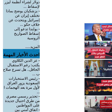
دولار لشراء أنظمة ليزر
لإسقاط ...
-
بزشكيان يوضح بماذا
تختلف إيران عن
إسرائيل ويتحدث عن
خلاف حكو ...
-
بولندا تدعو إلى
إسقاط الصواريخ
الروسية
المزيد.....
احدث الأخبار المهمة
-
عز الدين الكلاوي
يكتب: رغم الاستقبال
الحافل.. هل تسرع صلاح
ب ...
-
رئيس الاستخبارات
السعودية يزور العراق
لأول مرة بعد الهجمات ا
...
-
تحذير رسمي مصري
من طرق احتيال جديدة
على المواطنين
-
اتفاق أمني بين