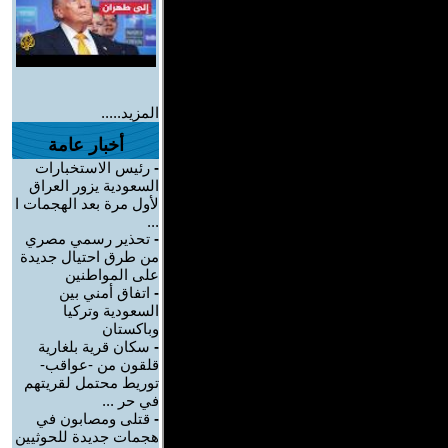
المزيد.....
أخبار عامة
-
رئيس الاستخبارات
السعودية يزور العراق
لأول مرة بعد الهجمات ا
...
-
تحذير رسمي مصري
من طرق احتيال جديدة
على المواطنين
-
اتفاق أمني بين
السعودية وتركيا
وباكستان
-
سكان قرية بلغارية
قلقون من -عواقب-
توريط محتمل لقريتهم
في حر ...
-
قتلى ومصابون في
هجمات جديدة للحوثيين