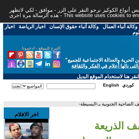
 أنواع الكوكيز نرجو النقر على الزر - موافق - لكي لاتظهر
This website uses cookies to ensure you ge
وكالة أنباء العمال
-
وكالة أنباء حقوق الإنسان
-
اخبار الرياضة
-
اخبار
لوم
التبرع للموقع - ادعمونا
حرية والعدالة الاجتماعية للجميع
"
تى نالها أعلام في الفكر والثقافة
قر هنا لاستخدام الموقع البديل
كوردي
English
 الضاحية الجنوبية بـ-البسيطة-
اخر الافلام
ف الذريعة