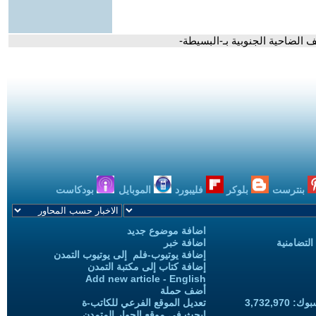
 الضاحية الجنوبية بـ-البسيطة-
بنترست
بلوكر
فليبورد
الموبايل
بودكاست
اضافة موضوع جديد
التضامنية
اضافة خبر
إضافة يوتيوب-فلم إلى يوتيوب التمدن
إضافة كتاب إلى مكتبة التمدن
Add new article - English
أضف حملة
3,732,97
تعديل الموقع الفرعي للكاتب-ة
ابحث في موقع الحوار المتمدن