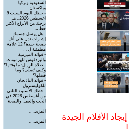
السعودية وتركيا
وباكستان
-
حظك اليوم السبت 8
اغسطس 2026.. هل
برجك من الأبراج الأكثر
حظً ...
-
هل يرسل جسمك
إشارات تدل على أنك
بصحة جيدة؟ 12 علامة
مطمئنة ل ...
-
فوائد الميرمية
والبردقوش للهرمونات
-
صلاة الزوال: ما وقتها؟
وكيف تُصلّى؟ وما
فضلها؟
-
فوائد الباذنجان
للكوليسترول
-
حظك الأسبوع الثاني
من أغسطس 2026 في
الحب والعمل والصحة
المزيد.....
جاد الأفلام الجيدة
المزيد.....
ا