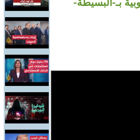
بية بـ-البسيطة-