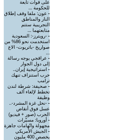
على قوات تابعة
للحكومة ...
-
عون: ملفا وقف إطلاق
النار والمناطق
التجريبية ستتم
متابعتهما ...
-
-رويترز-: السعودية
استخدمت نحو 86% من
صواريخ -باتريوت- الاع
...
-
عراقجي يوجه رسالة
إلى دول الجوار
-
استراتيجية إيران..
حرب استنزاف تنهك
ترامب
-
صحيفة: شرطة لندن
تخطط لإلغاء ألف
وظيفة
-
-نحل غزة المشرد-..
عسل فوق أنقاض
الحرب (صور + فيديو)
-
أوروبا: مسيّرات
مجهولة واتّهامات جاهزة
-
الجيش الأمريكي
يخصص 400 مليون