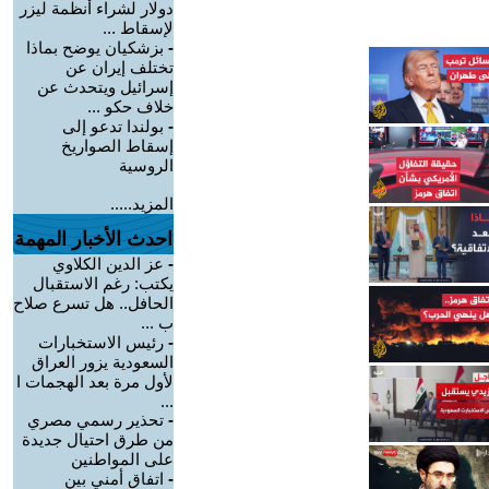
دولار لشراء أنظمة ليزر
لإسقاط ...
-
بزشكيان يوضح بماذا
تختلف إيران عن
إسرائيل ويتحدث عن
خلاف حكو ...
-
بولندا تدعو إلى
إسقاط الصواريخ
الروسية
المزيد.....
احدث الأخبار المهمة
-
عز الدين الكلاوي
يكتب: رغم الاستقبال
الحافل.. هل تسرع صلاح
ب ...
-
رئيس الاستخبارات
السعودية يزور العراق
لأول مرة بعد الهجمات ا
...
-
تحذير رسمي مصري
من طرق احتيال جديدة
على المواطنين
-
اتفاق أمني بين