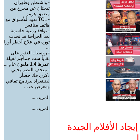
-
واشنطن وطهران
تبحثان عن مخرج من
مضيق هرمز
-
TCL تعود للأسواق مع
هاتف منافس
-
نوافذ زمنية حاسمة
بعد الجراحة قد تحدث
ثورة في علاج أخطر أورا
...
-
روسيا.. العثور على
بقايا ست جماجم لفيلة
عمرها 1.4 مليون عام ...
-
متحف النصر يحيي
ذكرى فك حصار
لينينغراد ببرنامج ثقافي
ومعرض ت ...
المزيد.....
المزيد.....
جاد الأفلام الجيدة
ا