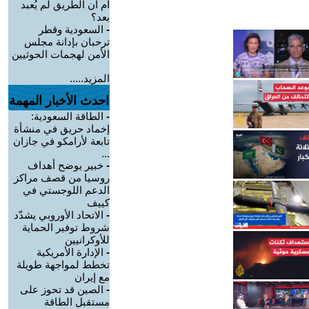
أم أن الطريق لم يُعبد
بعد؟
-
السعودية وقطر
ترحبان بإدانة مجلس
الأمن لهجمات الحوثيين
المزيد.....
احدث الأخبار المهمة
-
الطاقة السعودية:
إخماد حريق في منشأة
تابعة لأرامكو في جازان
...
-
خبير يوضح أهداف
روسيا من قصف مراكز
الدعم اللوجستي في
كييف
-
الاتحاد الأوروبي يشدّد
شروط توفير الحماية
للأوكرانيين
-
الإدارة الأمريكية
تخطط لمواجهة طويلة
مع إيران
-
الصين قد تحوز على
مستقبل الطاقة