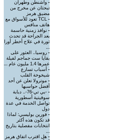
-
واشنطن وطهران
تبحثان عن مخرج من
مضيق هرمز
-
TCL تعود للأسواق مع
هاتف منافس
-
نوافذ زمنية حاسمة
بعد الجراحة قد تحدث
ثورة في علاج أخطر أورا
...
-
روسيا.. العثور على
بقايا ست جماجم لفيلة
عمرها 1.4 مليون عام ...
-
أسباب تسارع
شيخوخة القلب
-
موترولا تعلن عن أحد
أفضل حواسبها
-
-بي تي-76-.. دبابة
سوفيتية أسطورية
تواصل الخدمة في عدة
دول
-
فورين بوليسي: لماذا
قد تكون هذه أكثر
انتخابات مفصلية بتاريخ
...
-
هل اقترب اتفاق هرمز