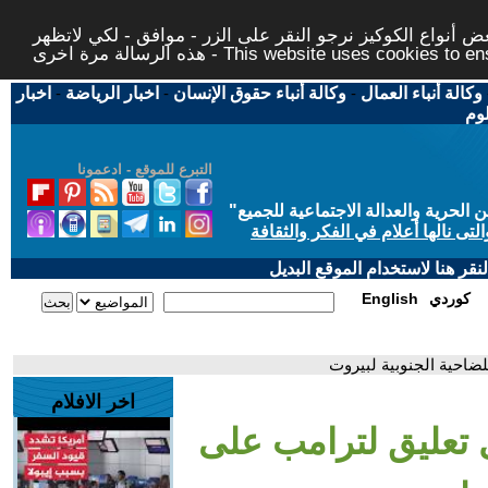
 أنواع الكوكيز نرجو النقر على الزر - موافق - لكي لاتظهر
This website uses cookies to ensure you ge
وكالة أنباء العمال
-
وكالة أنباء حقوق الإنسان
-
اخبار الرياضة
-
اخبار
لوم
التبرع للموقع - ادعمونا
حرية والعدالة الاجتماعية للجميع
"
تى نالها أعلام في الفكر والثقافة
قر هنا لاستخدام الموقع البديل
كوردي
English
ضاحية الجنوبية لبيروت
اخر الافلام
ل تعليق لترامب على