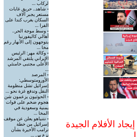
لركاب ...
-
شاهد.. حريق غابات
مستعر يجبر آلاف
السكان بغرب كندا على
الفرا ...
-
وسط موجة الحر..
أهالي كاليفورنيا
يتوجهون إلى الأنهار رغم
مخا ...
-
وكالة مهر: الرئيس
الإيراني يلتقي المرشد
الأعلى مجتبى خامنئي
...
-
المرصد
الأورومتوسطي:
إسرائيل تشل منظومة
النقل وتدفع غزة نحو ...
-
الحوثيون يزعمون شن
هجوم ضخم على قوات
يمنية وسعودية في
المخا ...
-
نتنياهو يعلن عن موقف
جاد الأفلام الجيدة
إسرائيل من خطة
ترامب الأخيرة بشأن
ا
نزع س ...