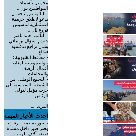
محمول بأسماء
المواطنين دون ...
-
النائبة مروة حسان
تدعو لإطلاق خريطة
استثمارية لتأسيس
فروع لل ...
-
النائب أحمد ناصر
يتقدم بسؤال برلماني
بشأن تراجع تنافسية
قطاع ...
-
محافظ القليوبية :
جولة موسعة لمتابعة
أعمال الرصف
والمخلفات ...
-
التجمع الوطني: من
الشيطنة السياسية إلى
حزب مؤهل لتولي
الرئاس ...
المزيد.....
احدث الأخبار المهمة
-
صور صادمة.. يرقات
وصراصير داخل منشأة
تحضر آلاف الوجبات