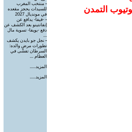
-
منتخب المغرب
وتيوب التمدن
للسيدات يحجز مقعده
في مونديال 2027
-
-فيفا- يدافع عن
إنفانتينو بعد الكشف عن
دفع -يويفا- تسوية مال
...
-
نجل جو بايدن يكشف
تطورات مرض والده:
السرطان تفشّى في
العظام ...
المزيد.....
المزيد.....