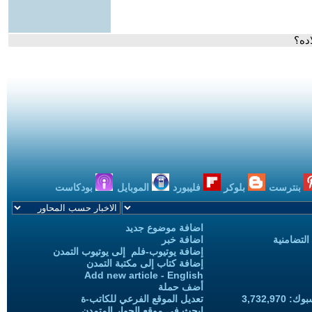
ده؟
بنترست
بلوكر
فليبورد
الموبايل
بودكاست
اضافة موضوع جديد
التضامنية
اضافة خبر
إضافة يوتيوب-فلم إلى يوتيوب التمدن
إضافة كتاب إلى مكتبة التمدن
Add new article - English
أضف حملة
3,732,97
تعديل الموقع الفرعي للكاتب-ة
ابحث في موقع الحوار المتمدن