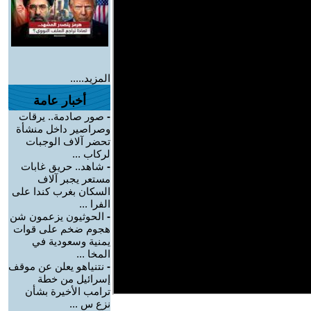
المزيد.....
أخبار عامة
-
صور صادمة.. يرقات
وصراصير داخل منشأة
تحضر آلاف الوجبات
لركاب ...
-
شاهد.. حريق غابات
مستعر يجبر آلاف
السكان بغرب كندا على
الفرا ...
-
الحوثيون يزعمون شن
هجوم ضخم على قوات
يمنية وسعودية في
المخا ...
-
نتنياهو يعلن عن موقف
إسرائيل من خطة
ترامب الأخيرة بشأن
نزع س ...