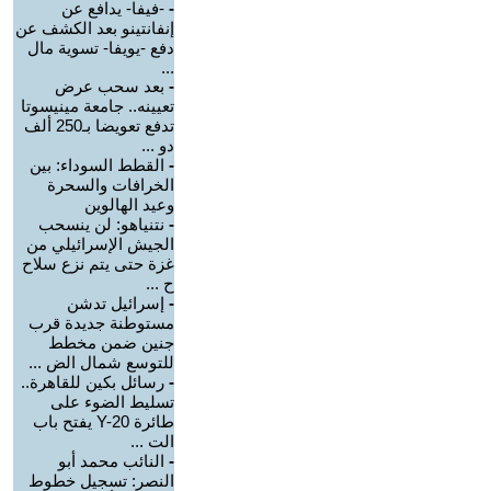
-
-فيفا- يدافع عن
إنفانتينو بعد الكشف عن
دفع -يويفا- تسوية مال
...
-
بعد سحب عرض
تعيينه.. جامعة مينيسوتا
تدفع تعويضا بـ250 ألف
دو ...
-
القطط السوداء: بين
الخرافات والسحرة
وعيد الهالوين
-
نتنياهو: لن ينسحب
الجيش الإسرائيلي من
غزة حتى يتم نزع سلاح
ح ...
-
إسرائيل تدشن
مستوطنة جديدة قرب
جنين ضمن مخطط
للتوسع شمال الض ...
-
رسائل بكين للقاهرة..
تسليط الضوء على
طائرة Y-20 يفتح باب
الت ...
-
النائب محمد أبو
النصر: تسجيل خطوط