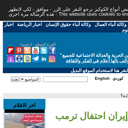
 أنواع الكوكيز نرجو النقر على الزر - موافق - لكي لاتظهر
This website uses cookies to ensure you ge
وكالة أنباء العمال
-
وكالة أنباء حقوق الإنسان
-
اخبار الرياضة
-
اخبار
لوم
التبرع للموقع - ادعمونا
حرية والعدالة الاجتماعية للجميع
"
تى نالها أعلام في الفكر والثقافة
قر هنا لاستخدام الموقع البديل
كوردي
English
ده؟
اخر الافلام
يران احتفال ترمب