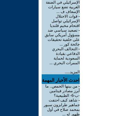
الإسرائيلي في الضفة
الغربية تضع سيارات
الإسعاف ف ...
-
قوات الاحتلال
الإسرائيلي تواصل
اقتحام مخيم قلنديا
-
تصعيد سياسي ضد
مسؤول أمريكي سابق
على خلفية تحقيقات
جائحة كور ...
-
التحالف البحري
الدفاعي بقيادة
السعودية لحماية
الممرات البحري ...
المزيد.....
احدث الأخبار المهمة
-
من بينها الحمص.. ما
أبرز مصادر فيتامين
-ب-6- الطبيعية؟
-
شاهد كيف احتفت
جماهير طرابزون سبور
بمحمد صلاح في أول
ظهور له ...