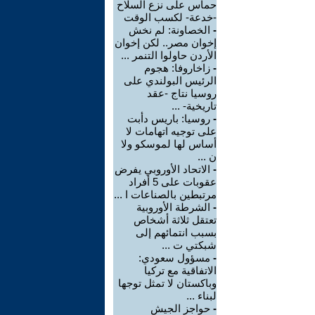
حماس على نزع السلاح
-خدعة- لكسب الوقت
-
الخصاونة: لم نخش
إخوان مصر.. لكن إخوان
الأردن حاولوا التنمر ...
-
زاخاروفا: هجوم
الرئيس البولندي على
روسيا نتاج -عقد
تاريخية- ...
-
روسيا: باريس دأبت
على توجيه اتهامات لا
أساس لها لموسكو ولا
ن ...
-
الاتحاد الأوروبي يفرض
عقوبات على 5 أفراد
مرتبطين بالصناعات ا ...
-
الشرطة الأوروبية
تعتقل ثلاثة أشخاص
بسبب انتمائهم إلى
شبكتي ت ...
-
مسؤول سعودي:
الاتفاقية مع تركيا
وباكستان لا تمثل توجها
لبناء ...
-
حواجز الجيش