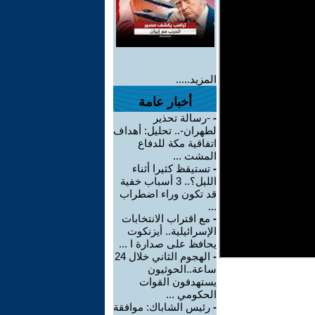
المزيد.....
أخبار عامة
-
-رسالة تحذير
لطهران-.. تحليل: أهداف
اتفاقية مكة للدفاع
المشت ...
-
تستيقظ كثيرا أثناء
الليل؟.. 3 أسباب خفية
قد تكون وراء اضطراب
...
-
مع اقتراب الانتخابات
الإسرائيلية.. أيزنكوت
يحافظ على صدارة ا ...
-
الهجوم الثاني خلال 24
ساعة..الحوثيون
يستهدفون القوات
الحكومي ...
-
رئيس الشاباك: موافقة