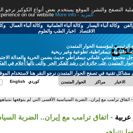
ة التصفح والنشر، الموقع يستخدم بعض أنواع الكوكيز نرجو النق
More info - المزيد
experience on our website
الفن
-
وكالة أنباء اليسار
-
وكالة أنباء العلمانية
-
وكالة أنباء العمال
-
وكا
الاقتصاد
-
اخبار الطب والعلوم
 الرئيسي لمؤسسة الحوار المتمدن
، علمانية، ديمقراطية، تطوعية وغير ربحية
ل مجتمع مدني علماني ديمقراطي حديث يضمن الحرية والعدالة الاجتم
حوار المتمدن على جائزة ابن رشد للفكر الحر والتى نالها أعلام في الفك
م مشاكل تقنية في تصفح الحوار المتمدن نرجو النقر هنا لاستخدام الموقع
كوردي
English
الاخبار
مراكز
الحوار المتمدن
- اتفاق ترامب مع إيران.. الضربة السياسية الأقسى التي لم يتوقعها نتنياهو
 عربية
- اتفاق ترامب مع إيران.. الضربة السيا
ها نتنياهو