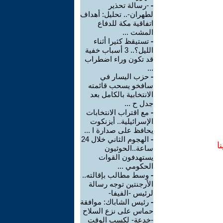
-
-رسالة تحذير
لطهران-.. تحليل: أهداف
اتفاقية مكة للدفاع
المشت ...
-
تستيقظ كثيرا أثناء
الليل؟.. 3 أسباب خفية
قد تكون وراء اضطراب
...
-
حزب اليسار في
سافخو يسحب قائمته
الانتخابية بالكامل بعد
جدل ح ...
-
مع اقتراب الانتخابات
الإسرائيلية.. أيزنكوت
يحافظ على صدارة ا ...
-
الهجوم الثاني خلال 24
ا
ساعة..الحوثيون
يستهدفون القوات
الحكومي ...
-
وسط مطالب بإقالته..
الأرجنتين توجه رسالة
لرئيس -الفيفا-
-
رئيس الشاباك: موافقة
حماس على نزع السلاح
-خدعة- لكسب الوقت