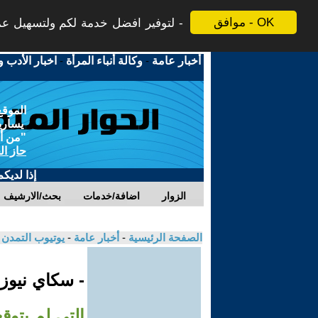
موافق - OK
لتوفير افضل خدمة لكم ولتسهيل عملي
أخبار عامة
-
وكالة أنباء المرأة
-
اخبار الأدب و
الموقع
يسارية
"من أج
حاز ال
إذا لديك
الزوار
اضافة/خدمات
بحث/الارشيف
الصفحة الرئيسية
-
أخبار عامة
-
يوتيوب التمدن
- سكاي نيوز
التي لم يتوقع