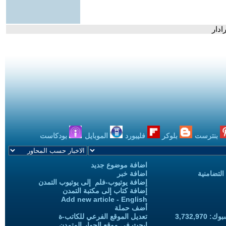
ادار
بنترست
بلوكر
فليبورد
الموبايل
بودكاست
اضافة موضوع جديد
التضامنية
اضافة خبر
إضافة يوتيوب-فلم إلى يوتيوب التمدن
إضافة كتاب إلى مكتبة التمدن
Add new article - English
أضف حملة
3,732,97
تعديل الموقع الفرعي للكاتب-ة
ابحث في موقع الحوار المتمدن