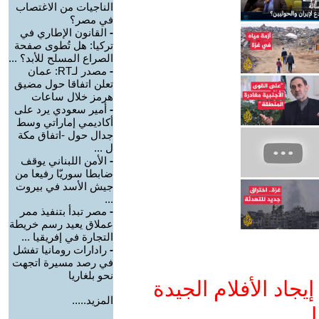
الناجيات من الاغتصاب
في مصر؟
-
القانون الإطاري في
تركيا: هل تُطوى صفحة
الصراع المسلح للأبد؟ ...
-
مصدر لـRT: عمان
تعلن اتفاقا حول مضيق
هرمز خلال ساعات
-
أمير سعودي يرد على
أكاديمي إماراتي وسط
جدال حول -اتفاق مكة
ل ...
-
الأمن اللبناني يوقف
ضابطا سوريّا رفيعا من
جيش الأسد في بيروت
...
-
مصر تبدأ بتنفيذ ممر
عملاق يعيد رسم خريطة
التجارة في إفريقيا ...
-
رادارات رومانيا تفشل
في رصد مسيرة اتجهت
نحو بلغاريا
جاد الأفلام الجيدة
المزيد.....
ا