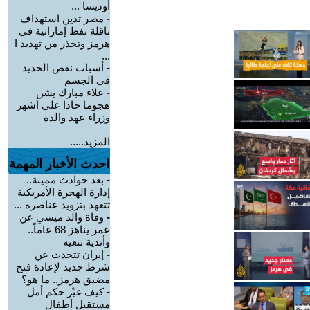
أوديسا ...
-
مصر تدين استهداف
ناقلة نفط إماراتية في
هرمز وتحذر من تهديد ا
...
-
أسباب نقص الحديد
في الجسم
-
علاء مبارك يشن
هجوما حادا على أشهر
وزراء عهد والده
المزيد.....
احدث الأخبار المهمة
-
بعد حوادث مميتة..
إدارة الهجرة الأمريكية
تتعهد بتزويد عناصره ...
-
وفاة والد ميسي عن
عمر يناهز 68 عاماً..
وأندية تنعيه
-
إيران تتحدث عن
شرط جديد لإعادة فتح
مضيق هرمز.. ما هو؟
-
كيف غيّر حكم أمل
مستقبل أطفال