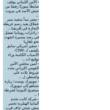
-
الأمن اللبناني يوقف
ضابطا سوريّا رفيعا من
جيش الأسد في بيروت
...
-
مصر تبدأ بتنفيذ ممر
عملاق يعيد رسم خريطة
التجارة في إفريقيا ...
-
رادارات رومانيا تفشل
في رصد مسيرة اتجهت
نحو بلغاريا
-
سفير أمريكي سابق
يكشف لـ -CNN-
الأسباب الكامنة وراء
توقيع ات ...
-
أمين مجلس الأمن
القومي الإيراني يحدد
شروط بلاده على
واشنطن ل ...
-
نيويورك بوست: زيارة
نتنياهو إلى نيويورك
ستصبح كابوسا لشرطة
ا ...
-
شركة كانت تخدم
ألمانيا الهتلرية تخسر
سفن شحن جاف قرب