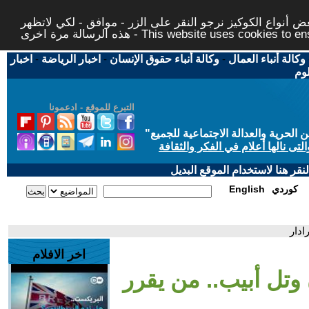
 أنواع الكوكيز نرجو النقر على الزر - موافق - لكي لاتظهر
This website uses cookies to ensure you ge
وكالة أنباء العمال
-
وكالة أنباء حقوق الإنسان
-
اخبار الرياضة
-
اخبار
لوم
التبرع للموقع - ادعمونا
حرية والعدالة الاجتماعية للجميع
"
تى نالها أعلام في الفكر والثقافة
قر هنا لاستخدام الموقع البديل
كوردي
English
ادار
اخر الافلام
وتل أبيب.. من يقرر