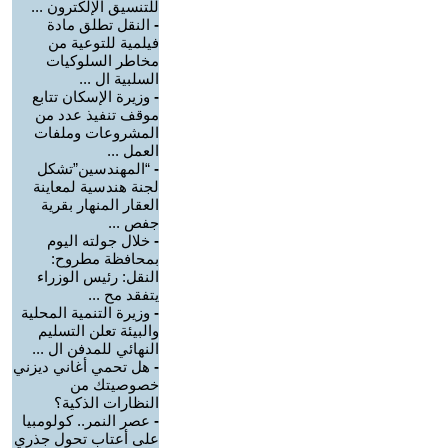
للتنسيق الإلكترون ...
-
النقل تطلق مادة
فيلمية للتوعية من
مخاطر السلوكيات
السلبية ال ...
-
وزيرة الإسكان تتابع
موقف تنفيذ عدد من
المشروعات وملفات
العمل ...
-
“المهندسين”تشكل
لجنة هندسية لمعاينة
العقار المنهار بقرية
جفص ...
-
خلال جولته اليوم
بمحافظة مطروح:
النقل: رئيس الوزراء
يتفقد مح ...
-
وزيرة التنمية المحلية
والبيئة تعلن التسليم
النهائي للمدفن ال ...
-
هل تحمي أغاني ديزني
خصوصيتك من
النظارات الذكية؟
-
عصر النمر.. كولومبيا
على أعتاب تحول جذري