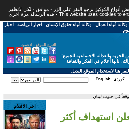
 أنواع الكوكيز نرجو النقر على الزر - موافق - لكي لاتظهر
This website uses cookies to ensure you ge
وكالة أنباء العمال
-
وكالة أنباء حقوق الإنسان
-
اخبار الرياضة
-
اخبار
لوم
التبرع للموقع - ادعمونا
حرية والعدالة الاجتماعية للجميع
"
تى نالها أعلام في الفكر والثقافة
قر هنا لاستخدام الموقع البديل
كوردي
English
اخر الافلام
علن استهداف أكثر