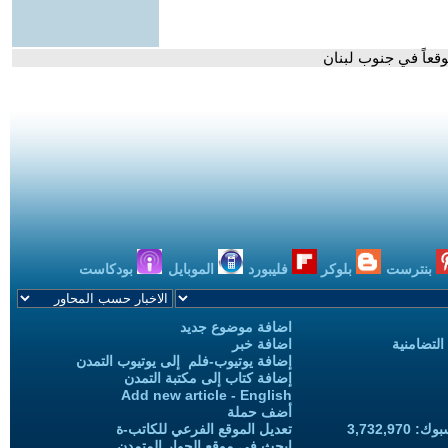
بنترست
بلوكر
فليبورد
الموبايل
بودكاست
اضافة موضوع جديد
التضامنية
اضافة خبر
إضافة يوتيوب-فلم إلى يوتيوب التمدن
إضافة كتاب إلى مكتبة التمدن
Add new article - English
أضف حملة
3,732,97
تعديل الموقع الفرعي للكاتب-ة
ابحث في موقع الحوار المتمدن