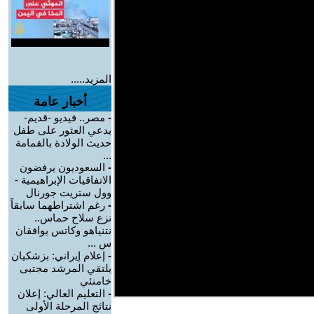
المزيد.....
أخبار عامة
-
مصر.. فيديو -قديم-
يدعي العثور على طفل
حديث الولادة بالقمامة
...
-
السعوديون يرفضون
الاتفاقيات الإبراهيمية -
وول ستريت جورنال
-
رغم اشتراطهما سابقاً
نزع سلاح حماس..
نتنياهو وكاتس يوافقان
س ...
-
إعلام إيراني: بزشكيان
يلتقي المرشد مجتبى
خامنئي
-
التعليم العالي: إعلان
نتائج المرحلة الأولى