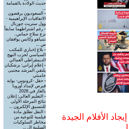
حديث الولادة بالقمامة
...
-
السعوديون يرفضون
الاتفاقيات الإبراهيمية -
وول ستريت جورنال
-
رغم اشتراطهما سابقاً
نزع سلاح حماس..
نتنياهو وكاتس يوافقان
س ...
-
بلاغ إخباري للمكتب
السياسي لحزب النهج
الديمقراطي العمالي
-
إعلام إيراني: بزشكيان
يلتقي المرشد مجتبى
خامنئي
-
حقل -كرونوس- بوابة
قبرص لإمداد أوروبا
بالغاز في 2028
-
التعليم العالي: إعلان
نتائج المرحلة الأولى
للتنسيق الإلكترون ...
-
النقل تطلق مادة
جاد الأفلام الجيدة
فيلمية للتوعية من
مخاطر السلوكيات
ا
السلبية ال ...