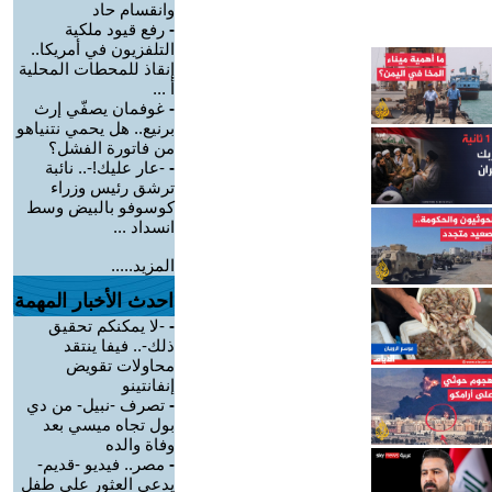
وانقسام حاد
-
رفع قيود ملكية
التلفزيون في أمريكا..
إنقاذ للمحطات المحلية
أ ...
-
غوفمان يصفّي إرث
برنيع.. هل يحمي نتنياهو
من فاتورة الفشل؟
-
-عار عليك!-.. نائبة
ترشق رئيس وزراء
كوسوفو بالبيض وسط
انسداد ...
المزيد.....
احدث الأخبار المهمة
-
-لا يمكنكم تحقيق
ذلك-.. فيفا ينتقد
محاولات تقويض
إنفانتينو
-
تصرف -نبيل- من دي
بول تجاه ميسي بعد
وفاة والده
-
مصر.. فيديو -قديم-
يدعي العثور على طفل