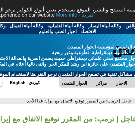
ة التصفح والنشر، الموقع يستخدم بعض أنواع الكوكيز نرجو النق
More info - المزيد
experience on our website
الفن
-
وكالة أنباء اليسار
-
وكالة أنباء العلمانية
-
وكالة أنباء العمال
-
وكا
الاقتصاد
-
اخبار الطب والعلوم
 الرئيسي لمؤسسة الحوار المتمدن
، علمانية، ديمقراطية، تطوعية وغير ربحية
ل مجتمع مدني علماني ديمقراطي حديث يضمن الحرية والعدالة الاجتم
حوار المتمدن على جائزة ابن رشد للفكر الحر والتى نالها أعلام في الفك
م مشاكل تقنية في تصفح الحوار المتمدن نرجو النقر هنا لاستخدام الموقع
كوردي
English
الاخبار
مراكز
الحوار المتمدن
- عاجل | ترمب: من المقرر توقيع الاتفاق مع إيران غدا الأحد
اجل | ترمب: من المقرر توقيع الاتفاق مع إيرا