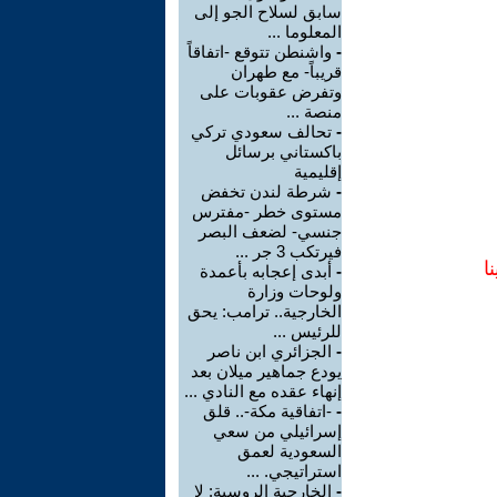
سابق لسلاح الجو إلى
المعلوما ...
-
واشنطن تتوقع -اتفاقاً
قريباً- مع طهران
وتفرض عقوبات على
منصة ...
-
تحالف سعودي تركي
باكستاني برسائل
إقليمية
-
شرطة لندن تخفض
مستوى خطر -مفترس
جنسي- لضعف البصر
فيرتكب 3 جر ...
ا
-
أبدى إعجابه بأعمدة
ولوحات وزارة
الخارجية.. ترامب: يحق
للرئيس ...
-
الجزائري ابن ناصر
يودع جماهير ميلان بعد
إنهاء عقده مع النادي ...
-
-اتفاقية مكة-.. قلق
إسرائيلي من سعي
السعودية لعمق
استراتيجي. ...
-
الخارجية الروسية: لا