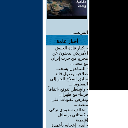
المزيد.....
أخبار عامة
-
-كبار قادة الجيش
الأمريكي يبحثون عن
مخرج من حرب إيران
مع محد ...
-
البنتاغون يسحب
صلاحية وصول قائد
سابق لسلاح الجو إلى
المعلوما ...
-
واشنطن تتوقع -اتفاقاً
قريباً- مع طهران
وتفرض عقوبات على
منصة ...
-
تحالف سعودي تركي
باكستاني برسائل
إقليمية
-
أبدى إعجابه بأعمدة