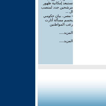
نستبعد إمكانية ظهور
مرشحين جدد لمنصب
ال ...
-
مصر.. بيان حكومي
يحسم مسألة أثارت
رعب المواطنين
المزيد.....
المزيد.....