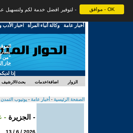
موافق - OK
لتوفير افضل خدمة لكم ولتسهيل عملي
أخبار عامة
-
وكالة أنباء المرأة
-
اخبار الأدب و
الموقع
يسارية
"من أج
حاز ال
إذا لديك
الزوار
اضافة/خدمات
بحث/الارشيف
الصفحة الرئيسية
-
أخبار عامة
-
يوتيوب التمدن
- الجزيرة
- ع
2026 / 6 / 13