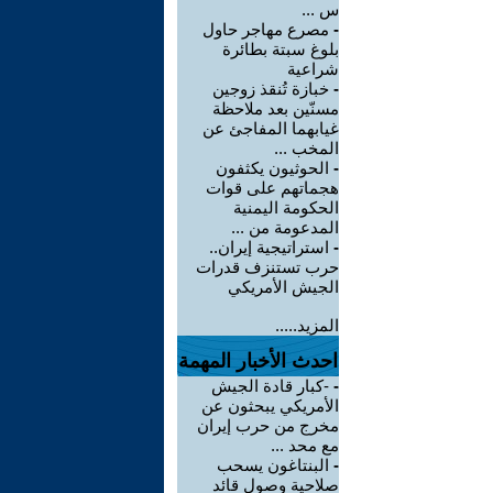
س ...
-
مصرع مهاجر حاول
بلوغ سبتة بطائرة
شراعية
-
خبازة تُنقذ زوجين
مسنّين بعد ملاحظة
غيابهما المفاجئ عن
المخب ...
-
الحوثيون يكثفون
هجماتهم على قوات
الحكومة اليمنية
المدعومة من ...
-
استراتيجية إيران..
حرب تستنزف قدرات
الجيش الأمريكي
المزيد.....
احدث الأخبار المهمة
-
-كبار قادة الجيش
الأمريكي يبحثون عن
مخرج من حرب إيران
مع محد ...
-
البنتاغون يسحب
صلاحية وصول قائد