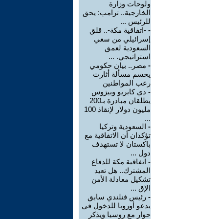
ولوحات وزارة
الخارجية.. ترامب: يحق
للرئيس ...
-
-اتفاقية مكة-.. قلق
إسرائيلي من سعي
السعودية لعمق
استراتيجي. ...
-
مصر.. بيان حكومي
يحسم مسألة أثارت
رعب المواطنين
-
دي كابريو وبيزوس
يطلقان مبادرة بـ200
مليون دولار لإنقاذ 100
...
-
السعودية وتركيا
تؤكدان أن الاتفاقية مع
باكستان لا تستهدف
دول ...
-
اتفاقية مكة للدفاع
المشترك.. هل تعيد
تشكيل معادلة الأمن
الإق ...
-
رئيس فنلندي سابق
يدعو أوروبا للدخول في
حوار مع روسيا ويذكر