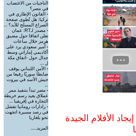
الناجيات من الاغتصاب
في مصر؟
-
القانون الإطاري في
تركيا: هل تُطوى صفحة
الصراع المسلح للأبد؟ ...
-
مصدر لـRT: عمان
تعلن اتفاقا حول مضيق
هرمز خلال ساعات
-
أمير سعودي يرد على
أكاديمي إماراتي وسط
جدال حول -اتفاق مكة
ل ...
-
الأمن اللبناني يوقف
ضابطا سوريّا رفيعا من
جيش الأسد في بيروت
...
-
مصر تبدأ بتنفيذ ممر
عملاق يعيد رسم خريطة
التجارة في إفريقيا ...
-
رادارات رومانيا تفشل
في رصد مسيرة اتجهت
جاد الأفلام الجيدة
نحو بلغاريا
ا
المزيد.....