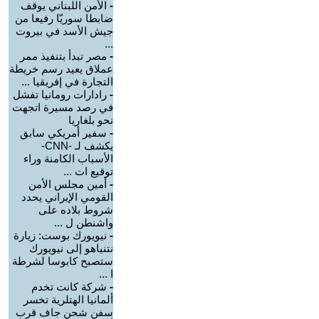
-
الأمن اللبناني يوقف
ضابطا سوريّا رفيعا من
جيش الأسد في بيروت
...
-
مصر تبدأ بتنفيذ ممر
عملاق يعيد رسم خريطة
التجارة في إفريقيا ...
-
رادارات رومانيا تفشل
في رصد مسيرة اتجهت
نحو بلغاريا
-
سفير أمريكي سابق
يكشف لـ -CNN-
الأسباب الكامنة وراء
توقيع ات ...
-
أمين مجلس الأمن
القومي الإيراني يحدد
شروط بلاده على
واشنطن ل ...
-
نيويورك بوست: زيارة
نتنياهو إلى نيويورك
ستصبح كابوسا لشرطة
ا ...
-
شركة كانت تخدم
ألمانيا الهتلرية تخسر
سفن شحن جاف قرب