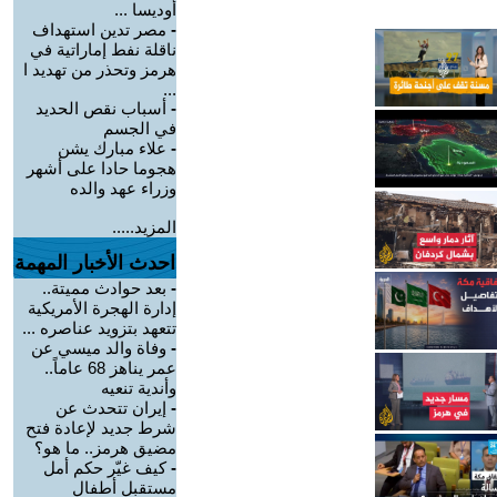
أوديسا ...
-
مصر تدين استهداف
ناقلة نفط إماراتية في
هرمز وتحذر من تهديد ا
...
-
أسباب نقص الحديد
في الجسم
-
علاء مبارك يشن
هجوما حادا على أشهر
وزراء عهد والده
المزيد.....
احدث الأخبار المهمة
-
بعد حوادث مميتة..
إدارة الهجرة الأمريكية
تتعهد بتزويد عناصره ...
-
وفاة والد ميسي عن
عمر يناهز 68 عاماً..
وأندية تنعيه
-
إيران تتحدث عن
شرط جديد لإعادة فتح
مضيق هرمز.. ما هو؟
-
كيف غيّر حكم أمل
مستقبل أطفال