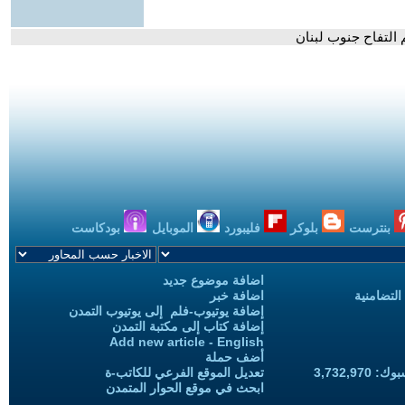
التفاح جنوب لبنان
بنترست
بلوكر
فليبورد
الموبايل
بودكاست
اضافة موضوع جديد
التضامنية
اضافة خبر
إضافة يوتيوب-فلم إلى يوتيوب التمدن
إضافة كتاب إلى مكتبة التمدن
Add new article - English
أضف حملة
3,732,97
تعديل الموقع الفرعي للكاتب-ة
ابحث في موقع الحوار المتمدن