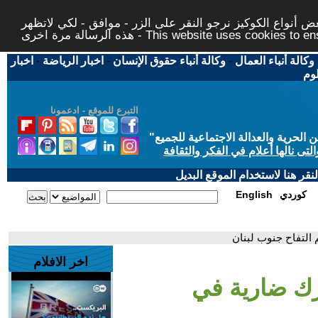
 أنواع الكوكيز نرجو النقر على الزر - موافق - لكي لاتظهر
This website uses cookies to ensure you ge
وكالة أنباء العمال
-
وكالة أنباء حقوق الإنسان
-
اخبار الرياضة
-
اخبار
لوم
التبرع للموقع - ادعمونا
حرية والعدالة الاجتماعية للجميع
"
تى نالها أعلام في الفكر والثقافة
قر هنا لاستخدام الموقع البديل
كوردي
English
التفاح جنوب لبنان
اخر الافلام
رك ضارية في