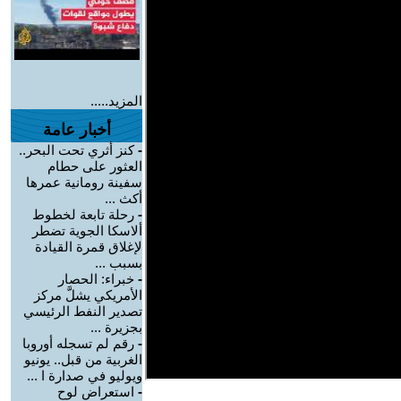
المزيد.....
أخبار عامة
-
كنز أثري تحت البحر..
العثور على حطام
سفينة رومانية عمرها
أكث ...
-
رحلة تابعة لخطوط
ألاسكا الجوية تضطر
لإغلاق قمرة القيادة
بسبب ...
-
خبراء: الحصار
الأمريكي يشلَّ مركز
تصدير النفط الرئيسي
بجزيرة ...
-
رقم لم تسجله أوروبا
الغربية من قبل.. يونيو
ويوليو في صدارة ا ...
-
استعراض لوح