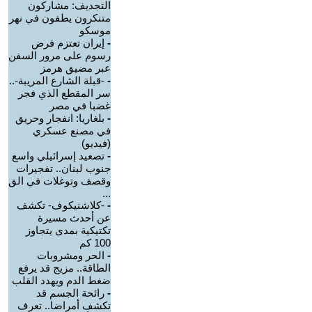
التجديف: مشاركون
متنكرون يطفون في نهر
موسكو
-
إيران تعتزم فرض
رسوم على مرور السفن
عبر مضيق هرمز
-
-قبلة الشارع المريبة-..
سر المقطع الذي فجر
غضبا في مصر
-
بلغاريا: انفجار وحريق
في مصنع عسكري
(فيديو)
-
تصعيد إسرائيلي واسع
جنوب لبنان.. تفجيرات
وقصف وتوغلات في الق
...
-
-كلاشنيكوف- تكشف
عن أحدث مسيرة
تكتيكية بمدى يتجاوز
100 كم
-
الحر ومشروبات
الطاقة.. مزيج قد يرفع
ضغط الدم ويهدد القلب
-
رائحة الجسم قد
تكشف أمراضا.. تعرف