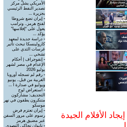
الأمريكي يشلَّ مركز
تصدير النفط الرئيسي
بجزيرة ...
-
إيران تضع شروطا
لفتح هرمز.. وترامب
يعول على “إفلاسها”
يؤكد ...
-
دراسة جديدة لمعهد
كارولينسكا تبحث تأثير
غرسات الثدي على
تشخي ...
-
إنفوجراف | أحكام
الإعدام في مصر لشهر
يوليو 2026
-
رقم لم تسجله أوروبا
الغربية من قبل.. يونيو
ويوليو في صدارة ا ...
-
استعراض لوح
التجديف: مشاركون
متنكرون يطفون في نهر
موسكو
-
إيران تعتزم فرض
جاد الأفلام الجيدة
رسوم على مرور السفن
عبر مضيق هرمز
ا
-
تايوان تحاكي التصدي