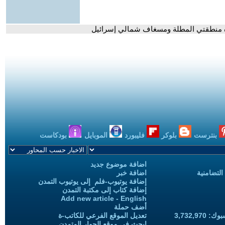
بنترست
بلوكر
فليبورد
الموبايل
بودكاست
اضافة موضوع جديد
التضامنية
اضافة خبر
إضافة يوتيوب-فلم إلى يوتيوب التمدن
إضافة كتاب إلى مكتبة التمدن
Add new article - English
أضف حملة
3,732,97
تعديل الموقع الفرعي للكاتب-ة
ابحث في موقع الحوار المتمدن