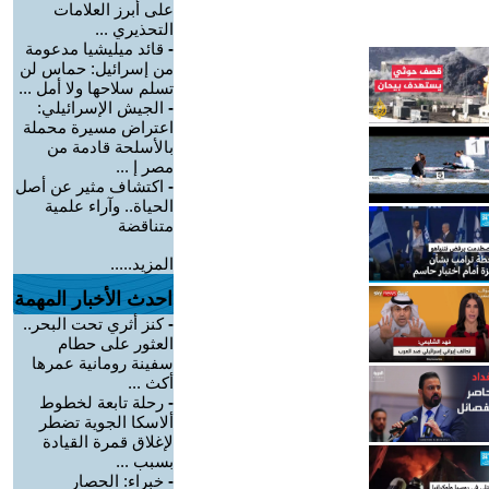
على أبرز العلامات
التحذيري ...
-
قائد ميليشيا مدعومة
من إسرائيل: حماس لن
تسلم سلاحها ولا أمل ...
-
الجيش الإسرائيلي:
اعتراض مسيرة محملة
بالأسلحة قادمة من
مصر إ ...
-
اكتشاف مثير عن أصل
الحياة.. وآراء علمية
متناقضة
المزيد.....
احدث الأخبار المهمة
-
كنز أثري تحت البحر..
العثور على حطام
سفينة رومانية عمرها
أكث ...
-
رحلة تابعة لخطوط
ألاسكا الجوية تضطر
لإغلاق قمرة القيادة
بسبب ...
-
خبراء: الحصار