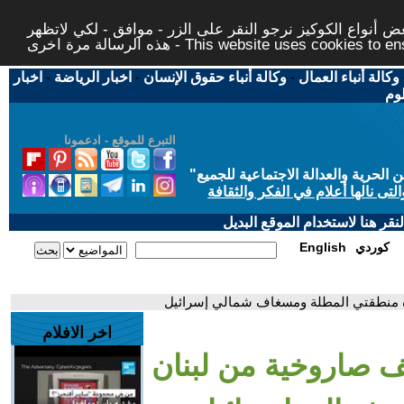
 أنواع الكوكيز نرجو النقر على الزر - موافق - لكي لاتظهر
This website uses cookies to ensure you ge
وكالة أنباء العمال
-
وكالة أنباء حقوق الإنسان
-
اخبار الرياضة
-
اخبار
لوم
التبرع للموقع - ادعمونا
حرية والعدالة الاجتماعية للجميع
"
تى نالها أعلام في الفكر والثقافة
قر هنا لاستخدام الموقع البديل
كوردي
English
اخر الافلام
إطلاق 3 قذائف صاروخية من لبنان