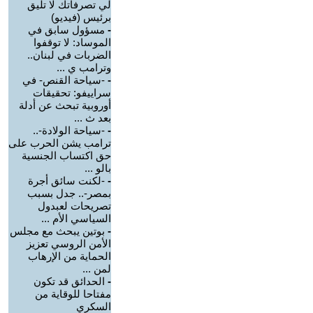
لي تصرفاتك لا تليق
برئيس (فيديو)
-
مسؤول سابق في
الموساد: لا توقفوا
الضربات في لبنان..
وترامب ي ...
-
-سياحة القنص- في
سراييفو: تحقيقات
أوروبية تبحث عن أدلة
بعد ث ...
-
-سياحة الولادة-..
ترامب يشن الحرب على
حق اكتساب الجنسية
بالو ...
-
-لكنت سائق أجرة
بمصر-.. جدل بسبب
تصريحات لعبدول
السياسي الأم ...
-
بوتين يبحث مع مجلس
الأمن الروسي تعزيز
الحماية من الإرهاب
لمن ...
-
الحدائق قد تكون
مفتاحا للوقاية من
السكري