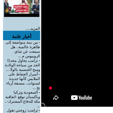
المزيد.....
أخبار عامة
-
من نبتة متواضعة إلى
ظاهرة عالمية.. هل
سمعت عن شاي
الروبيوس م ...
-
ترامب يحاول مجددًا
الحد من سياحة الولادة
ومنح الجنسية بالولا ...
-
أسرار الحفاظ على
الملابس كأنها جديدة
لسنوات.. منسقة أزياء
تج ...
-
السعودية وتركيا
وباكستان توقع -اتفاقية
مكة للدفاع المشترك-..
...
-
ترامب: زوجتي تقول