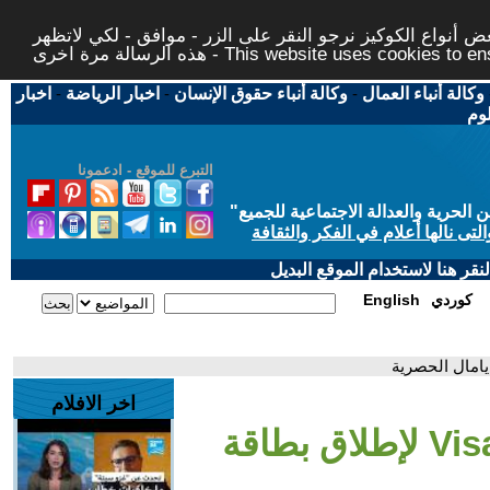
 أنواع الكوكيز نرجو النقر على الزر - موافق - لكي لاتظهر
This website uses cookies to ensure you ge
وكالة أنباء العمال
-
وكالة أنباء حقوق الإنسان
-
اخبار الرياضة
-
اخبار
لوم
التبرع للموقع - ادعمونا
حرية والعدالة الاجتماعية للجميع
"
تى نالها أعلام في الفكر والثقافة
قر هنا لاستخدام الموقع البديل
كوردي
English
اخر الافلام
- بنك السلام يتعاون مع Visa لإطلاق بطاقة