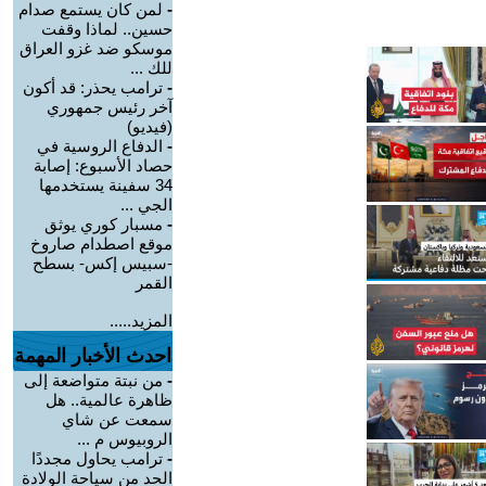
-
لمن كان يستمع صدام
حسين.. لماذا وقفت
موسكو ضد غزو العراق
للك ...
-
ترامب يحذر: قد أكون
آخر رئيس جمهوري
(فيديو)
-
الدفاع الروسية في
حصاد الأسبوع: إصابة
34 سفينة يستخدمها
الجي ...
-
مسبار كوري يوثق
موقع اصطدام صاروخ
-سبيس إكس- بسطح
القمر
المزيد.....
احدث الأخبار المهمة
-
من نبتة متواضعة إلى
ظاهرة عالمية.. هل
سمعت عن شاي
الروبيوس م ...
-
ترامب يحاول مجددًا
الحد من سياحة الولادة