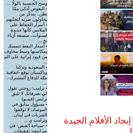
ومنح الجنسية بالولا ...
-
البعوض أذكى ممّا
تظن.. يتذكّر من
يحاولون ضربه لتجنّبهم
-
أسرار الحفاظ على
الملابس كأنها جديدة
لسنوات.. منسقة أزياء
تج ...
-
أسعار النفط تتمسك
بمكاسبها وسط مخاوف
من قيود إيرانية على الم
...
-
السعودية وتركيا
وباكستان توقع -اتفاقية
مكة للدفاع المشترك-..
...
-
ترامب: زوجتي تقول
لي تصرفاتك لا تليق
برئيس (فيديو)
-
مسؤول سابق في
الموساد: لا توقفوا
الضربات في لبنان..
جاد الأفلام الجيدة
وترامب ي ...
-
-سياحة القنص- في
ا
سراييفو: تحقيقات