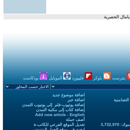
بنترست
بلوكر
فليبورد
الموبايل
بودكاست
اضافة موضوع جديد
التضامنية
اضافة خبر
إضافة يوتيوب-فلم إلى يوتيوب التمدن
إضافة كتاب إلى مكتبة التمدن
Add new article - English
أضف حملة
3,732,97
تعديل الموقع الفرعي للكاتب-ة
ابحث في موقع الحوار المتمدن