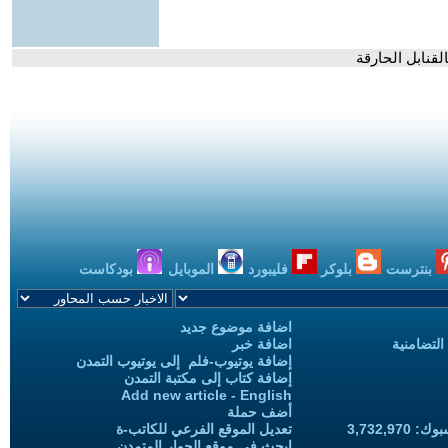
لقنابل الحارقة
بنترست
بلوكر
فليبورد
الموبايل
بودكاست
اضافة موضوع جديد
التضامنية
اضافة خبر
إضافة يوتيوب-فلم إلى يوتيوب التمدن
إضافة كتاب إلى مكتبة التمدن
Add new article - English
أضف حملة
3,732,97
تعديل الموقع الفرعي للكاتب-ة
ابحث في موقع الحوار المتمدن