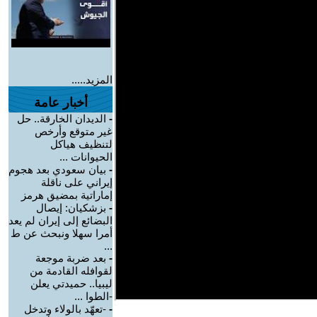
المزيد.....
أخبار عامة
-
الديدان الخارقة.. حل
غير متوقع وأرخص
لتنظيف هياكل
الحيوانات ...
-
بيان سعودي بعد هجوم
إيراني على ناقلة
إماراتية بمضيق هرمز
-
بزشكيان: إيصال
البضائع إلى إيران لم يعد
أمرا سهلا ونبحث عن ط
...
-
بعد ضربة موجعة
لقوافله القادمة من
ليبيا.. حميدتي يعلن
-الطوا ...
-
-تعهّد بالولاء وتدخل