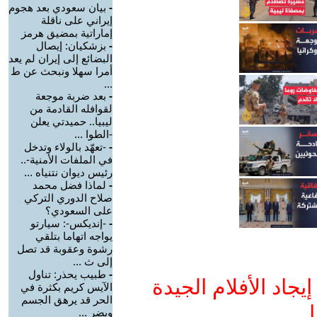
-
بيان سعودي بعد هجوم
إيراني على ناقلة
إماراتية بمضيق هرمز
-
بزشكيان: إيصال
البضائع إلى إيران لم يعد
أمرا سهلا ونبحث عن ط
...
-
بعد ضربة موجعة
لقوافله القادمة من
ليبيا.. حميدتي يعلن
-الطوا ...
-
-تعهّد بالولاء وتدخل
في الملفات الأمنية-..
رئيس ديوان نتنياه ...
-
لماذا فضل محمد
صلاح الدوري التركي
على السعودي؟
-
-إنديكس-: سيارتو
يواجه اتهاما بتلقي
رشوة وعقوبة قد تصل
إلى ث ...
-
طبيب يحذر: تناول
جاد الأفلام الجيدة
الآيس كريم بكثرة في
الحر قد يرهق الجسم
ا
ويضر ...