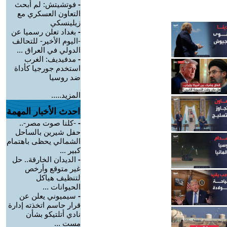
-
فوتشيتش: لم أبحث
التعاون العسكري مع
زيلينسكي
-
بغداد تعلن رسميا عن
-اليوم الأخير- للتحالف
الدولي في العراق ...
-
مدفيديف: الغرب
استخدم جورجيا كأداة
ضد روسيا
المزيد.....
احدث الأخبار المهمة
-
-كلنا صوت مصر-..
حفل شيرين بالساحل
الشمالي يحظى باهتمام
كبير ...
-
الديدان الخارقة.. حل
غير متوقع وأرخص
لتنظيف هياكل
الحيوانات ...
-
سيميوني يعلن عن
قرار حاسم اتخذته إدارة
نادي أتلتيكو بشأن
مست ...