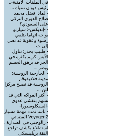
في الملفات الأمنية-..
رئيس ديوان نتنياه ...
-
لماذا فضل محمد
صلاح الدوري التركي
على السعودي؟
-
-إنديكس-: سيارتو
يواجه اتهاما بتلقي
رشوة وعقوبة قد تصل
إلى ث ...
-
طبيب يحذر: تناول
الآيس كريم بكثرة في
الحر قد يرهق الجسم
ويضر ...
-
الخارجية الروسية:
مدينة فلاديقوقاز
الروسية قد تصبح مركزا
للن ...
-
أكثر الفواكه التي قد
تسهم بتفشي عدوى
-السيكلوسبورا-
-
ناسا تمدد مهمة مسبار
Voyager 2 الفضائي
-
زالوجني في الصدارة..
استطلاع يكشف تراجع
الثقة بزيلينسكي