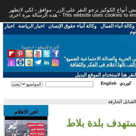
 أنواع الكوكيز نرجو النقر على الزر - موافق - لكي لاتظهر
This website uses cookies to ensure you ge
وكالة أنباء العمال
-
وكالة أنباء حقوق الإنسان
-
اخبار الرياضة
-
اخبار
لوم
التبرع للموقع - ادعمونا
حرية والعدالة الاجتماعية للجميع
"
تى نالها أعلام في الفكر والثقافة
قر هنا لاستخدام الموقع البديل
كوردي
English
لقنابل الحارقة
اخر الافلام
ستهدف بلدة بلاط