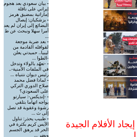
-
بيان سعودي بعد هجوم
إيراني على ناقلة
إماراتية بمضيق هرمز
-
بزشكيان: إيصال
البضائع إلى إيران لم يعد
أمرا سهلا ونبحث عن ط
...
-
بعد ضربة موجعة
لقوافله القادمة من
ليبيا.. حميدتي يعلن
-الطوا ...
-
-تعهّد بالولاء وتدخل
في الملفات الأمنية-..
رئيس ديوان نتنياه ...
-
لماذا فضل محمد
صلاح الدوري التركي
على السعودي؟
-
-إنديكس-: سيارتو
يواجه اتهاما بتلقي
رشوة وعقوبة قد تصل
إلى ث ...
-
طبيب يحذر: تناول
جاد الأفلام الجيدة
الآيس كريم بكثرة في
الحر قد يرهق الجسم
ا
ويضر ...