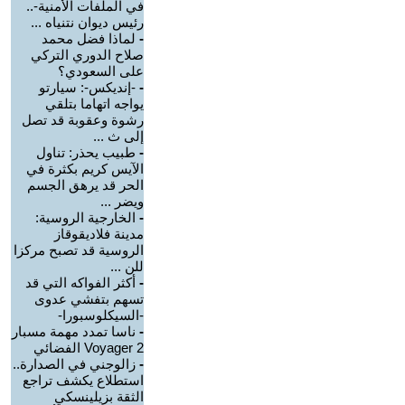
في الملفات الأمنية-..
رئيس ديوان نتنياه ...
-
لماذا فضل محمد
صلاح الدوري التركي
على السعودي؟
-
-إنديكس-: سيارتو
يواجه اتهاما بتلقي
رشوة وعقوبة قد تصل
إلى ث ...
-
طبيب يحذر: تناول
الآيس كريم بكثرة في
الحر قد يرهق الجسم
ويضر ...
-
الخارجية الروسية:
مدينة فلاديقوقاز
الروسية قد تصبح مركزا
للن ...
-
أكثر الفواكه التي قد
تسهم بتفشي عدوى
-السيكلوسبورا-
-
ناسا تمدد مهمة مسبار
Voyager 2 الفضائي
-
زالوجني في الصدارة..
استطلاع يكشف تراجع
الثقة بزيلينسكي