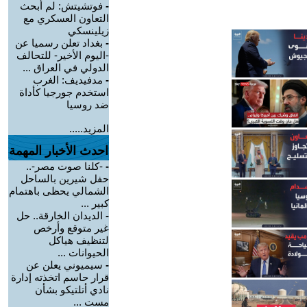
-
فوتشيتش: لم أبحث
التعاون العسكري مع
زيلينسكي
-
بغداد تعلن رسميا عن
-اليوم الأخير- للتحالف
الدولي في العراق ...
-
مدفيديف: الغرب
استخدم جورجيا كأداة
ضد روسيا
المزيد.....
احدث الأخبار المهمة
-
-كلنا صوت مصر-..
حفل شيرين بالساحل
الشمالي يحظى باهتمام
كبير ...
-
الديدان الخارقة.. حل
غير متوقع وأرخص
لتنظيف هياكل
الحيوانات ...
-
سيميوني يعلن عن
قرار حاسم اتخذته إدارة
نادي أتلتيكو بشأن
مست ...