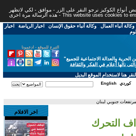
 أنواع الكوكيز نرجو النقر على الزر - موافق - لكي لاتظهر
This website uses cookies to ensure you ge
وكالة أنباء العمال
-
وكالة أنباء حقوق الإنسان
-
اخبار الرياضة
-
اخبار
لوم
التبرع للموقع - ادعمونا
حرية والعدالة الاجتماعية للجميع
"
تى نالها أعلام في الفكر والثقافة
قر هنا لاستخدام الموقع البديل
كوردي
English
مرتفعات جنوبي لبنان
اخر الافلام
اف التحرك