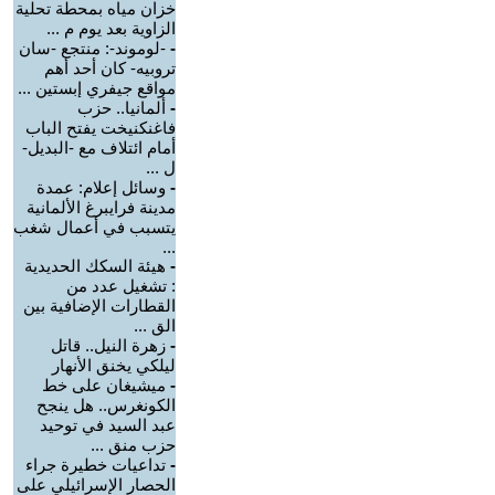
خزان مياه بمحطة تحلية
الزاوية بعد يوم م ...
-
-لوموند-: منتجع -سان
تروبيه- كان أحد أهم
مواقع جيفري إبستين ...
-
ألمانيا.. حزب
فاغنكنيخت يفتح الباب
أمام ائتلاف مع -البديل-
ل ...
-
وسائل إعلام: عمدة
مدينة فرايبرغ الألمانية
يتسبب في أعمال شغب
...
-
هيئة السكك الحديدية
: تشغيل عدد من
القطارات الإضافية بين
الق ...
-
زهرة النيل.. قاتل
ليلكي يخنق الأنهار
-
ميشيغان على خط
الكونغرس.. هل ينجح
عبد السيد في توحيد
حزب منق ...
-
تداعيات خطيرة جراء
الحصار الإسرائيلي على