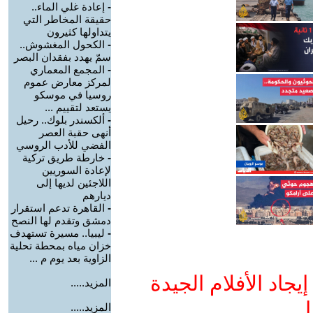
-
إعادة غلي الماء..
حقيقة المخاطر التي
يتداولها كثيرون
-
الكحول المغشوش..
سمّ يهدد بفقدان البصر
-
المجمع المعماري
لمركز معارض عموم
روسيا في موسكو
يستعد لتقييم ...
-
ألكسندر بلوك.. رحيل
أنهى حقبة العصر
الفضي للأدب الروسي
-
خارطة طريق تركية
لإعادة السوريين
اللاجئين لديها إلى
ديارهم
-
القاهرة تدعم استقرار
دمشق وتقدم لها النصح
-
ليبيا.. مسيرة تستهدف
خزان مياه بمحطة تحلية
الزاوية بعد يوم م ...
جاد الأفلام الجيدة
المزيد.....
ا
المزيد.....