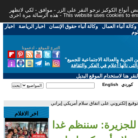
 أنواع الكوكيز نرجو النقر على الزر - موافق - لكي لاتظهر
This website uses cookies to ensure you ge
وكالة أنباء العمال
-
وكالة أنباء حقوق الإنسان
-
اخبار الرياضة
-
اخبار
لوم
التبرع للموقع - ادعمونا
حرية والعدالة الاجتماعية للجميع
"
تى نالها أعلام في الفكر والثقافة
قر هنا لاستخدام الموقع البديل
كوردي
English
توقيع إلكتروني على اتفاق سلام أمريكي إيراني
اخر الافلام
ة للجزيرة: سننظم غدا