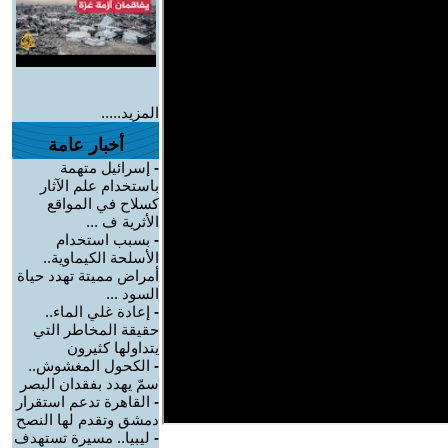
المزيد.....
أخبار عامة
-
إسرائيل متهمة
باستخدام علم الآثار
كسلاح في المواقع
الأثرية ف ...
-
بسبب استخدام
الأسلحة الكيماوية..
أمراض مميتة تهدد حياة
السود ...
-
إعادة غلي الماء..
حقيقة المخاطر التي
يتداولها كثيرون
-
الكحول المغشوش..
سمّ يهدد بفقدان البصر
-
القاهرة تدعم استقرار
دمشق وتقدم لها النصح
-
ليبيا.. مسيرة تستهدف