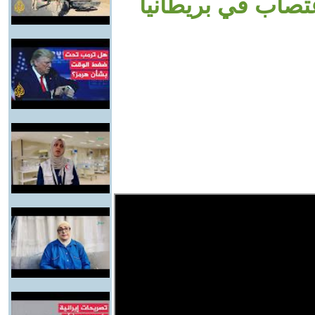
غتصاب في بريطانيا