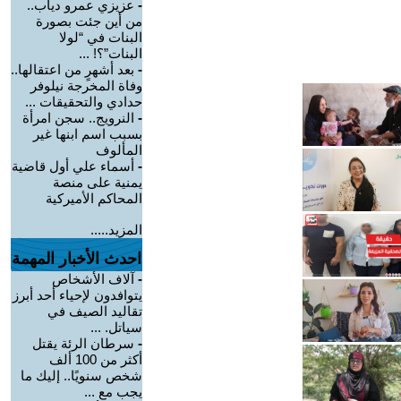
-
عزيزي عمرو دياب..
من أين جئت بصورة
البنات في “لولا
البنات”؟! ...
-
بعد أشهرٍ من اعتقالها..
وفاة المخرجة نيلوفر
حدادي والتحقيقات ...
-
النرويج.. سجن امرأة
بسبب اسم ابنها غير
المألوف
-
أسماء علي أول قاضية
يمنية على منصة
المحاكم الأميركية
المزيد.....
احدث الأخبار المهمة
-
آلاف الأشخاص
يتوافدون لإحياء أحد أبرز
تقاليد الصيف في
سياتل. ...
-
سرطان الرئة يقتل
أكثر من 100 ألف
شخص سنويًا.. إليك ما
يجب مع ...