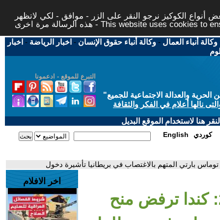
 أنواع الكوكيز نرجو النقر على الزر - موافق - لكي لاتظهر
This website uses cookies to ensure you ge
وكالة أنباء العمال
-
وكالة أنباء حقوق الإنسان
-
اخبار الرياضة
-
اخبار
لوم
التبرع للموقع - ادعمونا
حرية والعدالة الاجتماعية للجميع
"
تى نالها أعلام في الفكر والثقافة
قر هنا لاستخدام الموقع البديل
كوردي
English
اخر الافلام
- كأس العالم 2026: كندا ترفض منح