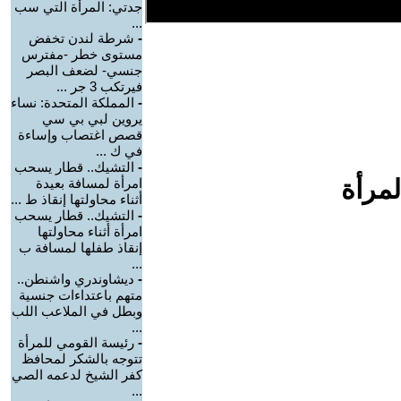
جدتي: المرأة التي سب
...
-
شرطة لندن تخفض
مستوى خطر -مفترس
جنسي- لضعف البصر
فيرتكب 3 جر ...
-
المملكة المتحدة: نساء
يروين لبي بي سي
قصص اغتصاب وإساءة
في ك ...
-
التشيك.. قطار يسحب
لمرأة
امرأة لمسافة بعيدة
أثناء محاولتها إنقاذ ط ...
-
التشيك.. قطار يسحب
امرأة أثناء محاولتها
إنقاذ طفلها لمسافة ب
...
-
ديشاوندري واشنطن..
متهم باعتداءات جنسية
وبطل في الملاعب اللب
...
-
رئيسة القومي للمرأة
تتوجه بالشكر لمحافظ
كفر الشيخ لدعمه الصي
...