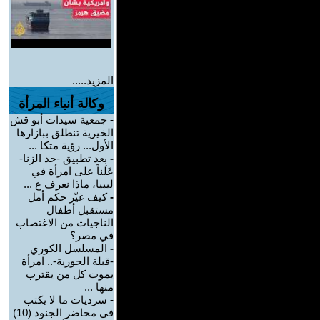
المزيد.....
وكالة أنباء المرأة
-
جمعية سيدات أبو قش
الخيرية تنطلق ببازارها
الأول... رؤية متكا ...
-
بعد تطبيق -حد الزنا-
عَلَناً على امرأة في
ليبيا، ماذا نعرف ع ...
-
كيف غيّر حكم أمل
مستقبل أطفال
الناجيات من الاغتصاب
في مصر؟
-
المسلسل الكوري
-قبلة الحورية-.. امرأة
يموت كل من يقترب
منها ...
-
سرديات ما لا يكتب
في محاضر الجنود (10)