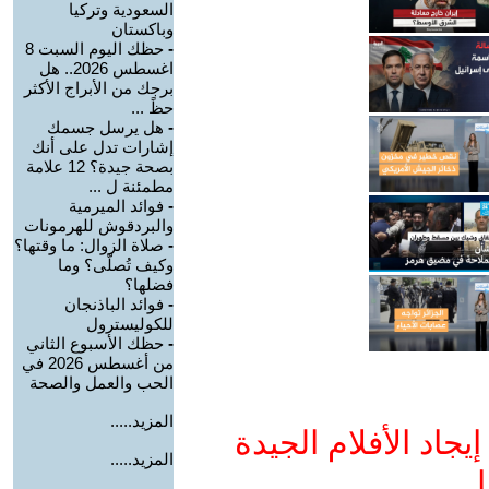
السعودية وتركيا
وباكستان
-
حظك اليوم السبت 8
اغسطس 2026.. هل
برجك من الأبراج الأكثر
حظً ...
-
هل يرسل جسمك
إشارات تدل على أنك
بصحة جيدة؟ 12 علامة
مطمئنة ل ...
-
فوائد الميرمية
والبردقوش للهرمونات
-
صلاة الزوال: ما وقتها؟
وكيف تُصلّى؟ وما
فضلها؟
-
فوائد الباذنجان
للكوليسترول
-
حظك الأسبوع الثاني
من أغسطس 2026 في
الحب والعمل والصحة
المزيد.....
جاد الأفلام الجيدة
المزيد.....
ا