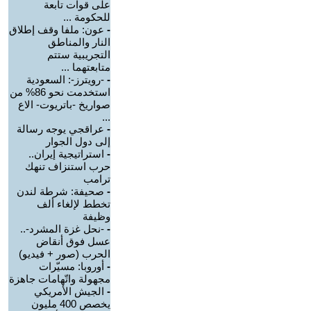
على قوات تابعة
للحكومة ...
-
عون: ملفا وقف إطلاق
النار والمناطق
التجريبية ستتم
متابعتهما ...
-
-رويترز-: السعودية
استخدمت نحو 86% من
صواريخ -باتريوت- الاع
...
-
عراقجي يوجه رسالة
إلى دول الجوار
-
استراتيجية إيران..
حرب استنزاف تنهك
ترامب
-
صحيفة: شرطة لندن
تخطط لإلغاء ألف
وظيفة
-
-نحل غزة المشرد-..
عسل فوق أنقاض
الحرب (صور + فيديو)
-
أوروبا: مسيّرات
مجهولة واتّهامات جاهزة
-
الجيش الأمريكي
يخصص 400 مليون