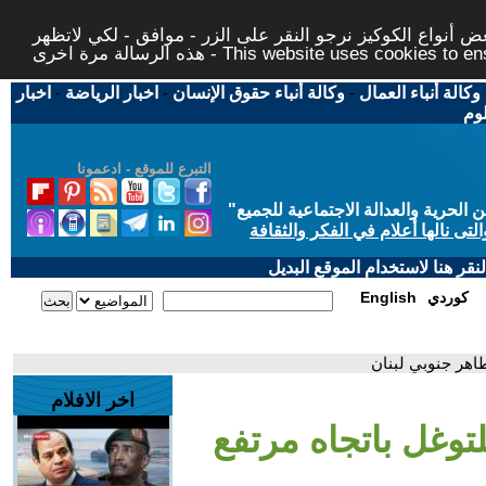
 أنواع الكوكيز نرجو النقر على الزر - موافق - لكي لاتظهر
This website uses cookies to ensure you ge
وكالة أنباء العمال
-
وكالة أنباء حقوق الإنسان
-
اخبار الرياضة
-
اخبار
لوم
التبرع للموقع - ادعمونا
حرية والعدالة الاجتماعية للجميع
"
تى نالها أعلام في الفكر والثقافة
قر هنا لاستخدام الموقع البديل
كوردي
English
طاهر جنوبي لبنان
اخر الافلام
لتوغل باتجاه مرتفع