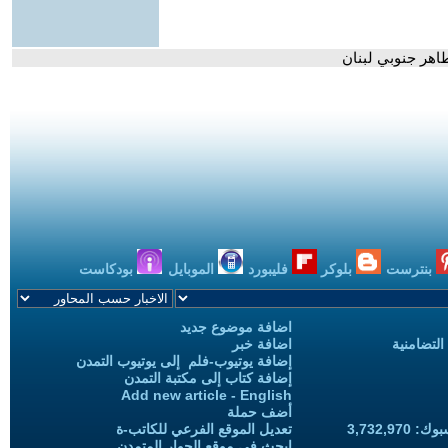
طاهر جنوبي لبنان
بنترست
بلوكر
فليبورد
الموبايل
بودكاست
اضافة موضوع جديد
التضامنية
اضافة خبر
إضافة يوتيوب-فلم إلى يوتيوب التمدن
إضافة كتاب إلى مكتبة التمدن
Add new article - English
أضف حملة
3,732,97
تعديل الموقع الفرعي للكاتب-ة
ابحث في موقع الحوار المتمدن