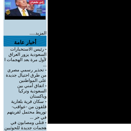
المزيد.....
أخبار عامة
-
رئيس الاستخبارات
السعودية يزور العراق
لأول مرة بعد الهجمات ا
...
-
تحذير رسمي مصري
من طرق احتيال جديدة
على المواطنين
-
اتفاق أمني بين
السعودية وتركيا
وباكستان
-
سكان قرية بلغارية
قلقون من -عواقب-
توريط محتمل لقريتهم
في حر ...
-
قتلى ومصابون في
هجمات جديدة للحوثيين