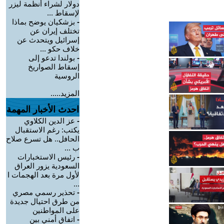
دولار لشراء أنظمة ليزر
لإسقاط ...
-
بزشكيان يوضح بماذا
تختلف إيران عن
إسرائيل ويتحدث عن
خلاف حكو ...
-
بولندا تدعو إلى
إسقاط الصواريخ
الروسية
المزيد.....
احدث الأخبار المهمة
-
عز الدين الكلاوي
يكتب: رغم الاستقبال
الحافل.. هل تسرع صلاح
ب ...
-
رئيس الاستخبارات
السعودية يزور العراق
لأول مرة بعد الهجمات ا
...
-
تحذير رسمي مصري
من طرق احتيال جديدة
على المواطنين
-
اتفاق أمني بين