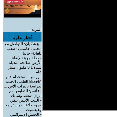
المزيد.....
أخبار عامة
-
بزشكيان: التواصل مع
مجتبى خامنئي -صعب
للغاية- حاليا
-
خطة جريئة لإبقاء
الأرض صالحة للحياة
لمدة 9.1 مليون مليار
عام ...
-
روسيا.. استخدام قمر
Bion-M العلمي الجديد
لدراسة تأثيرات الإش ...
-
فانس: التفاوض مع
إيران -معقد وشائك-
-
البيت الأبيض ينفي
وجود خلافات بين ترامب
وهيغسيث
-
الجيش الإسرائيلي