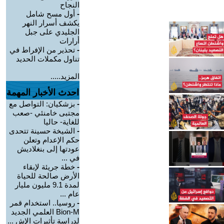
النجاح
-
أول مسح شامل
يكشف أسرار النهر
الجليدي على جبل
أرارات
-
تحذير من الإفراط في
تناول مكملات الحديد
المزيد.....
احدث الأخبار المهمة
-
بزشكيان: التواصل مع
مجتبى خامنئي -صعب
للغاية- حاليا
-
الشيخة حسينة تتحدى
حكم الإعدام وتعلن
عودتها إلى بنغلاديش
في ...
-
خطة جريئة لإبقاء
الأرض صالحة للحياة
لمدة 9.1 مليون مليار
عام ...
-
روسيا.. استخدام قمر
Bion-M العلمي الجديد
لدراسة تأثيرات الإش ...