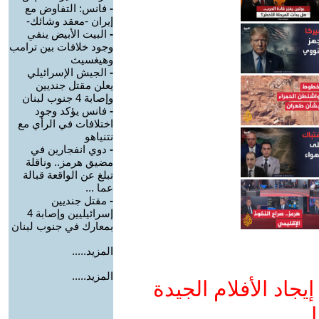
-
فانس: التفاوض مع
إيران -معقد وشائك-
-
البيت الأبيض ينفي
وجود خلافات بين ترامب
وهيغسيث
-
الجيش الإسرائيلي
يعلن مقتل جنديين
وإصابة 4 جنوب لبنان
-
فانس يؤكد وجود
اختلافات في الرأي مع
نتنياهو
-
دوي انفجارين في
مضيق هرمز.. وناقلة
تبلغ عن الواقعة قبالة
عما ...
-
مقتل جنديين
إسرائيليين وإصابة 4
بمعارك في جنوب لبنان
المزيد.....
المزيد.....
جاد الأفلام الجيدة
ا