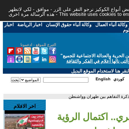
 أنواع الكوكيز نرجو النقر على الزر - موافق - لكي لاتظهر
This website uses cookies to ensure you ge
وكالة أنباء العمال
-
وكالة أنباء حقوق الإنسان
-
اخبار الرياضة
-
اخبار
لوم
التبرع للموقع - ادعمونا
حرية والعدالة الاجتماعية للجميع
"
تى نالها أعلام في الفكر والثقافة
قر هنا لاستخدام الموقع البديل
كوردي
English
مذكرة التفاهم بين طهران وواشنطن
اخر الافلام
ري.. اكتمال الرؤية