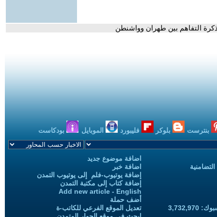
مذكرة التفاهم بين طهران وواشنطن
بنترست
بلوكر
فليبورد
الموبايل
بودكاست
اضافة موضوع جديد
التضامنية
اضافة خبر
إضافة يوتيوب-فلم إلى يوتيوب التمدن
إضافة كتاب إلى مكتبة التمدن
Add new article - English
أضف حملة
3,732,97
تعديل الموقع الفرعي للكاتب-ة
ابحث في موقع الحوار المتمدن