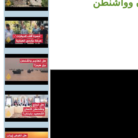
ن وواشنطن