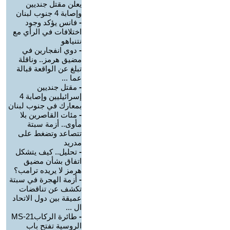
يعلن مقتل جنديين
وإصابة 4 جنوب لبنان
-
فانس يؤكد وجود
اختلافات في الرأي مع
نتنياهو
-
دوي انفجارين في
مضيق هرمز.. وناقلة
تبلغ عن الواقعة قبالة
عما ...
-
مقتل جنديين
إسرائيليين وإصابة 4
بمعارك في جنوب لبنان
-
مئات القاصرين بلا
مأوى.. أزمة سبتة
تتصاعد وتضغط على
مدريد
-
تحليل.. كيف يتشكل
اتفاق بشأن مضيق
هرمز لا يريده ترامب؟
-
أزمة الهجرة في سبتة
تكشف عن تناقضات
عميقة بين دول الاتحاد
ال ...
-
طائرة الركابMS-21
الروسية تفتح باب