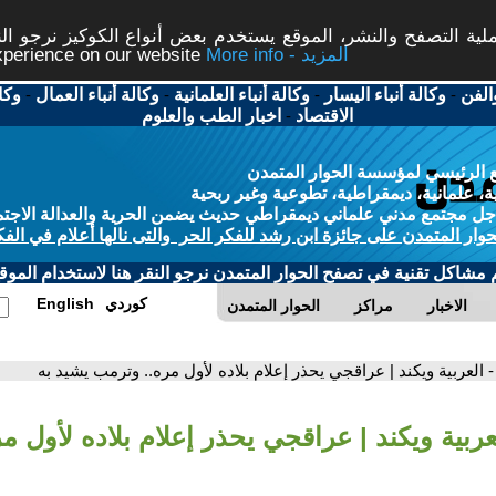
ة التصفح والنشر، الموقع يستخدم بعض أنواع الكوكيز نرجو النق
More info - المزيد
experience on our website
الفن
-
وكالة أنباء اليسار
-
وكالة أنباء العلمانية
-
وكالة أنباء العمال
-
وكا
الاقتصاد
-
اخبار الطب والعلوم
 الرئيسي لمؤسسة الحوار المتمدن
، علمانية، ديمقراطية، تطوعية وغير ربحية
ل مجتمع مدني علماني ديمقراطي حديث يضمن الحرية والعدالة الاجتم
حوار المتمدن على جائزة ابن رشد للفكر الحر والتى نالها أعلام في الفك
م مشاكل تقنية في تصفح الحوار المتمدن نرجو النقر هنا لاستخدام الموقع
كوردي
English
الاخبار
مراكز
الحوار المتمدن
- العربية ويكند | عراقجي يحذر إعلام بلاده لأول مره.. وترمب يشيد به
عربية ويكند | عراقجي يحذر إعلام بلاده لأول 