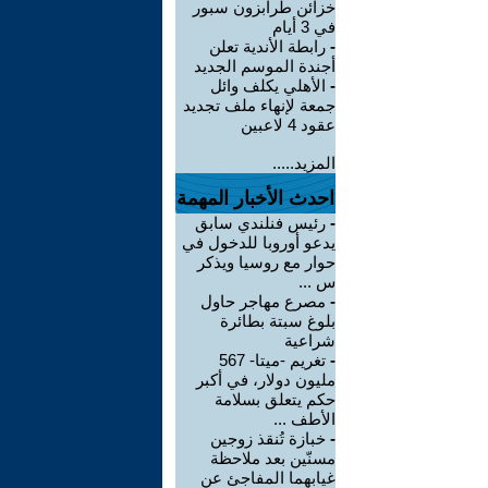
خزائن طرابزون سبور
في 3 أيام
-
رابطة الأندية تعلن
أجندة الموسم الجديد
-
الأهلي يكلف وائل
جمعة لإنهاء ملف تجديد
عقود 4 لاعبين
المزيد.....
احدث الأخبار المهمة
-
رئيس فنلندي سابق
يدعو أوروبا للدخول في
حوار مع روسيا ويذكر
س ...
-
مصرع مهاجر حاول
بلوغ سبتة بطائرة
شراعية
-
تغريم -ميتا- 567
مليون دولار، في أكبر
حكم يتعلق بسلامة
الأطف ...
-
خبازة تُنقذ زوجين
مسنّين بعد ملاحظة
غيابهما المفاجئ عن