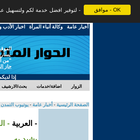
موافق - OK
لتوفير افضل خدمة لكم ولتسهيل عملي
أخبار عامة
-
وكالة أنباء المرأة
-
اخبار الأدب و
الموقع
يسارية
"من أج
حاز ال
إذا لديك
الزوار
اضافة/خدمات
بحث/الارشيف
الصفحة الرئيسية
-
أخبار عامة
-
يوتيوب التمدن
- العربية
- ال
يشيد به