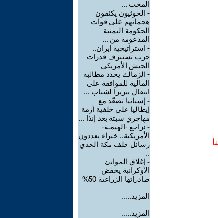
المخب ...
-
الحوثيون يكثفون
هجماتهم على قوات
الحكومة اليمنية
المدعومة من ...
-
استراتيجية إيران..
حرب تستنزف قدرات
الجيش الأمريكي
-
الزمالك يحدد مطالبه
المالية للموافقة على
انتقال بيزيرا لشباب ...
-
إسبانيا تصعّد مع
إيطاليا على خلفية أزمة
مهاجري سبتة بعد إنذا ...
-
تراجع -الهيمنة-
الأمريكية.. خبراء يعددون
ا
رسائل حلف مكة الجدي
...
-
إغلاق الموانئ
الأوكرانية يخفض
صادراتها الزراعية 50%
المزيد.....
المزيد.....