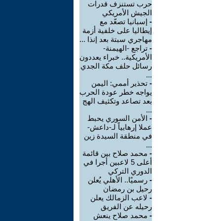
حرب تستنزف قدرات
الجيش الأمريكي
-
إسبانيا تصعّد مع
إيطاليا على خلفية أزمة
مهاجري سبتة بعد إنذا ...
-
تراجع -الهيمنة-
الأمريكية.. خبراء يعددون
رسائل حلف مكة الجدي
...
-
تحذير أممي: اليمن
يواجه خطر عودة الحرب
بعد تصاعد وتكثيف الهج
...
-
الأمن السوري يحبط
عملا إرهابياً لـ-داعش-
في منطقة السيدة زين
...
-
محمد صلاح بين قائمة
أعلى 5 لاعبين أجرا في
الدوري التركي
-
رسميًا.. الأهلي يُعلن
رحيل بن رمضان
-
لاعب الزمالك يعلن
رحيله عن الفريق
-
محمد صلاح ينعش