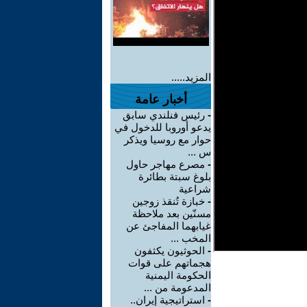
المزيد.....
أخبار عامة
-
رئيس فنلندي سابق
يدعو أوروبا للدخول في
حوار مع روسيا ويذكر
س ...
-
مصرع مهاجر حاول
بلوغ سبتة بطائرة
شراعية
-
خبازة تُنقذ زوجين
مسنّين بعد ملاحظة
غيابهما المفاجئ عن
المخب ...
-
الحوثيون يكثفون
هجماتهم على قوات
الحكومة اليمنية
المدعومة من ...
-
استراتيجية إيران..