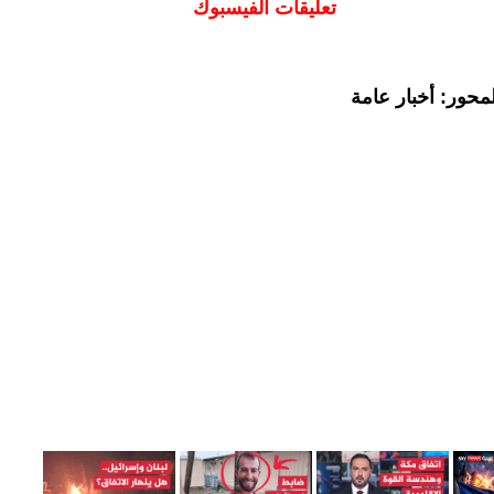
تعليقات الفيسبوك
محور: أخبار عامة