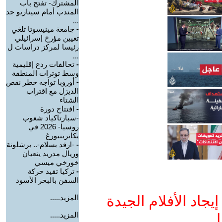
المشترك- تفتح باب
المندب أمام سيناريو جد
...
-
جامعة مينيسوتا تلغي
تعيين مؤرخ إسرائيلي
رئيسا لمركز دراسات ل
...
-
تحالفات ردع إقليمية
وسط توترات المنطقة
-
أوروبا تواجه خطر نقص
الديزل مع اقتراب
الشتاء
-
افتتاح دورة
-سبارتاكياد شعوب
روسيا- 2026 في
يكاترينبورغ
-
-ارقد بسلام-.. برشلونة
وريال مدريد ينعيان
خورخي ميسي
-
تركيا تقيد حركة
السفن بالبحر الأسود
جاد الأفلام الجيدة
المزيد.....
المزيد.....
ا