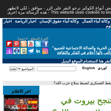
 أنواع الكوكيز نرجو النقر على الزر - موافق - لكي لاتظهر
This website uses cookies to ensure you ge
وكالة أنباء العمال
-
وكالة أنباء حقوق الإنسان
-
اخبار الرياضة
-
اخبار
لوم
التبرع للموقع - ادعمونا
حرية والعدالة الاجتماعية للجميع
"
تى نالها أعلام في الفكر والثقافة
قر هنا لاستخدام الموقع البديل
كوردي
English
لضغط العسكري لضبط سلاح حزب الله؟
اخر الافلام
 تنجح بيروت في