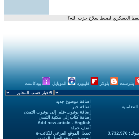
لضغط العسكري لضبط سلاح حزب الله؟
بنترست
بلوكر
فليبورد
الموبايل
بودكاست
اضافة موضوع جديد
التضامنية
اضافة خبر
إضافة يوتيوب-فلم إلى يوتيوب التمدن
إضافة كتاب إلى مكتبة التمدن
Add new article - English
أضف حملة
3,732,97
تعديل الموقع الفرعي للكاتب-ة
ابحث في موقع الحوار المتمدن