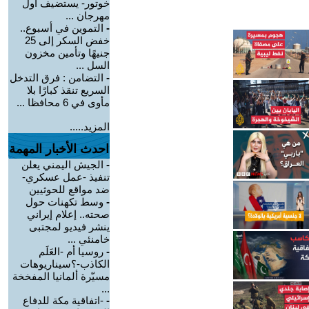
خوتور- يستضيف أول
مهرجان ...
-
التموين في أسبوع..
خفض السكر إلى 25
جنيهًا وتأمين مخزون
السل ...
-
التضامن : فرق التدخل
السريع تنقذ كبارًا بلا
مأوى في 6 محافظا ...
المزيد.....
احدث الأخبار المهمة
-
الجيش اليمني يعلن
تنفيذ -عمل عسكري-
ضد مواقع للحوثيين
-
وسط تكهنات حول
صحته.. إعلام إيراني
ينشر فيديو لمجتبى
خامنئي ...
-
روسيا أم -العَلَم
الكاذب-؟سيناريوهات
مسيّرة ألمانيا المفخخة
...
-
-اتفاقية مكة للدفاع