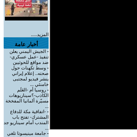
المزيد.....
أخبار عامة
-
الجيش اليمني يعلن
تنفيذ -عمل عسكري-
ضد مواقع للحوثيين
-
وسط تكهنات حول
صحته.. إعلام إيراني
ينشر فيديو لمجتبى
خامنئي ...
-
روسيا أم -العَلَم
الكاذب-؟سيناريوهات
مسيّرة ألمانيا المفخخة
...
-
-اتفاقية مكة للدفاع
المشترك- تفتح باب
المندب أمام سيناريو جد
...
-
جامعة مينيسوتا تلغي