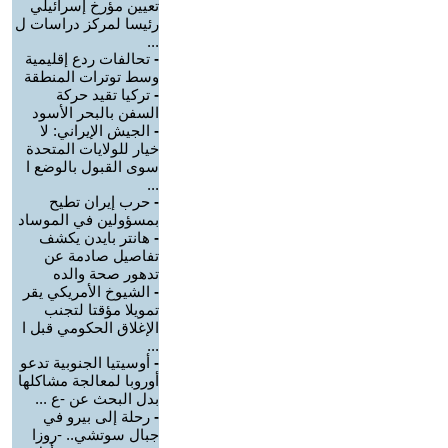
تعيين مؤرخ إسرائيلي
رئيسا لمركز دراسات ل
...
-
تحالفات ردع إقليمية
وسط توترات المنطقة
-
تركيا تقيد حركة
السفن بالبحر الأسود
-
الجيش الإيراني: لا
خيار للولايات المتحدة
سوى القبول بالوضع ا
...
-
حرب إيران تطيح
بمسؤولين في الموساد
-
هانتر بايدن يكشف
تفاصيل صادمة عن
تدهور صحة والده
-
الشيوخ الأمريكي يقر
تمويلا مؤقتا لتجنب
الإغلاق الحكومي قبل ا
...
-
أوسيتيا الجنوبية تدعو
أوروبا لمعالجة مشاكلها
بدل البحث عن -ع ...
-
رحلة إلى بيرو في
جبال سوتشي.. -روزا