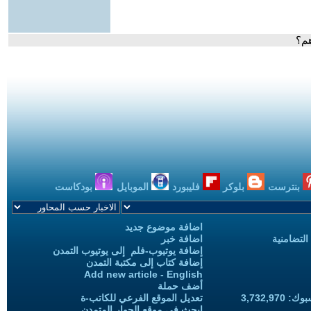
هم؟
بنترست
بلوكر
فليبورد
الموبايل
بودكاست
اضافة موضوع جديد
التضامنية
اضافة خبر
إضافة يوتيوب-فلم إلى يوتيوب التمدن
إضافة كتاب إلى مكتبة التمدن
Add new article - English
أضف حملة
3,732,97
تعديل الموقع الفرعي للكاتب-ة
ابحث في موقع الحوار المتمدن