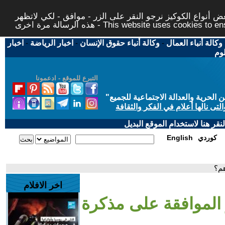
 أنواع الكوكيز نرجو النقر على الزر - موافق - لكي لاتظهر
This website uses cookies to ensure you ge
وكالة أنباء العمال
-
وكالة أنباء حقوق الإنسان
-
اخبار الرياضة
-
اخبار
لوم
التبرع للموقع - ادعمونا
حرية والعدالة الاجتماعية للجميع
"
تى نالها أعلام في الفكر والثقافة
قر هنا لاستخدام الموقع البديل
كوردي
English
هم؟
اخر الافلام
الموافقة على مذكرة