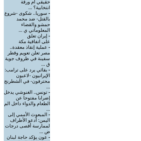
حقيقي أم ورقة
انتخابية؟ ...
-
سوريا.. شكوى -شروع
بالقتل- ضد محمد
حمشو والقضاء
المعلوماتي ي ...
-
إيران تعلق
على اتفاقية مكة
-
عملية إنقاذ معقدة..
مصر تعلن تعويم وقطر
سفينة في ظروف جوية
ق ...
-
بقائي يرد على ترامب:
الإيرانيون -لاعبون
محترفون- في الشطرنج
...
-
تونس.. الغنوشي يدخل
إضرابا مفتوحا عن
الطعام والدواء داخل الم
...
-
‏المبعوث الأممي إلى
اليمن: أدعو الأطراف
لممارسة أقصى درجات
ض ...
-
عون يؤكد حاجة لبنان