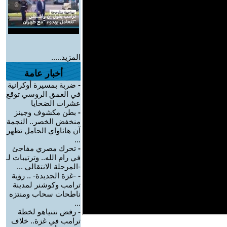
المزيد.....
أخبار عامة
-
ضربة بمسيرة أوكرانية
في العمق الروسي توقع
عشرات الضحايا
-
بطن مكشوف وجينز
منخفض الخصر.. النجمة
آن هاثاواي الحامل تظهر
...
-
تحرك مصري مفاجئ
في رام الله.. وترتيبات لـ
-المرحلة الانتقالي ...
-
-غزة الجديدة- .. رؤية
ترامب وكوشنر لمدينة
ناطحات سحاب ومنتزه
...
-
رفض نتنياهو لخطة
ترامب في غزة.. خلاف