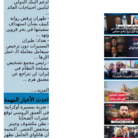
لدعم البنك الدولي
لتأمين احتياجات العائد
...
-
طهران ترفض رواية
كييف بشأن استهداف
سفينتها في بحر قزوين
وتهد ...
-
بغداد: طيران
المسيرات دون ترخيص
سيعامل معاملة الـ-عمل
الإرها ...
-
رئيس مجمع تشخيص
مصلحة النظام في
إيران: لن نتراجع عن
مضيق هرم ...
المزيد.....
احدث الأخبار المهمة
-
ضربة بمسيرة أوكرانية
في العمق الروسي توقع
عشرات الضحايا
-
بطن مكشوف وجينز
منخفض الخصر.. النجمة
آن هاثاواي الحامل تظهر