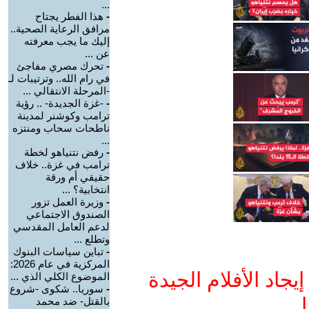
...
-
هذا الفطر يجتاح
مرافق الرعاية الصحية..
إليك ما يجب معرفته
عن ...
-
تحرك مصري مفاجئ
في رام الله.. وترتيبات لـ
-المرحلة الانتقالي ...
-
-غزة الجديدة- .. رؤية
ترامب وكوشنر لمدينة
ناطحات سحاب ومنتزه
...
-
رفض نتنياهو لخطة
ترامب في غزة.. خلاف
حقيقي أم ورقة
انتخابية؟ ...
-
وزيرة العمل تزور
الصندوق الاجتماعي
لدعم العامل المقدسي
وتطلع ...
-
تباين سياسات البنوك
المركزية في عام 2026:
جاد الأفلام الجيدة
الموضوع الكلي الذي ...
-
سوريا.. شكوى -شروع
ا
بالقتل- ضد محمد