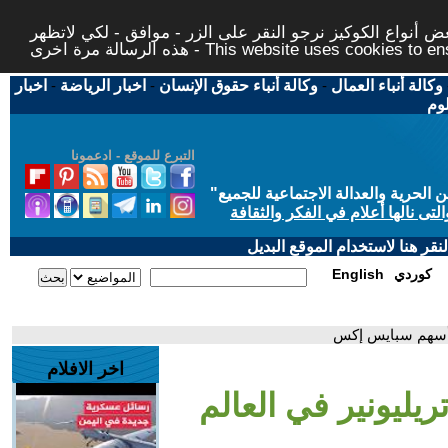
 أنواع الكوكيز نرجو النقر على الزر - موافق - لكي لاتظهر
This website uses cookies to ensure you ge
وكالة أنباء العمال
-
وكالة أنباء حقوق الإنسان
-
اخبار الرياضة
-
اخبار
لوم
التبرع للموقع - ادعمونا
حرية والعدالة الاجتماعية للجميع
"
تى نالها أعلام في الفكر والثقافة
قر هنا لاستخدام الموقع البديل
كوردي
English
ع أسهم سبايس إكس
اخر الافلام
يليونير في العالم