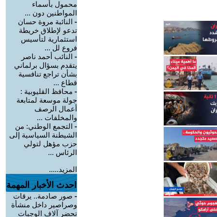
محمول بأسماء
المواطنين دون ...
-
النائبة مروة حسان
تدعو لإطلاق خريطة
استثمارية لتأسيس
فروع لل ...
-
النائب أحمد ناصر
يتقدم بسؤال برلماني
بشأن تراجع تنافسية
قطاع ...
-
محافظ القليوبية :
جولة موسعة لمتابعة
أعمال الرصف
والمخلفات ...
-
التجمع الوطني: من
الشيطنة السياسية إلى
حزب مؤهل لتولي
الرئاس ...
المزيد.....
احدث الأخبار المهمة
-
صور صادمة.. يرقات
وصراصير داخل منشأة
تحضر آلاف الوجبات