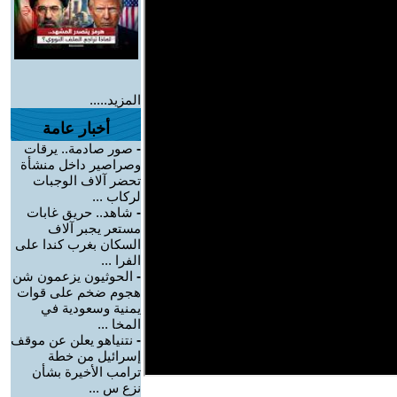
المزيد.....
أخبار عامة
-
صور صادمة.. يرقات
وصراصير داخل منشأة
تحضر آلاف الوجبات
لركاب ...
-
شاهد.. حريق غابات
مستعر يجبر آلاف
السكان بغرب كندا على
الفرا ...
-
الحوثيون يزعمون شن
هجوم ضخم على قوات
يمنية وسعودية في
المخا ...
-
نتنياهو يعلن عن موقف
إسرائيل من خطة
ترامب الأخيرة بشأن
نزع س ...