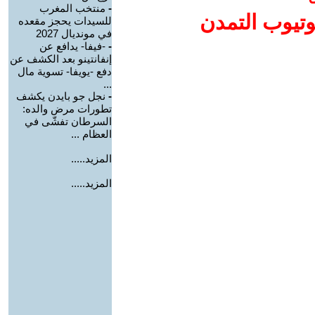
-
منتخب المغرب
وتيوب التمدن
للسيدات يحجز مقعده
في مونديال 2027
-
-فيفا- يدافع عن
إنفانتينو بعد الكشف عن
دفع -يويفا- تسوية مال
...
-
نجل جو بايدن يكشف
تطورات مرض والده:
السرطان تفشّى في
العظام ...
المزيد.....
المزيد.....