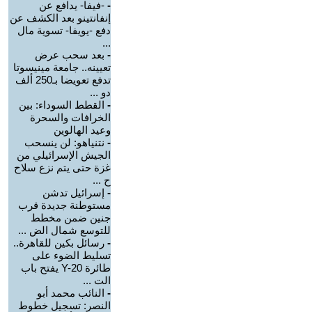
-
-فيفا- يدافع عن
إنفانتينو بعد الكشف عن
دفع -يويفا- تسوية مال
...
-
بعد سحب عرض
تعيينه.. جامعة مينيسوتا
تدفع تعويضا بـ250 ألف
دو ...
-
القطط السوداء: بين
الخرافات والسحرة
وعيد الهالوين
-
نتنياهو: لن ينسحب
الجيش الإسرائيلي من
غزة حتى يتم نزع سلاح
ح ...
-
إسرائيل تدشن
مستوطنة جديدة قرب
جنين ضمن مخطط
للتوسع شمال الض ...
-
رسائل بكين للقاهرة..
تسليط الضوء على
طائرة Y-20 يفتح باب
الت ...
-
النائب محمد أبو
النصر: تسجيل خطوط