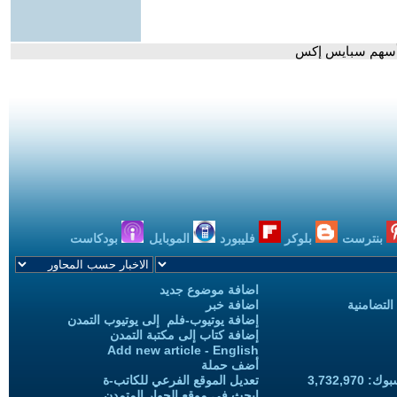
ع أسهم سبايس إكس
بنترست
بلوكر
فليبورد
الموبايل
بودكاست
اضافة موضوع جديد
التضامنية
اضافة خبر
إضافة يوتيوب-فلم إلى يوتيوب التمدن
إضافة كتاب إلى مكتبة التمدن
Add new article - English
أضف حملة
3,732,97
تعديل الموقع الفرعي للكاتب-ة
ابحث في موقع الحوار المتمدن