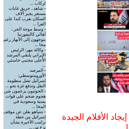
لركاب ...
-
شاهد.. حريق غابات
مستعر يجبر آلاف
السكان بغرب كندا على
الفرا ...
-
وسط موجة الحر..
أهالي كاليفورنيا
يتوجهون إلى الأنهار رغم
مخا ...
-
وكالة مهر: الرئيس
الإيراني يلتقي المرشد
الأعلى مجتبى خامنئي
...
-
المرصد
الأورومتوسطي:
إسرائيل تشل منظومة
النقل وتدفع غزة نحو ...
-
الحوثيون يزعمون شن
هجوم ضخم على قوات
يمنية وسعودية في
المخا ...
-
نتنياهو يعلن عن موقف
جاد الأفلام الجيدة
إسرائيل من خطة
ترامب الأخيرة بشأن
ا
نزع س ...