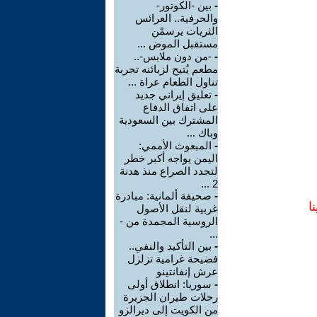
-
بين -الكوتور-
والحرفية.. العرائس
الثريات يرسمْن
مستقبل الموض ...
-
-من دون ملابس-..
مطعم يُتيح لزبائنه تجربة
تناول الطعام عراة ...
-
تعليق إيراني جديد
على اتفاق الدفاع
المشترك بين السعودية
وباك ...
-
المبعوث الأممي:
اليمن يواجه أكبر خطر
لتجدد الصراع منذ هدنة
2 ...
-
صحيفة ألمانية: مبادرة
ا
غربية لنقل الأصول
الروسية المجمدة من -
...
-
بين التأكيد والنفي..
فضيحة غرامية تزلزل
عرش إنفانتينو
-
سوريا: انطلاق أولى
رحلات طيران الجزيرة
من الكويت إلى ديرالزو