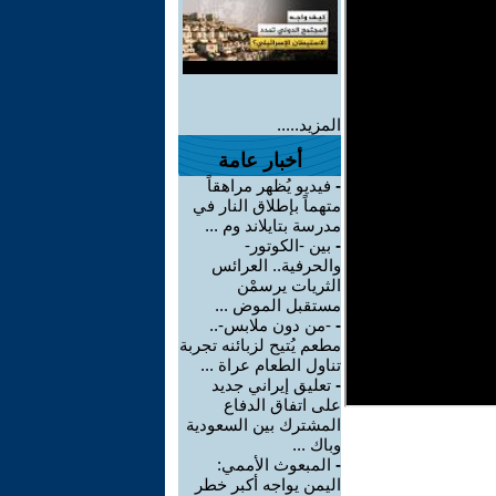
المزيد.....
أخبار عامة
-
فيديو يُظهر مراهقاً
متهماً بإطلاق النار في
مدرسة بتايلاند وم ...
-
بين -الكوتور-
والحرفية.. العرائس
الثريات يرسمْن
مستقبل الموض ...
-
-من دون ملابس-..
مطعم يُتيح لزبائنه تجربة
تناول الطعام عراة ...
-
تعليق إيراني جديد
على اتفاق الدفاع
المشترك بين السعودية
وباك ...
-
المبعوث الأممي:
اليمن يواجه أكبر خطر