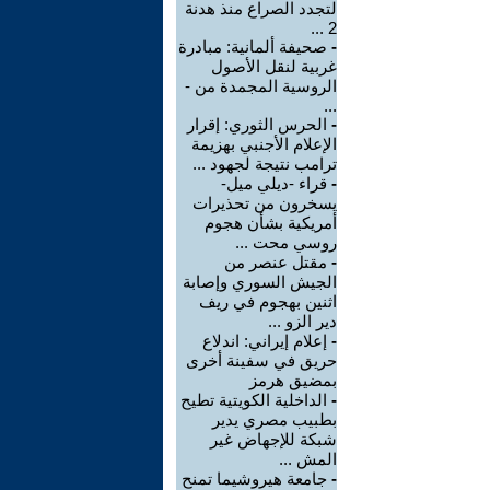
لتجدد الصراع منذ هدنة
2 ...
-
صحيفة ألمانية: مبادرة
غربية لنقل الأصول
الروسية المجمدة من -
...
-
الحرس الثوري: إقرار
الإعلام الأجنبي بهزيمة
ترامب نتيجة لجهود ...
-
قراء -ديلي ميل-
يسخرون من تحذيرات
أمريكية بشأن هجوم
روسي محت ...
-
مقتل عنصر من
الجيش السوري وإصابة
اثنين بهجوم في ريف
دير الزو ...
-
إعلام إيراني: اندلاع
حريق في سفينة أخرى
بمضيق هرمز
-
الداخلية الكويتية تطيح
بطبيب مصري يدير
شبكة للإجهاض غير
المش ...
-
جامعة هيروشيما تمنح