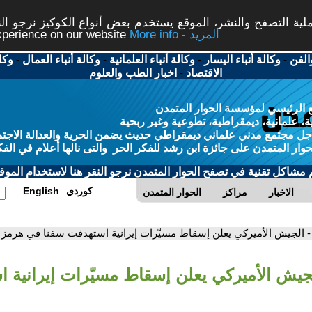
ة التصفح والنشر، الموقع يستخدم بعض أنواع الكوكيز نرجو النق
More info - المزيد
experience on our website
الفن
-
وكالة أنباء اليسار
-
وكالة أنباء العلمانية
-
وكالة أنباء العمال
-
وكا
الاقتصاد
-
اخبار الطب والعلوم
 الرئيسي لمؤسسة الحوار المتمدن
، علمانية، ديمقراطية، تطوعية وغير ربحية
ل مجتمع مدني علماني ديمقراطي حديث يضمن الحرية والعدالة الاجتم
حوار المتمدن على جائزة ابن رشد للفكر الحر والتى نالها أعلام في الفك
م مشاكل تقنية في تصفح الحوار المتمدن نرجو النقر هنا لاستخدام الموقع
كوردي
English
الاخبار
مراكز
الحوار المتمدن
- الجيش الأميركي يعلن إسقاط مسيّرات إيرانية استهدفت سفنا في هرمز
لجيش الأميركي يعلن إسقاط مسيّرات إيرانية 