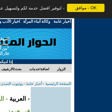
موافق - OK
لتوفير افضل خدمة لكم ولتسهيل عملي
أخبار عامة
-
وكالة أنباء المرأة
-
اخبار الأدب و
الموقع
يسارية
"من أج
حاز ال
إذا لديك
الزوار
اضافة/خدمات
بحث/الارشيف
الصفحة الرئيسية
-
أخبار عامة
-
يوتيوب التمدن
- العربية
- ا
في هرمز