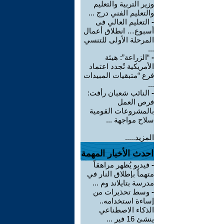
وزير التربية والتعليم
والتعليم الفني درج ...
-
التعليم العالي فى
أسبوع… انطلاق أعمال
المرحلة الأولى للتنسي
...
-
“الزراعة”: هيئة
الأمريكية تُجدد اعتماد
فرع “متبقيات المبيدات
...
-
النائب شعبان رأفت:
فرص العمل
بالمشروعات القومية
سلاح مواجهة ...
المزيد.....
احدث الأخبار المهمة
-
فيديو يُظهر مراهقاً
متهماً بإطلاق النار في
مدرسة بتايلاند وم ...
-
وسط تحذيرات من
إساءة استخدامه..
الذكاء الاصطناعي
ينشئ 16 فير ...