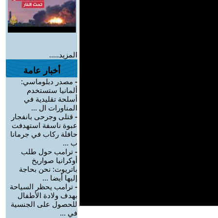
المزيد.....
أخبار عامة
-
مصدر دبلوماسي:
ألمانيا ستستخدم
أسلحة تقليدية في
المناورات ال ...
-
قتلى وجرحى بانفجار
عبوة ناسفة استهدفت
حافلة ركاب في جرمانا
ب ...
-
ترامب حول طلب
أوكرانيا صواريخ
باتريوت: نحن بحاجة
إليها أيضا ...
-
ترامب يحظر السياحة
بهدف ولادة الأطفال
للحصول على الجنسية
في ...