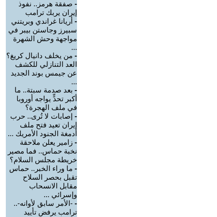
-
صفقة هرمز.. نفوذ
إيران يربك ترامب
-
أريانا غراندي وبريتني
سبيرز وجاستن بيبر في
مواجهة وحش الشهرة
...
-
من يخلف دانيال كريغ؟
العد التنازلي للكشف
عن جيمس بوند الجديد
...
-
بعد صدمة سبتة.. ما
أكبر تحدٍّ يواجه أوروبا
في ملف الهجرة؟
-
إصابات لا تُرى.. حرب
إيران تعيد فتح ملف
أدمغة الجنود الأمريك ...
-
زامير يعلن ملاحقة
نخبة حماس.. فما مصير
خريطة مجلس السلام؟
-
ما وراء الخبر.. حماس
تقبل بحصر السلاح
مقابل الانسحاب
وإسرائي ...
-
-الأمر سابق لأوانه-..
ترامب يرفض تأييد