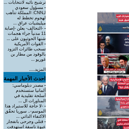
ترشيح نائبه لانتخابات ...
-
مسؤول سعودي
لـCNN: المملكة تتأهب
لهجوم تخطط له
ميليشيات عراق ...
-
-التحالف- يعلن -إصابة
11 مدنياً جراء هجمات
شنها الحوثيون على ...
-
القوات الأمريكية
تسحب طائرات التزود
بالوقود من مطار بن
غوريو ...
المزيد.....
احدث الأخبار المهمة
-
مصدر دبلوماسي:
ألمانيا ستستخدم
أسلحة تقليدية في
المناورات ال ...
-
-لا حاجة للاستيراد هذا
الموسم-.. سوريا تحقّق
الاكتفاء الذاتي ...
-
قتلى وجرحى بانفجار
عبوة ناسفة استهدفت