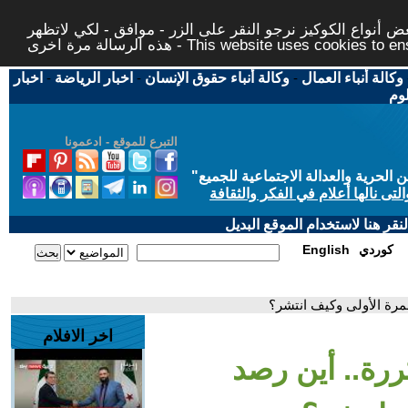
 أنواع الكوكيز نرجو النقر على الزر - موافق - لكي لاتظهر
This website uses cookies to ensure you ge
وكالة أنباء العمال
-
وكالة أنباء حقوق الإنسان
-
اخبار الرياضة
-
اخبار
لوم
التبرع للموقع - ادعمونا
حرية والعدالة الاجتماعية للجميع
"
تى نالها أعلام في الفكر والثقافة
قر هنا لاستخدام الموقع البديل
كوردي
English
لمرة الأولى وكيف انتشر؟
اخر الافلام
ررة.. أين رصد