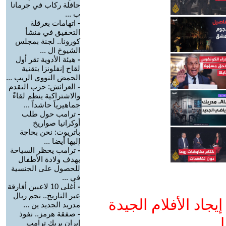
حافلة ركاب في جرمانا
ب ...
-
اتهامات بعرقلة
التحقيق في منشأ
كورونا.. لجنة بمجلس
الشيوخ ال ...
-
هيئة الأدوية تقر أول
لقاح إنفلونزا بتقنية
الحمض النووي الريب ...
-
العرائش: حزب التقدم
والاشتراكية ينظم لقاءً
جماهيرياً حاشداً ...
-
ترامب حول طلب
أوكرانيا صواريخ
باتريوت: نحن بحاجة
إليها أيضا ...
-
ترامب يحظر السياحة
بهدف ولادة الأطفال
للحصول على الجنسية
في ...
-
أغلى 10 لاعبين أفارقة
عبر التاريخ.. نجم ريال
جاد الأفلام الجيدة
مدريد الجديد ين ...
-
صفقة هرمز.. نفوذ
ا
إيران يربك ترامب