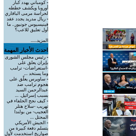
-
كومباني يهدد كبار
أوروبا ويكشف خططه
لحراسة مرمى البافاري
-
ريال مدريد يجدد عقد
فينيسيوس جونيور.. ما
أول تعليق للاعب؟
المزيد.....
احدث الأخبار المهمة
-
رئيس مجلس الشورى
بإيران يعلق على
-استعراضات- ترامب
وما يستخد ...
-
ساويرس يعلّق على
هجوم ترامب ضد
عبدالرحمن السيد
بسبب إسرائيل. ...
-
كيف نجح الحلفاء في
تهريب -سلاح هتلر
العجيب- من بولندا
المحتل ...
-
الجيش الأمريكي
يتسلم دفعة كبيرة من
صواريخ استخدمت لأول