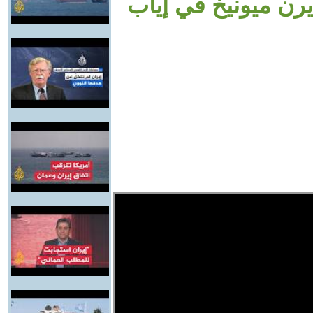
رن ميونيخ في إياب