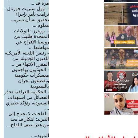
مرة ف ...
-
-وول ستريت جورنال-:
ترامب يأمر بإجراء
تحقيق بشأن تسريب
معلوم ...
-
-رويترز-: الولايات
المتحدة طلبت من
روسيا الإفراج عن
مواطنها ...
-
رئيس اللجنة الأمريكية
للفنون الجميلة: من
المقرر الانتهاء من ...
-
الحوثيون يهاجمون
معسكرات حكومية
ويقصفون نجران
بالسعودية
-
الحكومة العراقية تحذر
الفصائل من استهداف
السعودية وتؤكد حصري
...
-
لقاحات لا تحتاج إلى
التبريد: ابتكار قد يحد
من هدر نصف اللقاح ...
المزيد.....