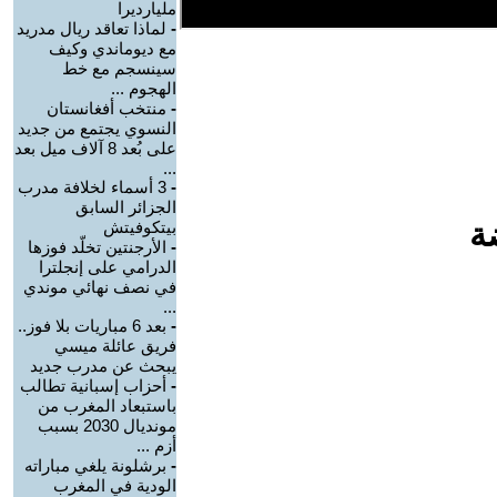
مليارديرا
-
لماذا تعاقد ريال مدريد
مع ديوماندي وكيف
سينسجم مع خط
الهجوم ...
-
منتخب أفغانستان
النسوي يجتمع من جديد
على بُعد 8 آلاف ميل بعد
...
-
3 أسماء لخلافة مدرب
الجزائر السابق
ة
بيتكوفيتش
-
الأرجنتين تخلّد فوزها
الدرامي على إنجلترا
في نصف نهائي موندي
...
-
بعد 6 مباريات بلا فوز..
فريق عائلة ميسي
يبحث عن مدرب جديد
-
أحزاب إسبانية تطالب
باستبعاد المغرب من
مونديال 2030 بسبب
أزم ...
-
برشلونة يلغي مباراته
الودية في المغرب