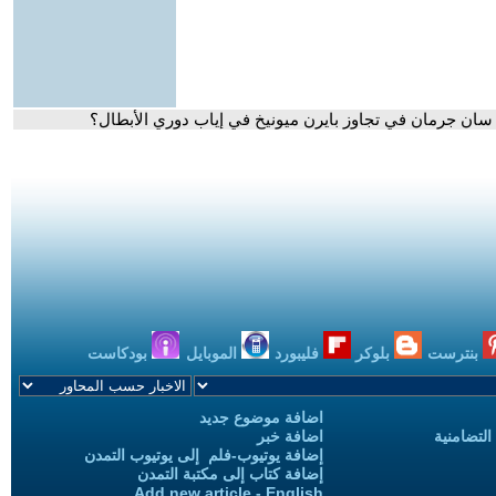
س سان جرمان في تجاوز بايرن ميونيخ في إياب دوري الأبطال؟
بنترست
بلوكر
فليبورد
الموبايل
بودكاست
اضافة موضوع جديد
التضامنية
اضافة خبر
إضافة يوتيوب-فلم إلى يوتيوب التمدن
إضافة كتاب إلى مكتبة التمدن
Add new article - English