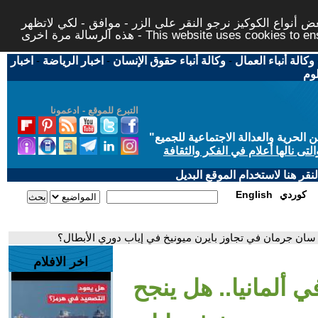
 أنواع الكوكيز نرجو النقر على الزر - موافق - لكي لاتظهر
This website uses cookies to ensure you ge
وكالة أنباء العمال
-
وكالة أنباء حقوق الإنسان
-
اخبار الرياضة
-
اخبار
لوم
التبرع للموقع - ادعمونا
حرية والعدالة الاجتماعية للجميع
"
تى نالها أعلام في الفكر والثقافة
قر هنا لاستخدام الموقع البديل
كوردي
English
س سان جرمان في تجاوز بايرن ميونيخ في إياب دوري الأبطال؟
اخر الافلام
ي ألمانيا.. هل ينجح